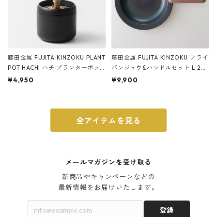
藤田金属 FUJITA KINZOKU PLANT
藤田金属 FUJITA KINZOKU フライ
POT HACHI ハチ プランターポッ
パンジュウ&ハンドルセット L 24c
ト 3号 ブラック
m ガス火・IH対応 鉄フライパン
¥4,950
¥9,900
ウォルナット
全アイテムを見る
メールマガジンを受け取る
新商品やキャンペーンなどの

最新情報をお届けいたします。
登録