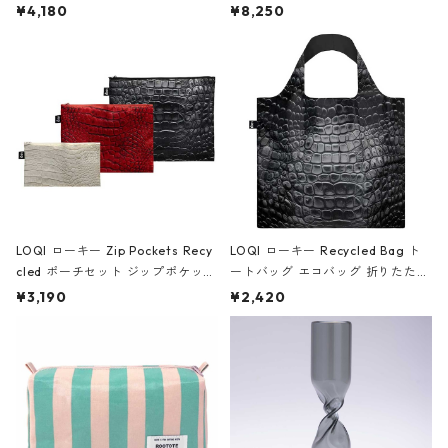
ミエ-B ショルダーバッグ グロスピ
ボストンバッグ ショルダーバッグ
¥4,180
¥8,250
ンク
JEAN-MICHEL BASQUIAT/Crown
Black ジャン=ミッシェル・バスキ
ア/クラウン ブラック
LOQI ローキー Zip Pockets Recy
LOQI ローキー Recycled Bag ト
cled ポーチセット ジップポケット
ートバッグ エコバッグ 折りたたみ
ファスナーポーチ 撥水加工 トラベ
大きめ 撥水加工 収納ポーチ CRO
¥3,190
¥2,420
ルポーチ 化粧ポーチ 3点セット C
CODILE/Black クロコダイル/ブラ
ROCODILE/Black,Burgundy,Off
ック
White クロコダイル/ブラック、バ
ーガンディー、オフホワイト