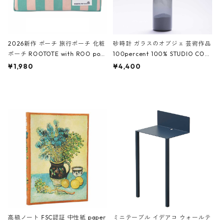
2026新作 ポーチ 旅行ポーチ 化粧
砂時計 ガラスのオブジェ 芸術作品
ポーチ ROOTOTE with ROO pou
100percent 100% STUDIO COH
ch 3532 ルートート WR.ポーチ.ラ
AKU Timeless 100パーセント ス
¥1,980
¥4,400
ミネート-W ピンク・ミント
タジオコハク タイムレス Gray グ
レー
高級ノート FSC認証 中性紙 paper
ミニテーブル イデアコ ウォールテ