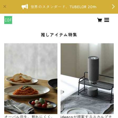
世界のスタンダード、TUBELOR 20th
推しアイテム特集
オーバル皿を、割れにくく、
ideacoが提案するスカルプチ