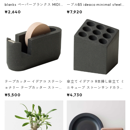
blanks ペーパーブランクス MIDI
ーブルB5 ideaco minimal steel f
ハードカバー 罫線 ヴァン・ゴッホ
urniture WALL Table B5 ネイビー
¥2,640
¥7,920
の静物画
テープカッター イデアコ ステーシ
傘立て イデアコ 9本挿し傘立て ミ
ョナリー テープカッター ストーン
ニキューブ ストーンサンドカラー
サンドカラー 石調 ideaco Station
石調 ideaco Umbrella Stand CUB
¥5,500
¥4,730
ery tape cutter ストーンサンド
E ストーンサンドブラック
ブラック