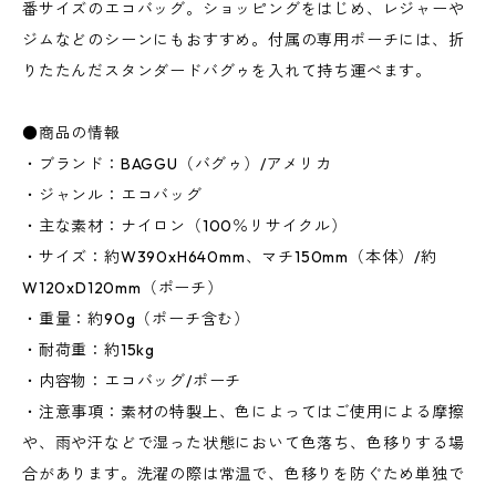
番サイズのエコバッグ。ショッピングをはじめ、レジャーや
ジムなどのシーンにもおすすめ。付属の専用ポーチには、折
りたたんだスタンダードバグゥを入れて持ち運べます。
●商品の情報
・ブランド：BAGGU（バグゥ）/アメリカ
・ジャンル：エコバッグ
・主な素材：ナイロン（100％リサイクル）
・サイズ：約W390xH640mm、マチ150mm（本体）/約
W120xD120mm（ポーチ）
・重量：約90g（ポーチ含む）
・耐荷重：約15kg
・内容物：エコバッグ/ポーチ
・注意事項：素材の特製上、色によってはご使用による摩擦
や、雨や汗などで湿った状態において色落ち、色移りする場
合があります。洗濯の際は常温で、色移りを防ぐため単独で