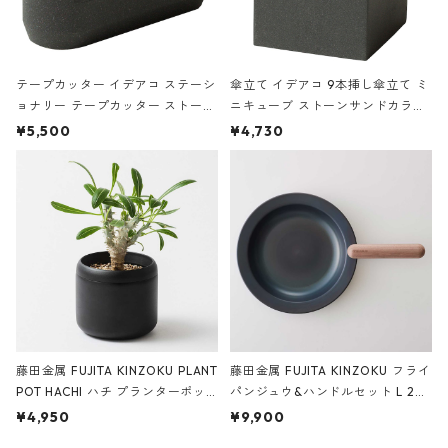
テープカッター イデアコ ステーシ
傘立て イデアコ 9本挿し傘立て ミ
ョナリー テープカッター ストーン
ニキューブ ストーンサンドカラー
サンドカラー 石調 ideaco Station
石調 ideaco Umbrella Stand CUB
¥5,500
¥4,730
ery tape cutter ストーンサンド
E ストーンサンドブラック
ブラック
藤田金属 FUJITA KINZOKU PLANT
藤田金属 FUJITA KINZOKU フライ
POT HACHI ハチ プランターポッ
パンジュウ&ハンドルセット L 24c
ト 3号 ブラック
m ガス火・IH対応 鉄フライパン
¥4,950
¥9,900
ウォルナット