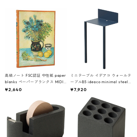
高級ノート FSC認証 中性紙 paper
ミニテーブル イデアコ ウォールテ
blanks ペーパーブランクス MIDI
ーブルB5 ideaco minimal steel f
ハードカバー 罫線 ヴァン・ゴッホ
urniture WALL Table B5 ネイビー
¥2,640
¥7,920
の静物画