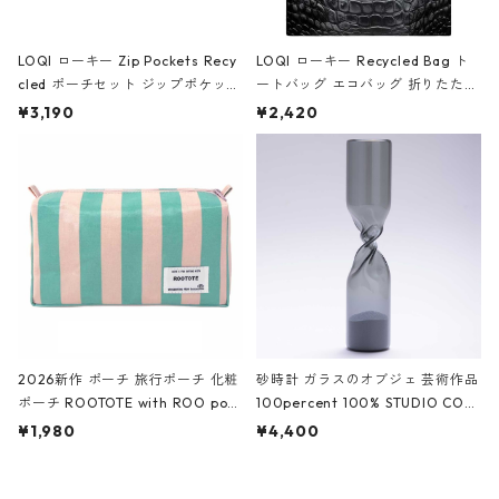
LOQI ローキー Zip Pockets Recy
LOQI ローキー Recycled Bag ト
cled ポーチセット ジップポケット
ートバッグ エコバッグ 折りたたみ
ファスナーポーチ 撥水加工 トラベ
大きめ 撥水加工 収納ポーチ CRO
¥3,190
¥2,420
ルポーチ 化粧ポーチ 3点セット C
CODILE/Black クロコダイル/ブラ
ROCODILE/Black,Burgundy,Off
ック
White クロコダイル/ブラック、バ
ーガンディー、オフホワイト
2026新作 ポーチ 旅行ポーチ 化粧
砂時計 ガラスのオブジェ 芸術作品
ポーチ ROOTOTE with ROO pou
100percent 100% STUDIO COH
ch 3532 ルートート WR.ポーチ.ラ
AKU Timeless 100パーセント ス
¥1,980
¥4,400
ミネート-W ピンク・ミント
タジオコハク タイムレス Gray グ
レー