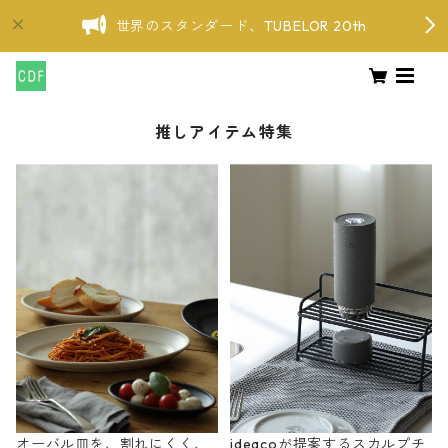
世界のスタンダード、TUBELOR 20th
推しアイテム特集
オーバル皿を、割れにくく、
ideacoが提案するスカルプチ