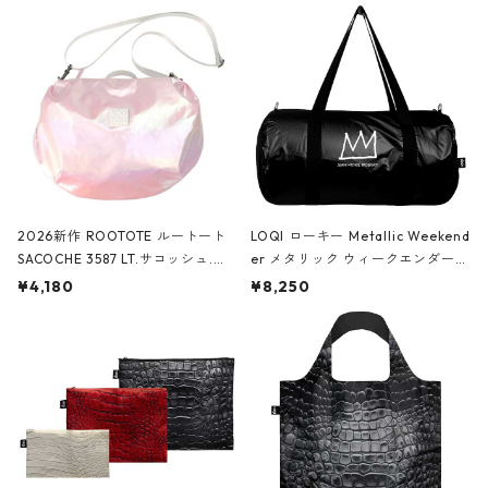
2026新作 ROOTOTE ルートート
LOQI ローキー Metallic Weekend
SACOCHE 3587 LT.サコッシュ.ル
er メタリック ウィークエンダー
ミエ-B ショルダーバッグ グロスピ
ボストンバッグ ショルダーバッグ
¥4,180
¥8,250
ンク
JEAN-MICHEL BASQUIAT/Crown
Black ジャン=ミッシェル・バスキ
ア/クラウン ブラック