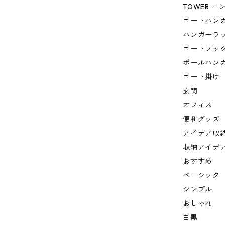
TOWER 
コートハン
ハンガーラ
コートフッ
ポールハン
コート掛け
玄関
オフィス
便利グッズ
アイデア収
収納アイデ
おすすめ
ベーシック
シンプル
おしゃれ
白黒