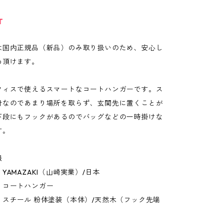
T
は国内正規品（新品）のみ取り扱いのため、安心し
め頂けます。
フィスで使えるスマートなコートハンガーです。ス
計なのであまり場所を取らず、玄関先に置くことが
下段にもフックがあるのでバッグなどの一時掛けな
す。
報
YAMAZAKI（山崎実業）/日本
：コートハンガー
：スチール 粉体塗装（本体）/天然木（フック先端