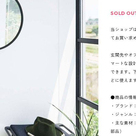
SOLD OU
当ショップ
てお買い求
玄関先やオ
マートな設
できます。
どに使えま
●商品の情
・ブランド：
・ジャンル
・主な素材
部品）