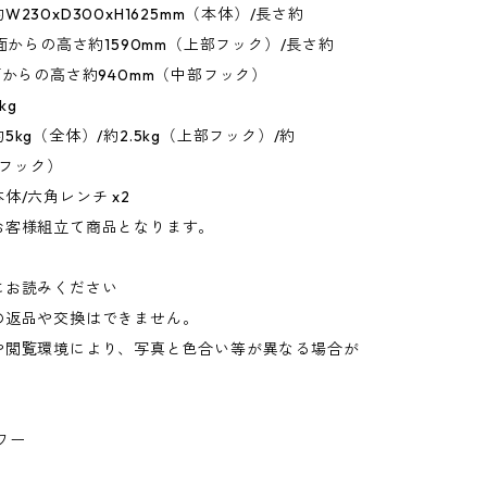
230xD300xH1625mm（本体）/長さ約
地面からの高さ約1590mm（上部フック）/長さ約
面からの高さ約940mm（中部フック）
kg
5kg（全体）/約2.5kg（上部フック）/約
部フック）
体/六角レンチ x2
お客様組立て商品となります。
にお読みください
の返品や交換はできません。
や閲覧環境により、写真と色合い等が異なる場合が
。
ワー