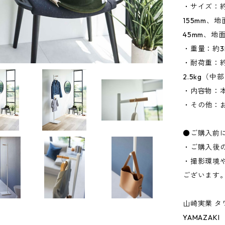
・サイズ：約W
155mm、
45mm、地
・重量：約3
・耐荷重：約
2.5kg（中
・内容物：本
・その他：
●ご購入前
・ご購入後
・撮影環境
ございます
山崎実業 タ
YAMAZAKI