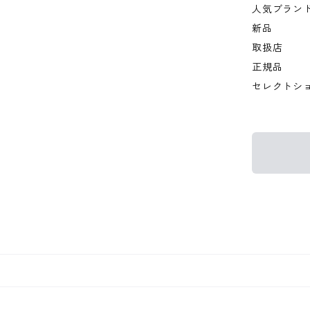
人気ブラン
新品
取扱店
正規品
セレクトシ