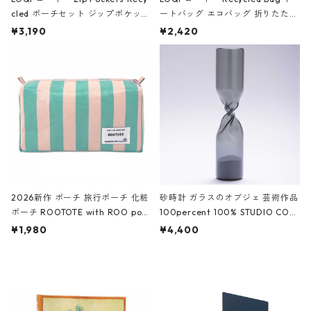
cled ポーチセット ジップポケット
ートバッグ エコバッグ 折りたたみ
ファスナーポーチ 撥水加工 トラベ
大きめ 撥水加工 収納ポーチ CRO
¥3,190
¥2,420
ルポーチ 化粧ポーチ 3点セット C
CODILE/Black クロコダイル/ブラ
ROCODILE/Black,Burgundy,Off
ック
White クロコダイル/ブラック、バ
ーガンディー、オフホワイト
2026新作 ポーチ 旅行ポーチ 化粧
砂時計 ガラスのオブジェ 芸術作品
ポーチ ROOTOTE with ROO pou
100percent 100% STUDIO COH
ch 3532 ルートート WR.ポーチ.ラ
AKU Timeless 100パーセント ス
¥1,980
¥4,400
ミネート-W ピンク・ミント
タジオコハク タイムレス Gray グ
レー