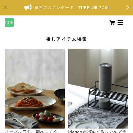
世界のスタンダード、TUBELOR 20th
推しアイテム特集
オーバル皿を、割れにくく、
ideacoが提案するスカルプチ