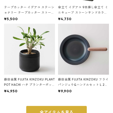
テープカッター イデアコ ステーシ
傘立て イデアコ 9本挿し傘立て ミ
ョナリー テープカッター ストーン
ニキューブ ストーンサンドカラー
サンドカラー 石調 ideaco Station
石調 ideaco Umbrella Stand CUB
¥5,500
¥4,730
ery tape cutter ストーンサンド
E ストーンサンドブラック
ブラック
藤田金属 FUJITA KINZOKU PLANT
藤田金属 FUJITA KINZOKU フライ
POT HACHI ハチ プランターポッ
パンジュウ&ハンドルセット L 24c
ト 3号 ブラック
m ガス火・IH対応 鉄フライパン
¥4,950
¥9,900
ウォルナット
全アイテムを見る