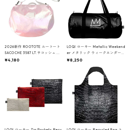
2026新作 ROOTOTE ルートート
LOQI ローキー Metallic Weekend
SACOCHE 3587 LT.サコッシュ.ル
er メタリック ウィークエンダー
ミエ-B ショルダーバッグ グロスピ
ボストンバッグ ショルダーバッグ
¥4,180
¥8,250
ンク
JEAN-MICHEL BASQUIAT/Crown
Black ジャン=ミッシェル・バスキ
ア/クラウン ブラック
LOQI ローキー Zip Pockets Recy
LOQI ローキー Recycled Bag ト