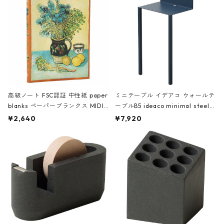
高級ノート FSC認証 中性紙 paper
ミニテーブル イデアコ ウォールテ
blanks ペーパーブランクス MIDI
ーブルB5 ideaco minimal steel f
ハードカバー 罫線 ヴァン・ゴッホ
urniture WALL Table B5 ネイビー
¥2,640
¥7,920
の静物画