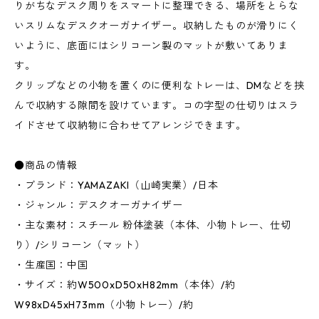
りがちなデスク周りをスマートに整理できる、場所をとらな
いスリムなデスクオーガナイザー。収納したものが滑りにく
いように、底面にはシリコーン製のマットが敷いてありま
す。
クリップなどの小物を置くのに便利なトレーは、DMなどを挟
んで収納する隙間を設けています。コの字型の仕切りはスラ
イドさせて収納物に合わせてアレンジできます。
●商品の情報
・ブランド：YAMAZAKI（山崎実業）/日本
・ジャンル：デスクオーガナイザー
・主な素材：スチール 粉体塗装（本体、小物トレー、仕切
り）/シリコーン（マット）
・生産国：中国
・サイズ：約W500xD50xH82mm（本体）/約
W98xD45xH73mm（小物トレー）/約