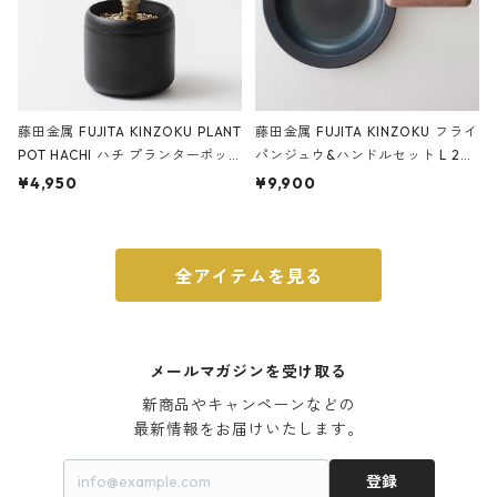
藤田金属 FUJITA KINZOKU PLANT
藤田金属 FUJITA KINZOKU フライ
POT HACHI ハチ プランターポッ
パンジュウ&ハンドルセット L 24c
ト 3号 ブラック
m ガス火・IH対応 鉄フライパン
¥4,950
¥9,900
ウォルナット
全アイテムを見る
メールマガジンを受け取る
新商品やキャンペーンなどの

最新情報をお届けいたします。
登録