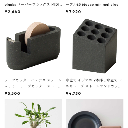
blanks ペーパーブランクス MIDI
ーブルB5 ideaco minimal steel f
ハードカバー 罫線 ヴァン・ゴッホ
urniture WALL Table B5 ネイビー
¥2,640
¥7,920
の静物画
テープカッター イデアコ ステーシ
傘立て イデアコ 9本挿し傘立て ミ
ョナリー テープカッター ストーン
ニキューブ ストーンサンドカラー
サンドカラー 石調 ideaco Station
石調 ideaco Umbrella Stand CUB
¥5,500
¥4,730
ery tape cutter ストーンサンド
E ストーンサンドブラック
ブラック