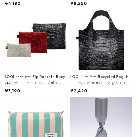
ミエ-B ショルダーバッグ グロスピ
ボストンバッグ ショルダーバッグ
¥4,180
¥8,250
ンク
JEAN-MICHEL BASQUIAT/Crown
Black ジャン=ミッシェル・バスキ
ア/クラウン ブラック
LOQI ローキー Zip Pockets Recy
LOQI ローキー Recycled Bag ト
cled ポーチセット ジップポケット
ートバッグ エコバッグ 折りたたみ
ファスナーポーチ 撥水加工 トラベ
大きめ 撥水加工 収納ポーチ CRO
¥3,190
¥2,420
ルポーチ 化粧ポーチ 3点セット C
CODILE/Black クロコダイル/ブラ
ROCODILE/Black,Burgundy,Off
ック
White クロコダイル/ブラック、バ
ーガンディー、オフホワイト