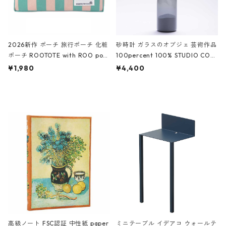
2026新作 ポーチ 旅行ポーチ 化粧
砂時計 ガラスのオブジェ 芸術作品
ポーチ ROOTOTE with ROO pou
100percent 100% STUDIO COH
ch 3532 ルートート WR.ポーチ.ラ
AKU Timeless 100パーセント ス
¥1,980
¥4,400
ミネート-W ピンク・ミント
タジオコハク タイムレス Gray グ
レー
高級ノート FSC認証 中性紙 paper
ミニテーブル イデアコ ウォールテ