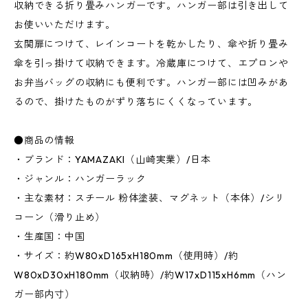
収納できる折り畳みハンガーです。ハンガー部は引き出して
お使いいただけます。
玄関扉につけて、レインコートを乾かしたり、傘や折り畳み
傘を引っ掛けて収納できます。冷蔵庫につけて、エプロンや
お弁当バッグの収納にも便利です。ハンガー部には凹みがあ
るので、掛けたものがずり落ちにくくなっています。
●商品の情報
・ブランド：YAMAZAKI（山崎実業）/日本
・ジャンル：ハンガーラック
・主な素材：スチール 粉体塗装、マグネット（本体）/シリ
コーン（滑り止め）
・生産国：中国
・サイズ：約W80xD165xH180mm（使用時）/約
W80xD30xH180mm（収納時）/約W17xD115xH6mm（ハン
ガー部内寸）