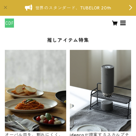
世界のスタンダード、TUBELOR 20th
推しアイテム特集
オーバル皿を、割れにくく、
ideacoが提案するスカルプチ