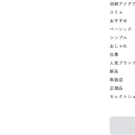
収納アイデ
スリム
おすすめ
ベーシック
シンプル
おしゃれ
白黒
人気ブラン
新品
取扱店
正規品
セレクトシ