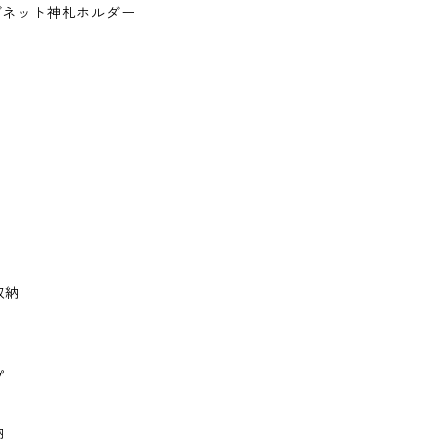
マグネット神札ホルダー
収納
プ
納