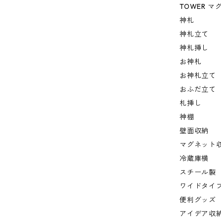
TOWER 
神札
神札立て
神札挿し
お神札
お神札立て
おふだ立て
札挿し
神棚
壁面収納
マグネット
冷蔵庫横
スチール製
ワイドタイ
便利グッズ
アイデア収