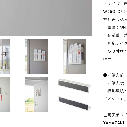
・サイズ：約
W250xD4
神札差し込み
・重量：約4
・耐荷重：約
・対応サイズ
・取り付け
壁面
●ご購入前
・ご購入後
・撮影環境
ございます
山崎実業 タ
YAMAZAKI