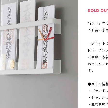
SOLD OU
当ショップ
てお買い求
マグネット
付け。イン
ご家庭でも
の神札や、
す。
●商品の情
・ブランド：
・ジャンル
・主な素材：