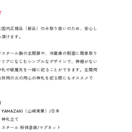
T
は国内正規品（新品）のみ取り扱いのため、安心し
め頂けます。
でスチール製の玄関扉や、冷蔵庫の側面に簡単取り
テリアになじむシンプルなデザインで、神棚がない
神札や破魔矢を一緒に祀ることができます。玄関用
台所用の火の用心の神札を祀る際にもオススメで
報
YAMAZAKI（山崎実業）/日本
：神札立て
スチール 粉体塗装/マグネット