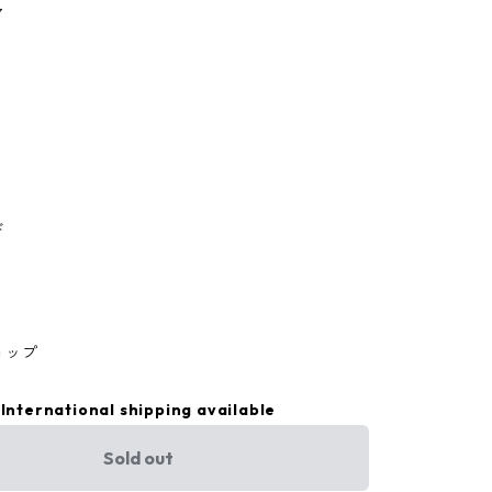
ア
ド
ョップ
International shipping available
Sold out