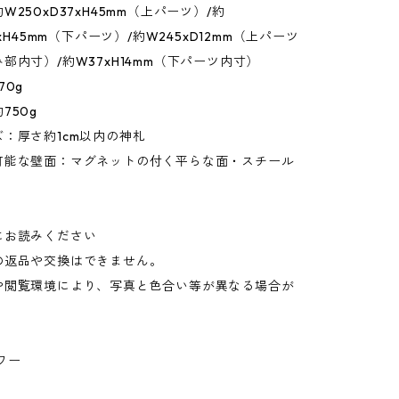
W250xD37xH45mm（上パーツ）/約
2xH45mm（下パーツ）/約W245xD12mm（上パーツ
部内寸）/約W37xH14mm（下パーツ内寸）
70g
750g
：厚さ約1cm以内の神札
可能な壁面：マグネットの付く平らな面・スチール
にお読みください
の返品や交換はできません。
や閲覧環境により、写真と色合い等が異なる場合が
。
ワー