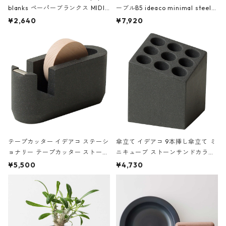
blanks ペーパーブランクス MIDI
ーブルB5 ideaco minimal steel f
ハードカバー 罫線 ヴァン・ゴッホ
urniture WALL Table B5 ネイビー
¥2,640
¥7,920
の静物画
テープカッター イデアコ ステーシ
傘立て イデアコ 9本挿し傘立て ミ
ョナリー テープカッター ストーン
ニキューブ ストーンサンドカラー
サンドカラー 石調 ideaco Station
石調 ideaco Umbrella Stand CUB
¥5,500
¥4,730
ery tape cutter ストーンサンド
E ストーンサンドブラック
ブラック