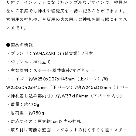
り付け。インテリアになじむシンプルなデザインで、神棚が
ないご家庭でも神札や破魔矢を一緒に祀ることができます。
玄関用の神札や、台所用の火の用心の神札を祀る際にもオス
スメです。
●商品の情報
・ブランド：YAMAZAKI（山崎実業）/日本
・ジャンル：神札立て
・主な素材：スチール 粉体塗装/マグネット
・サイズ：約W250xD37xH45mm（上パーツ）/約
W250xD42xH45mm（下パーツ）/約W245xD12mm（上パー
ツ神札差し込み部内寸）/約W37xH14mm（下パーツ内寸）
・重量：約470g
・耐荷重：約750g
・対応サイズ：厚さ約1cm以内の神札
・取り付け可能な壁面：マグネットの付く平らな面・スチー