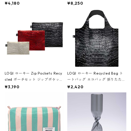
ミエ-B ショルダーバッグ グロスピ
ボストンバッグ ショルダーバッグ
¥4,180
¥8,250
ンク
JEAN-MICHEL BASQUIAT/Crown
Black ジャン=ミッシェル・バスキ
ア/クラウン ブラック
LOQI ローキー Zip Pockets Recy
LOQI ローキー Recycled Bag ト
cled ポーチセット ジップポケット
ートバッグ エコバッグ 折りたたみ
ファスナーポーチ 撥水加工 トラベ
大きめ 撥水加工 収納ポーチ CRO
¥3,190
¥2,420
ルポーチ 化粧ポーチ 3点セット C
CODILE/Black クロコダイル/ブラ
ROCODILE/Black,Burgundy,Off
ック
White クロコダイル/ブラック、バ
ーガンディー、オフホワイト