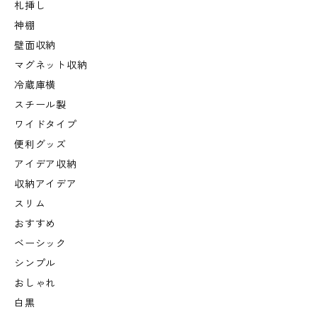
札挿し
神棚
壁面収納
マグネット収納
冷蔵庫横
スチール製
ワイドタイプ
便利グッズ
アイデア収納
収納アイデア
スリム
おすすめ
ベーシック
シンプル
おしゃれ
白黒