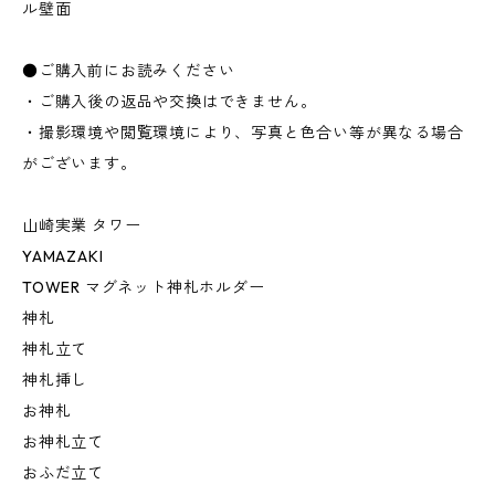
ル壁面
●ご購入前にお読みください
・ご購入後の返品や交換はできません。
・撮影環境や閲覧環境により、写真と色合い等が異なる場合
がございます。
山崎実業 タワー
YAMAZAKI
TOWER マグネット神札ホルダー
神札
神札立て
神札挿し
お神札
お神札立て
おふだ立て