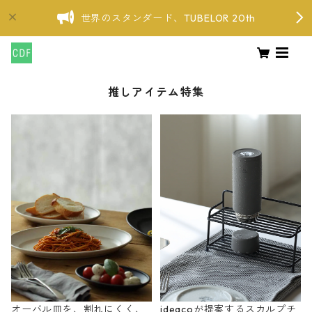
世界のスタンダード、TUBELOR 20th
推しアイテム特集
オーバル皿を、割れにくく、
ideacoが提案するスカルプチ