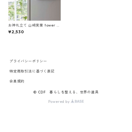
お神札立て 山崎実業 tower タ
ワー マグネット神札ホルダー
¥2,530
ブラック
プライバシーポリシー
特定商取引法に基づく表記
会員規約
© CDF 暮らしを整える、世界の道具
Powered by