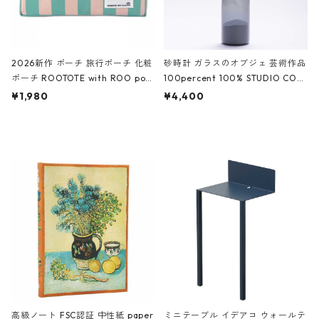
2026新作 ポーチ 旅行ポーチ 化粧
砂時計 ガラスのオブジェ 芸術作品
ポーチ ROOTOTE with ROO pou
100percent 100% STUDIO COH
ch 3532 ルートート WR.ポーチ.ラ
AKU Timeless 100パーセント ス
¥1,980
¥4,400
ミネート-W ピンク・ミント
タジオコハク タイムレス Gray グ
レー
高級ノート FSC認証 中性紙 paper
ミニテーブル イデアコ ウォールテ