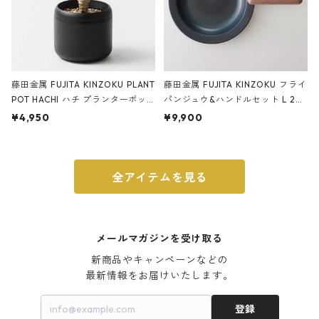
藤田金属 FUJITA KINZOKU PLANT
藤田金属 FUJITA KINZOKU フライ
POT HACHI ハチ プランターポッ
パンジュウ&ハンドルセット L 24c
ト 3号 ブラック
m ガス火・IH対応 鉄フライパン
¥4,950
¥9,900
ウォルナット
全アイテムを見る
メールマガジンを受け取る
新商品やキャンペーンなどの

最新情報をお届けいたします。
登録