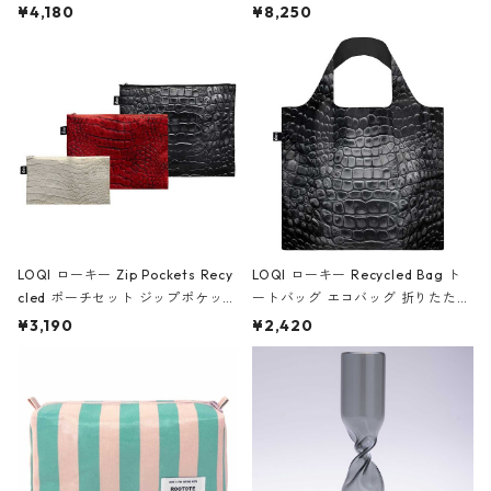
ミエ-B ショルダーバッグ グロスピ
ボストンバッグ ショルダーバッグ
¥4,180
¥8,250
ンク
JEAN-MICHEL BASQUIAT/Crown
Black ジャン=ミッシェル・バスキ
ア/クラウン ブラック
LOQI ローキー Zip Pockets Recy
LOQI ローキー Recycled Bag ト
cled ポーチセット ジップポケット
ートバッグ エコバッグ 折りたたみ
ファスナーポーチ 撥水加工 トラベ
大きめ 撥水加工 収納ポーチ CRO
¥3,190
¥2,420
ルポーチ 化粧ポーチ 3点セット C
CODILE/Black クロコダイル/ブラ
ROCODILE/Black,Burgundy,Off
ック
White クロコダイル/ブラック、バ
ーガンディー、オフホワイト