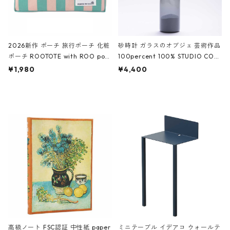
2026新作 ポーチ 旅行ポーチ 化粧
砂時計 ガラスのオブジェ 芸術作品
ポーチ ROOTOTE with ROO pou
100percent 100% STUDIO COH
ch 3532 ルートート WR.ポーチ.ラ
AKU Timeless 100パーセント ス
¥1,980
¥4,400
ミネート-W ピンク・ミント
タジオコハク タイムレス Gray グ
レー
高級ノート FSC認証 中性紙 paper
ミニテーブル イデアコ ウォールテ