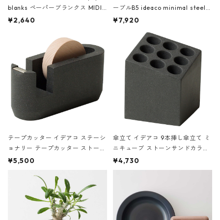
blanks ペーパーブランクス MIDI
ーブルB5 ideaco minimal steel f
ハードカバー 罫線 ヴァン・ゴッホ
urniture WALL Table B5 ネイビー
¥2,640
¥7,920
の静物画
テープカッター イデアコ ステーシ
傘立て イデアコ 9本挿し傘立て ミ
ョナリー テープカッター ストーン
ニキューブ ストーンサンドカラー
サンドカラー 石調 ideaco Station
石調 ideaco Umbrella Stand CUB
¥5,500
¥4,730
ery tape cutter ストーンサンド
E ストーンサンドブラック
ブラック