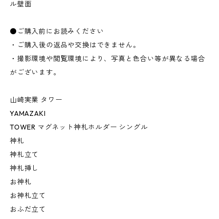
ル壁面
●ご購入前にお読みください
・ご購入後の返品や交換はできません。
・撮影環境や閲覧環境により、写真と色合い等が異なる場合
がございます。
山崎実業 タワー
YAMAZAKI
TOWER マグネット神札ホルダー シングル
神札
神札立て
神札挿し
お神札
お神札立て
おふだ立て