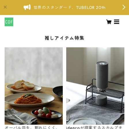
世界のスタンダード、TUBELOR 20th
推しアイテム特集
オーバル皿を、割れにくく、
ideacoが提案するスカルプチ