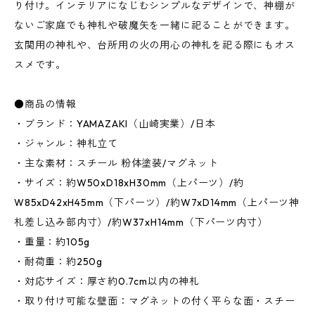
り付け。インテリアになじむシンプルなデザインで、神棚が
ないご家庭でも神札や破魔矢を一緒に祀ることができます。
玄関用の神札や、台所用の火の用心の神札を祀る際にもオス
スメです。
●商品の情報
・ブランド：YAMAZAKI（山崎実業）/日本
・ジャンル：神札立て
・主な素材：スチール 粉体塗装/マグネット
・サイズ：約W50xD18xH30mm（上パーツ）/約
W85xD42xH45mm（下パーツ）/約W7xD14mm（上パーツ神
札差し込み部内寸）/約W37xH14mm（下パーツ内寸）
・重量：約105g
・耐荷重：約250g
・対応サイズ：厚さ約0.7cm以内の神札
・取り付け可能な壁面：マグネットの付く平らな面・スチー