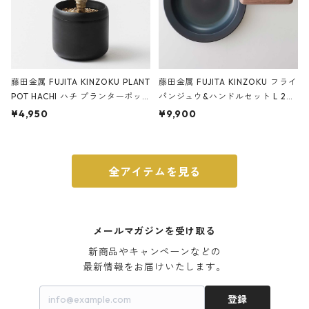
藤田金属 FUJITA KINZOKU PLANT
藤田金属 FUJITA KINZOKU フライ
POT HACHI ハチ プランターポッ
パンジュウ&ハンドルセット L 24c
ト 3号 ブラック
m ガス火・IH対応 鉄フライパン
¥4,950
¥9,900
ウォルナット
全アイテムを見る
メールマガジンを受け取る
新商品やキャンペーンなどの

最新情報をお届けいたします。
登録