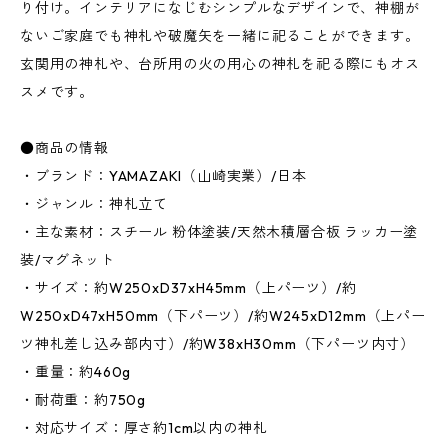
り付け。インテリアになじむシンプルなデザインで、神棚が
ないご家庭でも神札や破魔矢を一緒に祀ることができます。
玄関用の神札や、台所用の火の用心の神札を祀る際にもオス
スメです。
●商品の情報
・ブランド：YAMAZAKI（山崎実業）/日本
・ジャンル：神札立て
・主な素材：スチール 粉体塗装/天然木積層合板 ラッカー塗
装/マグネット
・サイズ：約W250xD37xH45mm（上パーツ）/約
W250xD47xH50mm（下パーツ）/約W245xD12mm（上パー
ツ神札差し込み部内寸）/約W38xH30mm（下パーツ内寸）
・重量：約460g
・耐荷重：約750g
・対応サイズ：厚さ約1cm以内の神札