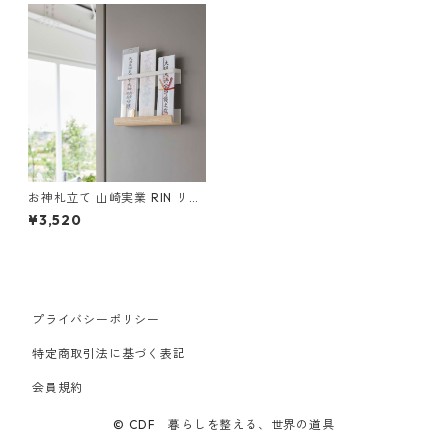
お神札立て 山崎実業 RIN リン
マグネット神札ホルダー ナチ
¥3,520
ュラル
プライバシーポリシー
特定商取引法に基づく表記
会員規約
© CDF 暮らしを整える、世界の道具