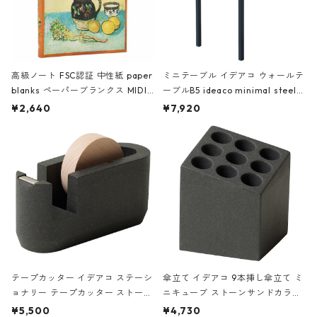
高級ノート FSC認証 中性紙 paper
ミニテーブル イデアコ ウォールテ
blanks ペーパーブランクス MIDI
ーブルB5 ideaco minimal steel f
ハードカバー 罫線 ヴァン・ゴッホ
urniture WALL Table B5 ネイビー
¥2,640
¥7,920
の静物画
テープカッター イデアコ ステーシ
傘立て イデアコ 9本挿し傘立て ミ
ョナリー テープカッター ストーン
ニキューブ ストーンサンドカラー
サンドカラー 石調 ideaco Station
石調 ideaco Umbrella Stand CUB
¥5,500
¥4,730