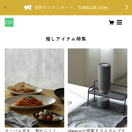
世界のスタンダード、TUBELOR 20th
推しアイテム特集
オーバル皿を、割れにくく、
ideacoが提案するスカルプチ