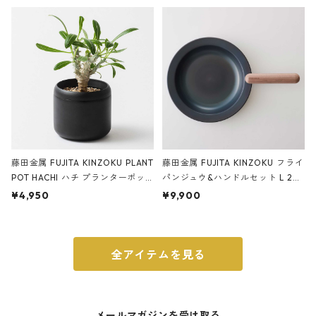
ery tape cutter ストーンサンド
E ストーンサンドブラック
ブラック
藤田金属 FUJITA KINZOKU PLANT
藤田金属 FUJITA KINZOKU フライ
POT HACHI ハチ プランターポッ
パンジュウ&ハンドルセット L 24c
ト 3号 ブラック
m ガス火・IH対応 鉄フライパン
¥4,950
¥9,900
ウォルナット
全アイテムを見る
メールマガジンを受け取る