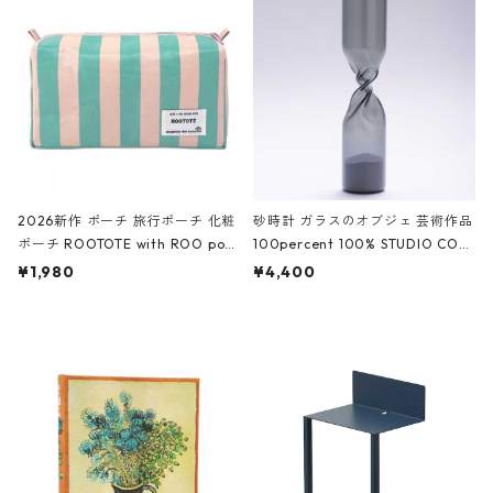
White クロコダイル/ブラック、バ
ーガンディー、オフホワイト
2026新作 ポーチ 旅行ポーチ 化粧
砂時計 ガラスのオブジェ 芸術作品
ポーチ ROOTOTE with ROO pou
100percent 100% STUDIO COH
ch 3532 ルートート WR.ポーチ.ラ
AKU Timeless 100パーセント ス
¥1,980
¥4,400
ミネート-W ピンク・ミント
タジオコハク タイムレス Gray グ
レー