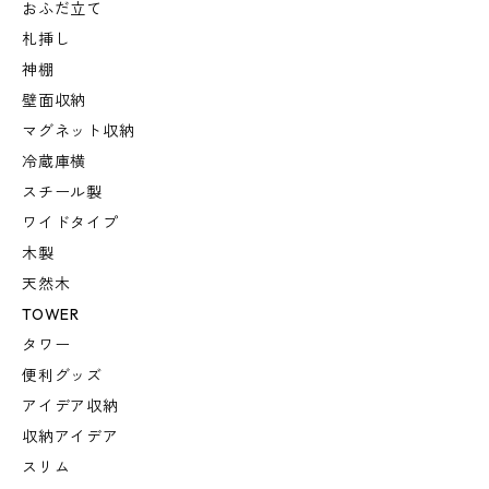
おふだ立て
札挿し
神棚
壁面収納
マグネット収納
冷蔵庫横
スチール製
ワイドタイプ
木製
天然木
TOWER
タワー
便利グッズ
アイデア収納
収納アイデア
スリム