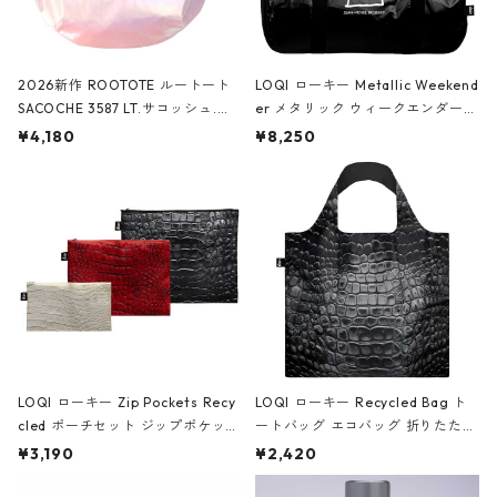
2026新作 ROOTOTE ルートート
LOQI ローキー Metallic Weekend
SACOCHE 3587 LT.サコッシュ.ル
er メタリック ウィークエンダー
ミエ-B ショルダーバッグ グロスピ
ボストンバッグ ショルダーバッグ
¥4,180
¥8,250
ンク
JEAN-MICHEL BASQUIAT/Crown
Black ジャン=ミッシェル・バスキ
ア/クラウン ブラック
LOQI ローキー Zip Pockets Recy
LOQI ローキー Recycled Bag ト
cled ポーチセット ジップポケット
ートバッグ エコバッグ 折りたたみ
ファスナーポーチ 撥水加工 トラベ
大きめ 撥水加工 収納ポーチ CRO
¥3,190
¥2,420
ルポーチ 化粧ポーチ 3点セット C
CODILE/Black クロコダイル/ブラ
ROCODILE/Black,Burgundy,Off
ック