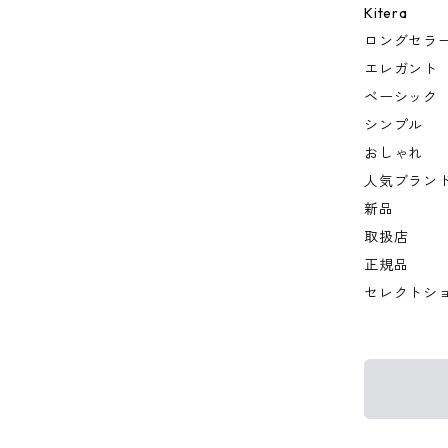
Kitera
ロングセラ
エレガント
ベーシック
シンプル
おしゃれ
人気ブラン
新品
取扱店
正規品
セレクトシ