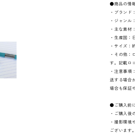
●商品の情
・ブランド：
・ジャンル
・主な素材：
・生産国：
・サイズ：約W
・その他：ロ
す。記載ロ
・注意事項
送する場合
場合も保証
●ご購入前
・ご購入後
・撮影環境
ございます