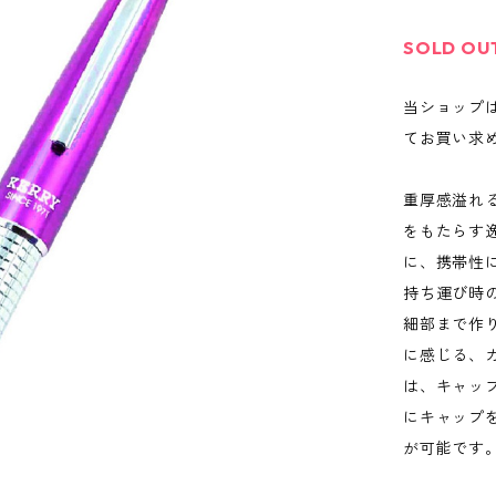
SOLD OU
当ショップ
てお買い求
重厚感溢れ
をもたらす
に、携帯性
持ち運び時
細部まで作
に感じる、
は、キャッ
にキャップ
が可能です