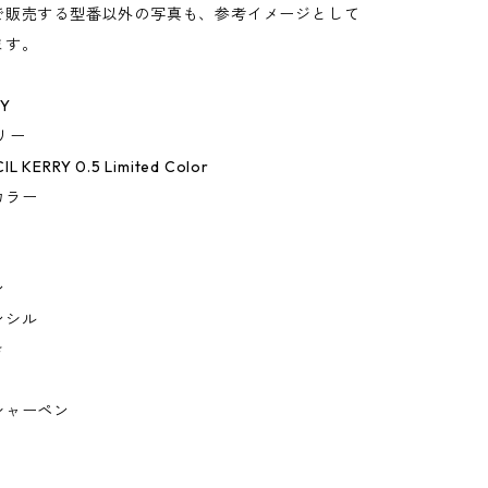
で販売する型番以外の写真も、参考イメージとして
ます。
RY
リー
IL KERRY 0.5 Limited Color
カラー
ン
ンシル
き
シャーペン