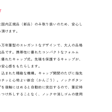
T
は国内正規品（新品）のみ取り扱いのため、安心し
め頂けます。
る万年筆型のエレガントなデザインで、大人の品格
逸品です。携帯性に優れたコンパクトなフォルム
に優れたキャップ式。先端を保護するキャップが、
の安心感をもたらします。
り込まれた精緻な機構。キャップ開閉のたびに指先
カチッと心地よい嵌合（かんごう）。ノックボタン
プを後軸にはめると自動的に突出するので、筆記時
をつけ外しすることなく、ノックや消しゴムの使用
。