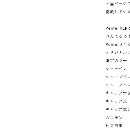
・当ページ
掲載してい
Pentel KER
ぺんてる ケ
Pentel 万年C
オリジナル
限定カラー
シャーペン
シャープペ
シャープペ
キャップ付
キャップ式
キャップ式
万年筆型
紀寺商事