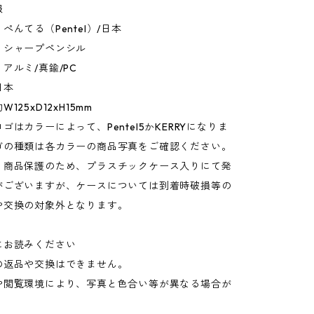
報
ぺんてる（Pentel）/日本
：シャープペンシル
アルミ/真鍮/PC
日本
125xD12xH15mm
ゴはカラーによって、Pentel5かKERRYになりま
ゴの種類は各カラーの商品写真をご確認ください。
：商品保護のため、プラスチックケース入りにて発
がございますが、ケースについては到着時破損等の
や交換の対象外となります。
にお読みください
の返品や交換はできません。
や閲覧環境により、写真と色合い等が異なる場合が
。