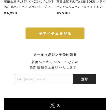
藤田金属 FUJITA KINZOKU PLANT
藤田金属 FUJITA KINZOKU フライ
POT HACHI ハチ プランターポッ
パンジュウ&ハンドルセット L 24c
ト 3号 ブラック
m ガス火・IH対応 鉄フライパン
¥4,950
¥9,900
ウォルナット
全アイテムを見る
メールマガジンを受け取る
新商品やキャンペーンなどの

最新情報をお届けいたします。
登録
X