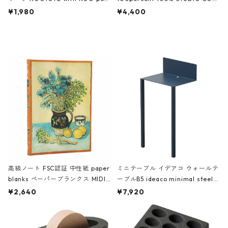
ch 3532 ルートート WR.ポーチ.ラ
AKU Timeless 100パーセント ス
¥1,980
¥4,400
ミネート-W ピンク・ミント
タジオコハク タイムレス Gray グ
レー
高級ノート FSC認証 中性紙 paper
ミニテーブル イデアコ ウォールテ
blanks ペーパーブランクス MIDI
ーブルB5 ideaco minimal steel f
ハードカバー 罫線 ヴァン・ゴッホ
urniture WALL Table B5 ネイビー
¥2,640
¥7,920
の静物画