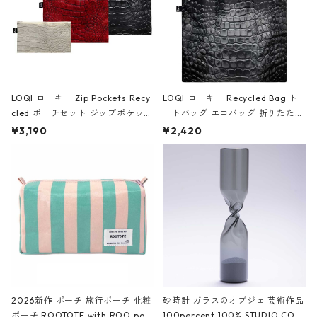
LOQI ローキー Zip Pockets Recy
LOQI ローキー Recycled Bag ト
cled ポーチセット ジップポケット
ートバッグ エコバッグ 折りたたみ
ファスナーポーチ 撥水加工 トラベ
大きめ 撥水加工 収納ポーチ CRO
¥3,190
¥2,420
ルポーチ 化粧ポーチ 3点セット C
CODILE/Black クロコダイル/ブラ
ROCODILE/Black,Burgundy,Off
ック
White クロコダイル/ブラック、バ
ーガンディー、オフホワイト
2026新作 ポーチ 旅行ポーチ 化粧
砂時計 ガラスのオブジェ 芸術作品
ポーチ ROOTOTE with ROO pou
100percent 100% STUDIO COH