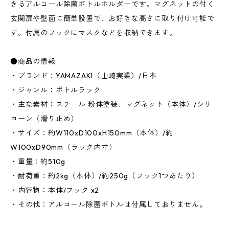
きるアルコール除菌ボトルホルダーです。マグネットの付く
玄関扉や壁面に簡単設置で、お好きな高さに取り付け可能で
す。付属のフックにマスクなどを収納できます。
●商品の情報
・ブランド：YAMAZAKI（山崎実業）/日本
・ジャンル：ボトルラック
・主な素材：スチール 粉体塗装、マグネット（本体）/シリ
コーン（滑り止め）
・サイズ：約W110xD100xH150mm（本体）/約
W100xD90mm（ラック内寸）
・重量：約510g
・耐荷重：約2kg（本体）/約250g（フック1つあたり）
・内容物：本体/フック x2
・その他：アルコール除菌ボトルは付属しておりません。