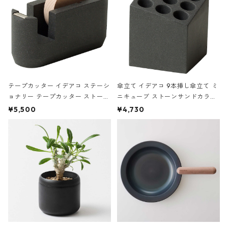
テープカッター イデアコ ステーシ
傘立て イデアコ 9本挿し傘立て ミ
ョナリー テープカッター ストーン
ニキューブ ストーンサンドカラー
サンドカラー 石調 ideaco Station
石調 ideaco Umbrella Stand CUB
¥5,500
¥4,730
ery tape cutter ストーンサンド
E ストーンサンドブラック
ブラック