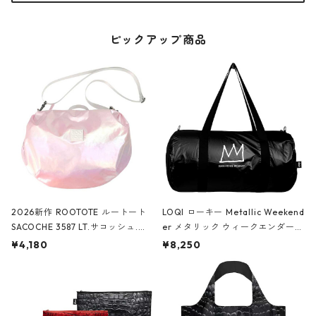
ピックアップ商品
2026新作 ROOTOTE ルートート
LOQI ローキー Metallic Weekend
SACOCHE 3587 LT.サコッシュ.ル
er メタリック ウィークエンダー
ミエ-B ショルダーバッグ グロスピ
ボストンバッグ ショルダーバッグ
¥4,180
¥8,250
ンク
JEAN-MICHEL BASQUIAT/Crown
Black ジャン=ミッシェル・バスキ
ア/クラウン ブラック