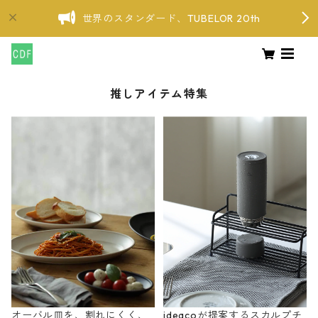
世界のスタンダード、TUBELOR 20th
推しアイテム特集
オーバル皿を、割れにくく、
ideacoが提案するスカルプチ