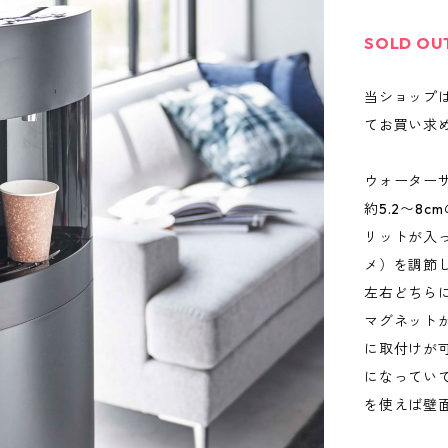
SOLD OU
当ショップ
てお買い求
ウォーター
約5.2〜8
リットが入
メ）を調節
左右どちら
マグネット
に取付けが
になってい
を使えば壁