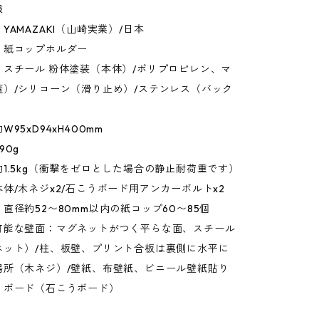
報
YAMAZAKI（山崎実業）/日本
：紙コップホルダー
：スチール 粉体塗装（本体）/ポリプロピレン、マ
蓋）/シリコーン（滑り止め）/ステンレス（バック
95xD94xH400mm
90g
1.5kg（衝撃をゼロとした場合の静止耐荷重です）
体/木ネジx2/石こうボード用アンカーボルトx2
直径約52〜80mm以内の紙コップ60〜85個
可能な壁面：マグネットがつく平らな面、スチール
ネット）/柱、板壁、プリント合板は裏側に水平に
場所（木ネジ）/壁紙、布壁紙、ビニール壁紙貼り
うボード（石こうボード）