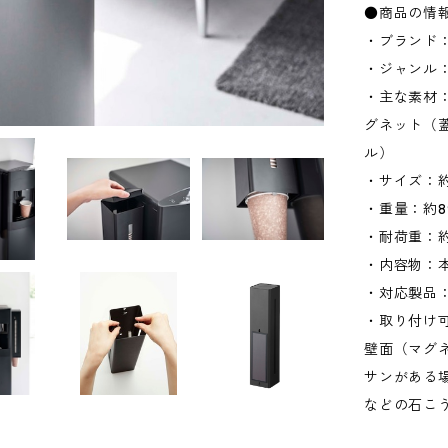
●商品の情
・ブランド：
・ジャンル
・主な素材
グネット（
ル）
・サイズ：約W
・重量：約8
・耐荷重：約
・内容物：本
・対応製品：
・取り付け
壁面（マグ
サンがある
などの石こ