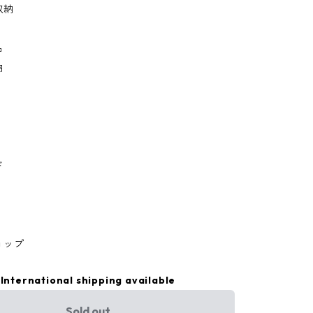
収納
品
納
ド
ョップ
International shipping available
Sold out