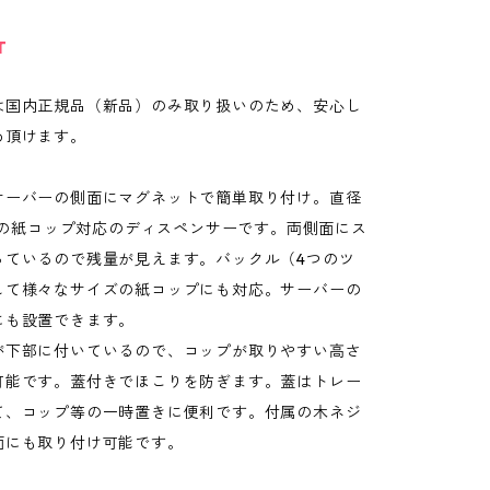
T
は国内正規品（新品）のみ取り扱いのため、安心し
め頂けます。
サーバーの側面にマグネットで簡単取り付け。直径
cmの紙コップ対応のディスペンサーです。両側面にス
っているので残量が見えます。バックル（4つのツ
して様々なサイズの紙コップにも対応。サーバーの
にも設置できます。
が下部に付いているので、コップが取りやすい高さ
可能です。蓋付きでほこりを防ぎます。蓋はトレー
て、コップ等の一時置きに便利です。付属の木ネジ
面にも取り付け可能です。