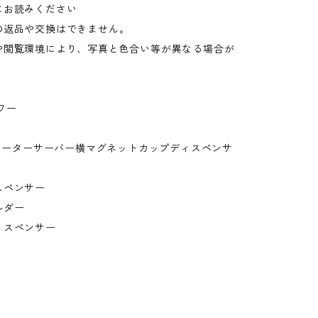
にお読みください
の返品や交換はできません。
や閲覧環境により、写真と色合い等が異なる場合が
。
ワー
ウォーターサーバー横マグネットカップディスペンサ
スペンサー
ルダー
ィスペンサー