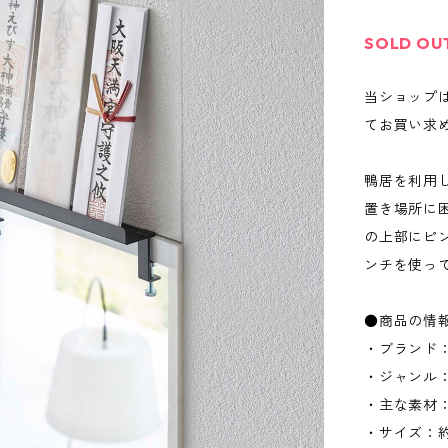
SOLD OU
当ショップ
てお買い求
鴨居を利用
置き場所に
の上部にピ
ンチを使っ
●商品の情
・ブランド：
・ジャンル
・主な素材
・サイズ：約W