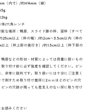
9mm（内寸）/約H14mm（縁）
5g
2kg
本体/六角レンチ
可能な場所：鴨居、スライド扉の枠、窓枠（すべて
約25cm以上（枠の幅）/約2cm〜3.5cm以内（枠の
cm以上（枠上部の奥行き）/約1.5cm以上（枠下部の
：鴨居などの形状・材質によっては荷重に弱いもの
。取り付け前に必ず強度を確認してください。ピン
は、非常に鋭利です。取り扱いには十分にご注意く
ンで刺すため取り付け箇所に2ｍｍほどのピンの穴
。ピンの穴跡が残っても差支えのない所に取り付け
。
にお読みください