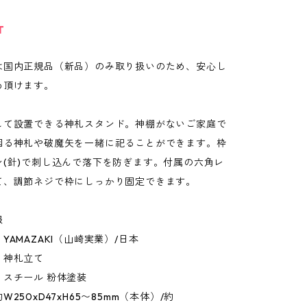
T
は国内正規品（新品）のみ取り扱いのため、安心し
め頂けます。
して設置できる神札スタンド。神棚がないご家庭で
困る神札や破魔矢を一緒に祀ることができます。枠
ン(針)で刺し込んで落下を防ぎます。付属の六角レ
て、調節ネジで枠にしっかり固定できます。
報
YAMAZAKI（山崎実業）/日本
：神札立て
：スチール 粉体塗装
250xD47xH65〜85mm（本体）/約