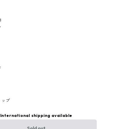
納
ア
ド
ョップ
International shipping available
Sold out