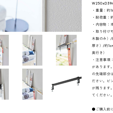
W250xD3
・重量：約16
・耐荷重：約
・内容物：
・取り付け
木製のみ）/
厚さ）/約1
奥行き）
・注意事項
があります
の先端部分
ださい。ピ
が残ります
てください
●ご購入前