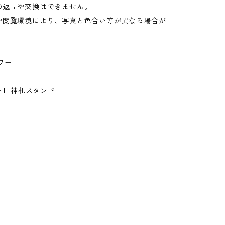
の返品や交換はできません。
や閲覧環境により、写真と色合い等が異なる場合が
。
ワー
鴨居上 神札スタンド