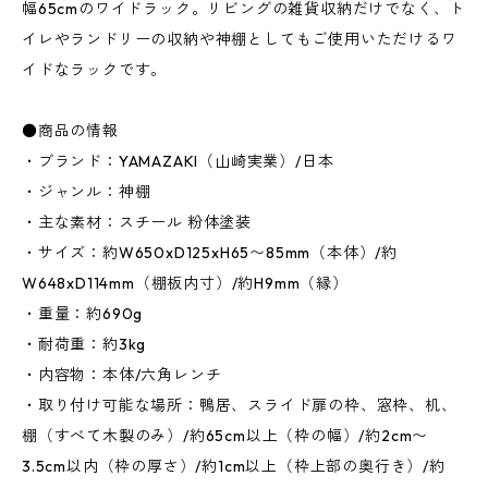
幅65cmのワイドラック。リビングの雑貨収納だけでなく、ト
イレやランドリーの収納や神棚としてもご使用いただけるワ
イドなラックです。
●商品の情報
・ブランド：YAMAZAKI（山崎実業）/日本
・ジャンル：神棚
・主な素材：スチール 粉体塗装
・サイズ：約W650xD125xH65〜85mm（本体）/約
W648xD114mm（棚板内寸）/約H9mm（縁）
・重量：約690g
・耐荷重：約3kg
・内容物：本体/六角レンチ
・取り付け可能な場所：鴨居、スライド扉の枠、窓枠、机、
棚（すべて木製のみ）/約65cm以上（枠の幅）/約2cm〜
3.5cm以内（枠の厚さ）/約1cm以上（枠上部の奥行き）/約