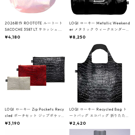
2026新作 ROOTOTE ルートート
LOQI ローキー Metallic Weekend
SACOCHE 3587 LT.サコッシュ.ル
er メタリック ウィークエンダー
ミエ-B ショルダーバッグ グロスピ
ボストンバッグ ショルダーバッグ
¥4,180
¥8,250
ンク
JEAN-MICHEL BASQUIAT/Crown
Black ジャン=ミッシェル・バスキ
ア/クラウン ブラック
LOQI ローキー Zip Pockets Recy
LOQI ローキー Recycled Bag ト
cled ポーチセット ジップポケット
ートバッグ エコバッグ 折りたたみ
ファスナーポーチ 撥水加工 トラベ
大きめ 撥水加工 収納ポーチ CRO
¥3,190
¥2,420
ルポーチ 化粧ポーチ 3点セット C
CODILE/Black クロコダイル/ブラ
ROCODILE/Black,Burgundy,Off
ック