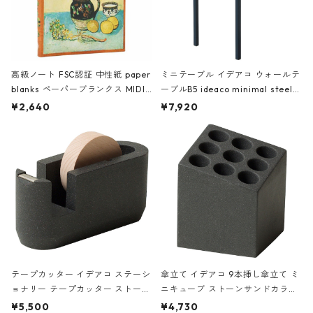
高級ノート FSC認証 中性紙 paper
ミニテーブル イデアコ ウォールテ
blanks ペーパーブランクス MIDI
ーブルB5 ideaco minimal steel f
ハードカバー 罫線 ヴァン・ゴッホ
urniture WALL Table B5 ネイビー
¥2,640
¥7,920
の静物画
テープカッター イデアコ ステーシ
傘立て イデアコ 9本挿し傘立て ミ
ョナリー テープカッター ストーン
ニキューブ ストーンサンドカラー
サンドカラー 石調 ideaco Station
石調 ideaco Umbrella Stand CUB
¥5,500
¥4,730