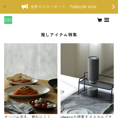
世界のスタンダード、TUBELOR 20th
推しアイテム特集
オーバル皿を、割れにくく、
ideacoが提案するスカルプチ