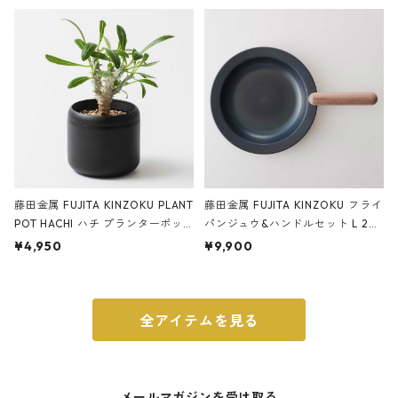
ery tape cutter ストーンサンド
E ストーンサンドブラック
ブラック
藤田金属 FUJITA KINZOKU PLANT
藤田金属 FUJITA KINZOKU フライ
POT HACHI ハチ プランターポッ
パンジュウ&ハンドルセット L 24c
ト 3号 ブラック
m ガス火・IH対応 鉄フライパン
¥4,950
¥9,900
ウォルナット
全アイテムを見る
メールマガジンを受け取る