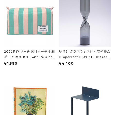
White クロコダイル/ブラック、バ
ーガンディー、オフホワイト
2026新作 ポーチ 旅行ポーチ 化粧
砂時計 ガラスのオブジェ 芸術作品
ポーチ ROOTOTE with ROO pou
100percent 100% STUDIO COH
ch 3532 ルートート WR.ポーチ.ラ
AKU Timeless 100パーセント ス
¥1,980
¥4,400
ミネート-W ピンク・ミント
タジオコハク タイムレス Gray グ
レー