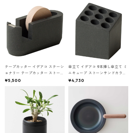
の静物画
テープカッター イデアコ ステーシ
傘立て イデアコ 9本挿し傘立て ミ
ョナリー テープカッター ストーン
ニキューブ ストーンサンドカラー
サンドカラー 石調 ideaco Station
石調 ideaco Umbrella Stand CUB
¥5,500
¥4,730
ery tape cutter ストーンサンド
E ストーンサンドブラック
ブラック