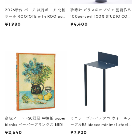
2026新作 ポーチ 旅行ポーチ 化粧
砂時計 ガラスのオブジェ 芸術作品
ポーチ ROOTOTE with ROO pou
100percent 100% STUDIO COH
ch 3532 ルートート WR.ポーチ.ラ
AKU Timeless 100パーセント ス
¥1,980
¥4,400
ミネート-W ピンク・ミント
タジオコハク タイムレス Gray グ
レー
高級ノート FSC認証 中性紙 paper
ミニテーブル イデアコ ウォールテ
blanks ペーパーブランクス MIDI
ーブルB5 ideaco minimal steel f
ハードカバー 罫線 ヴァン・ゴッホ
urniture WALL Table B5 ネイビー
¥2,640
¥7,920