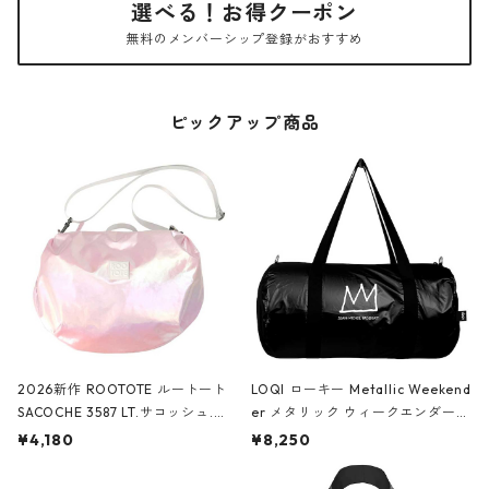
選べる！お得クーポン
無料のメンバーシップ登録がおすすめ
ピックアップ商品
2026新作 ROOTOTE ルートート
LOQI ローキー Metallic Weekend
SACOCHE 3587 LT.サコッシュ.ル
er メタリック ウィークエンダー
ミエ-B ショルダーバッグ グロスピ
ボストンバッグ ショルダーバッグ
¥4,180
¥8,250
ンク
JEAN-MICHEL BASQUIAT/Crown
Black ジャン=ミッシェル・バスキ