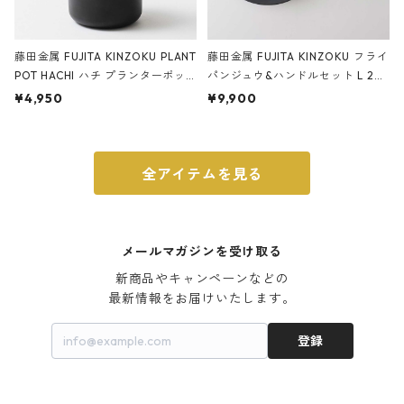
藤田金属 FUJITA KINZOKU PLANT
藤田金属 FUJITA KINZOKU フライ
POT HACHI ハチ プランターポッ
パンジュウ&ハンドルセット L 24c
ト 3号 ブラック
m ガス火・IH対応 鉄フライパン
¥4,950
¥9,900
ウォルナット
全アイテムを見る
メールマガジンを受け取る
新商品やキャンペーンなどの

最新情報をお届けいたします。
登録