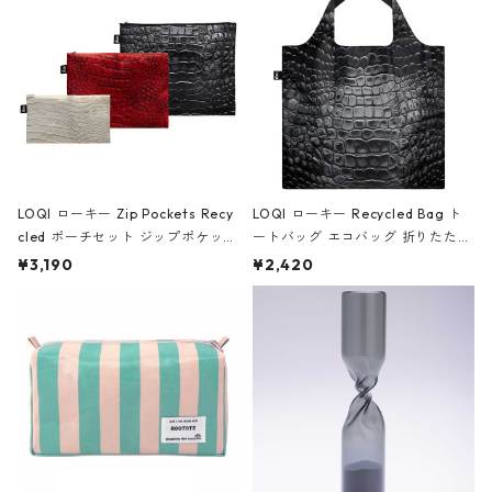
ア/クラウン ブラック
LOQI ローキー Zip Pockets Recy
LOQI ローキー Recycled Bag ト
cled ポーチセット ジップポケット
ートバッグ エコバッグ 折りたたみ
ファスナーポーチ 撥水加工 トラベ
大きめ 撥水加工 収納ポーチ CRO
¥3,190
¥2,420
ルポーチ 化粧ポーチ 3点セット C
CODILE/Black クロコダイル/ブラ
ROCODILE/Black,Burgundy,Off
ック
White クロコダイル/ブラック、バ
ーガンディー、オフホワイト