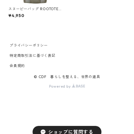
スヌーピーバッグ ROOTOTE
ルートート IP.サコッシュ.パッ
¥4,950
ディド.ピーナッツ-8F シルバ
ー
プライバシーポリシー
特定商取引法に基づく表記
会員規約
© CDF 暮らしを整える、世界の道具
Powered by
ショップに質問する