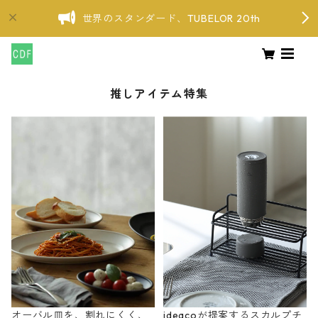
世界のスタンダード、TUBELOR 20th
推しアイテム特集
オーバル皿を、割れにくく、
ideacoが提案するスカルプチ