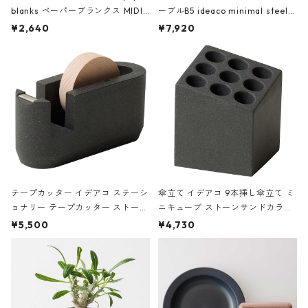
blanks ペーパーブランクス MIDI
ーブルB5 ideaco minimal steel f
ハードカバー 罫線 ヴァン・ゴッホ
urniture WALL Table B5 ネイビー
¥2,640
¥7,920
の静物画
テープカッター イデアコ ステーシ
傘立て イデアコ 9本挿し傘立て ミ
ョナリー テープカッター ストーン
ニキューブ ストーンサンドカラー
サンドカラー 石調 ideaco Station
石調 ideaco Umbrella Stand CUB
¥5,500
¥4,730
ery tape cutter ストーンサンド
E ストーンサンドブラック
ブラック