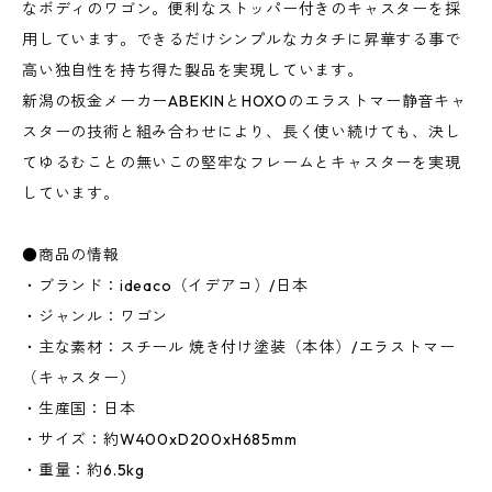
なボディのワゴン。便利なストッパー付きのキャスターを採
用しています。できるだけシンプルなカタチに昇華する事で
高い独自性を持ち得た製品を実現しています。
新潟の板金メーカーABEKINとHOXOのエラストマー静音キャ
スターの技術と組み合わせにより、長く使い続けても、決し
てゆるむことの無いこの堅牢なフレームとキャスターを実現
しています。
●商品の情報
・ブランド：ideaco（イデアコ）/日本
・ジャンル：ワゴン
・主な素材：スチール 焼き付け塗装（本体）/エラストマー
（キャスター）
・生産国：日本
・サイズ：約W400xD200xH685mm
・重量：約6.5kg