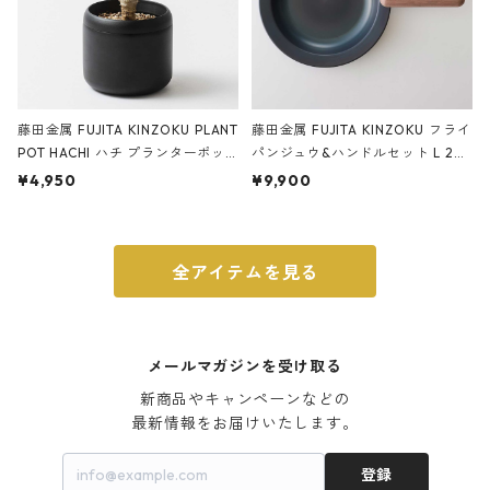
藤田金属 FUJITA KINZOKU PLANT
藤田金属 FUJITA KINZOKU フライ
POT HACHI ハチ プランターポッ
パンジュウ&ハンドルセット L 24c
ト 3号 ブラック
m ガス火・IH対応 鉄フライパン
¥4,950
¥9,900
ウォルナット
全アイテムを見る
メールマガジンを受け取る
新商品やキャンペーンなどの

最新情報をお届けいたします。
登録