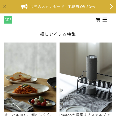
世界のスタンダード、TUBELOR 20th
推しアイテム特集
オーバル皿を、割れにくく、
ideacoが提案するスカルプチ