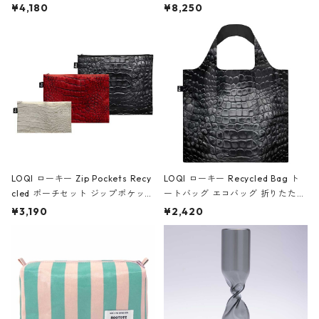
ミエ-B ショルダーバッグ グロスピ
ボストンバッグ ショルダーバッグ
¥4,180
¥8,250
ンク
JEAN-MICHEL BASQUIAT/Crown
Black ジャン=ミッシェル・バスキ
ア/クラウン ブラック
LOQI ローキー Zip Pockets Recy
LOQI ローキー Recycled Bag ト
cled ポーチセット ジップポケット
ートバッグ エコバッグ 折りたたみ
ファスナーポーチ 撥水加工 トラベ
大きめ 撥水加工 収納ポーチ CRO
¥3,190
¥2,420
ルポーチ 化粧ポーチ 3点セット C
CODILE/Black クロコダイル/ブラ
ROCODILE/Black,Burgundy,Off
ック
White クロコダイル/ブラック、バ
ーガンディー、オフホワイト