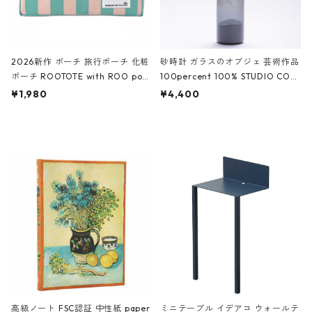
2026新作 ポーチ 旅行ポーチ 化粧
砂時計 ガラスのオブジェ 芸術作品
ポーチ ROOTOTE with ROO pou
100percent 100% STUDIO COH
ch 3532 ルートート WR.ポーチ.ラ
AKU Timeless 100パーセント ス
¥1,980
¥4,400
ミネート-W ピンク・ミント
タジオコハク タイムレス Gray グ
レー
高級ノート FSC認証 中性紙 paper
ミニテーブル イデアコ ウォールテ