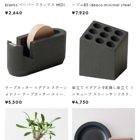
blanks ペーパーブランクス MIDI
ーブルB5 ideaco minimal steel f
ハードカバー 罫線 ヴァン・ゴッホ
urniture WALL Table B5 ネイビー
¥2,640
¥7,920
の静物画
テープカッター イデアコ ステーシ
傘立て イデアコ 9本挿し傘立て ミ
ョナリー テープカッター ストーン
ニキューブ ストーンサンドカラー
サンドカラー 石調 ideaco Station
石調 ideaco Umbrella Stand CUB
¥5,500
¥4,730
ery tape cutter ストーンサンド
E ストーンサンドブラック
ブラック