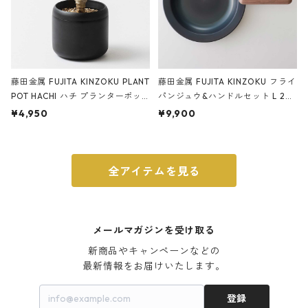
藤田金属 FUJITA KINZOKU PLANT
藤田金属 FUJITA KINZOKU フライ
POT HACHI ハチ プランターポッ
パンジュウ&ハンドルセット L 24c
ト 3号 ブラック
m ガス火・IH対応 鉄フライパン
¥4,950
¥9,900
ウォルナット
全アイテムを見る
メールマガジンを受け取る
新商品やキャンペーンなどの

最新情報をお届けいたします。
登録