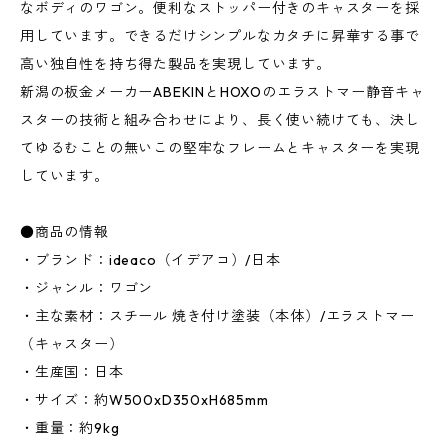
なボディのワゴン。便利なストッパー付きのキャスターを採
用しています。できるだけシンプルなカタチに昇華する事で
高い独自性を持ち得た製品を実現しています。
新潟の板金メーカーABEKINとHOXOのエラストマー静音キャ
スターの技術と組み合わせにより、長く使い続けても、決し
てゆるむことの無いこの堅牢なフレームとキャスターを実現
しています。
●商品の情報
・ブランド：ideaco（イデアコ）/日本
・ジャンル：ワゴン
・主な素材：スチール 焼き付け塗装（本体）/エラストマー
（キャスター）
・生産国：日本
・サイズ：約W500xD350xH685mm
・重量：約9kg