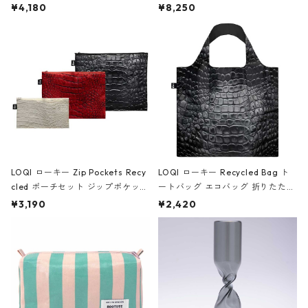
ミエ-B ショルダーバッグ グロスピ
ボストンバッグ ショルダーバッグ
¥4,180
¥8,250
ンク
JEAN-MICHEL BASQUIAT/Crown
Black ジャン=ミッシェル・バスキ
ア/クラウン ブラック
LOQI ローキー Zip Pockets Recy
LOQI ローキー Recycled Bag ト
cled ポーチセット ジップポケット
ートバッグ エコバッグ 折りたたみ
ファスナーポーチ 撥水加工 トラベ
大きめ 撥水加工 収納ポーチ CRO
¥3,190
¥2,420
ルポーチ 化粧ポーチ 3点セット C
CODILE/Black クロコダイル/ブラ
ROCODILE/Black,Burgundy,Off
ック
White クロコダイル/ブラック、バ
ーガンディー、オフホワイト