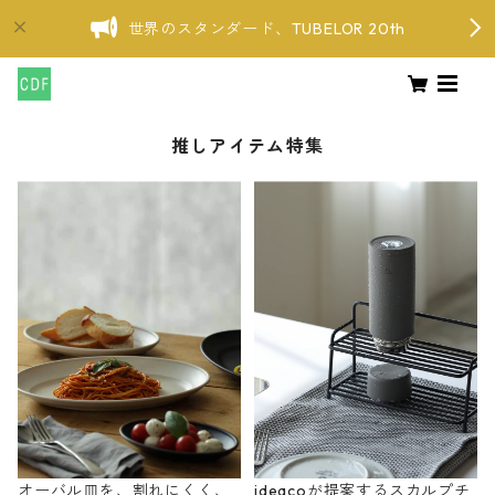
世界のスタンダード、TUBELOR 20th
推しアイテム特集
オーバル皿を、割れにくく、
ideacoが提案するスカルプチ