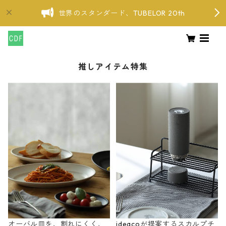
世界のスタンダード、TUBELOR 20th
推しアイテム特集
オーバル皿を、割れにくく、
ideacoが提案するスカルプチ