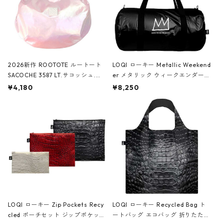
2026新作 ROOTOTE ルートート
LOQI ローキー Metallic Weekend
SACOCHE 3587 LT.サコッシュ.ル
er メタリック ウィークエンダー
ミエ-B ショルダーバッグ グロスピ
ボストンバッグ ショルダーバッグ
¥4,180
¥8,250
ンク
JEAN-MICHEL BASQUIAT/Crown
Black ジャン=ミッシェル・バスキ
ア/クラウン ブラック
LOQI ローキー Zip Pockets Recy
LOQI ローキー Recycled Bag ト
cled ポーチセット ジップポケット
ートバッグ エコバッグ 折りたたみ