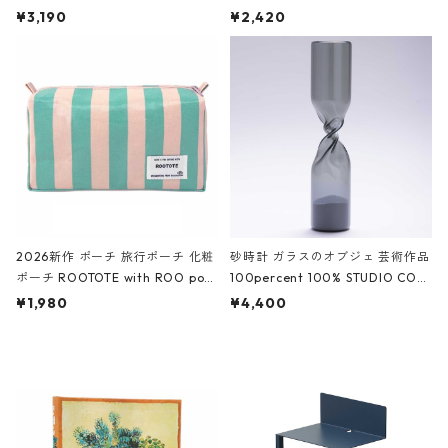
ファスナーポーチ 撥水加工 トラベ
大きめ 撥水加工 収納ポーチ CRO
¥3,190
¥2,420
ルポーチ 化粧ポーチ 3点セット C
CODILE/Black クロコダイル/ブラ
ROCODILE/Black,Burgundy,Off
ック
White クロコダイル/ブラック、バ
ーガンディー、オフホワイト
2026新作 ポーチ 旅行ポーチ 化粧
砂時計 ガラスのオブジェ 芸術作品
ポーチ ROOTOTE with ROO pou
100percent 100% STUDIO COH
ch 3532 ルートート WR.ポーチ.ラ
AKU Timeless 100パーセント ス
¥1,980
¥4,400
ミネート-W ピンク・ミント
タジオコハク タイムレス Gray グ
レー