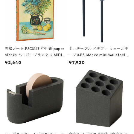
高級ノート FSC認証 中性紙 paper
ミニテーブル イデアコ ウォールテ
blanks ペーパーブランクス MIDI
ーブルB5 ideaco minimal steel f
ハードカバー 罫線 ヴァン・ゴッホ
urniture WALL Table B5 ネイビー
¥2,640
¥7,920
の静物画