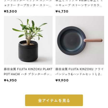
テープカッター イデアコ ステーシ
傘立て イデアコ 9本挿し傘立て ミ
ョナリー テープカッター ストーン
ニキューブ ストーンサンドカラー
サンドカラー 石調 ideaco Station
石調 ideaco Umbrella Stand CUB
¥5,500
¥4,730
ery tape cutter ストーンサンド
E ストーンサンドブラック
ブラック
藤田金属 FUJITA KINZOKU PLANT
藤田金属 FUJITA KINZOKU フライ
POT HACHI ハチ プランターポッ
パンジュウ&ハンドルセット L 24c
ト 3号 ブラック
m ガス火・IH対応 鉄フライパン
¥4,950
¥9,900
ウォルナット
全アイテムを見る