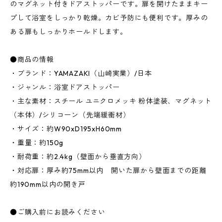
のマグネット付きドアストッパーです。扉を開けたままキー
プして浴室をしっかり乾燥。カビ予防にも便利です。厚みの
ある扉もしっかりホールドします。
●商品の情報
・ブランド：YAMAZAKI（山崎実業）/日本
・ジャンル：浴室ドアストッパー
・主な素材：スチール ユニクロメッキ 粉体塗装、マグネット
（本体）/シリコーン（先端緩衝材）
・サイズ：約W90xD195xH60mm
・重量：約150g
・耐荷重：約2.4kg（壁面から垂直方向）
・対応扉：厚み約75mm以内 開いた扉から壁面までの距離
約190mm以内の開き戸
●ご購入前にお読みください