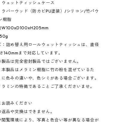
：ウェットティッシュケース
ラバーウッド（防カビPU塗装）/シリコン/竹パウ
ン樹脂
100xD100xH205mm
50g
ズ：詰め替え用ロールウェットティッシュは、直径
高さ140mmまで対応しています。
本製品は完全密封製品ではございません。
：本製品はメラミン樹脂に竹の粉を混ぜているた
とに色みの違いや、色シミがある場合ございます。
メラミンの特徴であることご了承くださいませ。
にお読みください
の返品や交換はできません。
や閲覧環境により、写真と色合い等が異なる場合が
。