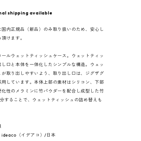
nal shipping available
は国内正規品（新品）のみ取り扱いのため、安心し
め頂けます。
ロールウェットティッシュケース。ウェットティッ
出し口と本体を一体化したシンプルな構造。ウェッ
ュが取り出しやすいよう、取り出し口は、ジグザグ
採用しています。本体上部の素材はシリコン、下部
硬化性のメラミンに竹パウダーを配合し成型した竹
2分することで、ウェットティッシュの詰め替えも
報
ideaco（イデアコ）/日本