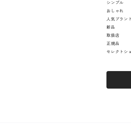
シンプル
おしゃれ
人気ブラン
新品
取扱店
正規品
セレクトシ