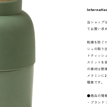
Internatio
当ショップ
てお買い求
乾燥を防ぐ
シュの取り
トティッシ
スリットを
の素材は熱
メラミンに
簡単です。
●商品の情
・ブランド：