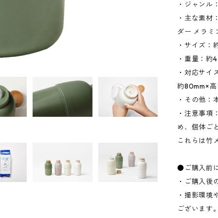
・ジャンル
・主な素材：
ダー メラミ
・サイズ：約W
・重量：約4
・対応サイ
約80mm×
・その他：
・注意事項
め、個体ご
これらは竹
●ご購入前
・ご購入後
・撮影環境
ございます