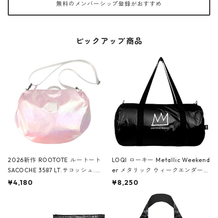
無料のメンバーシップ登録がおすすめ
ピックアップ商品
2026新作 ROOTOTE ルートート
LOQI ローキー Metallic Weekend
SACOCHE 3587 LT.サコッシュ.ル
er メタリック ウィークエンダー
ミエ-B ショルダーバッグ グロスピ
ボストンバッグ ショルダーバッグ
¥4,180
¥8,250
ンク
JEAN-MICHEL BASQUIAT/Crown
Black ジャン=ミッシェル・バスキ
ア/クラウン ブラック