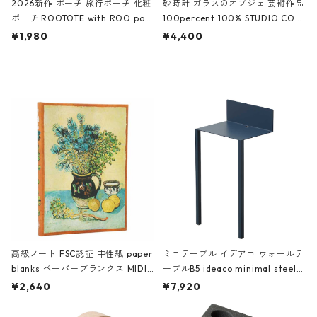
2026新作 ポーチ 旅行ポーチ 化粧
砂時計 ガラスのオブジェ 芸術作品
ポーチ ROOTOTE with ROO pou
100percent 100% STUDIO COH
ch 3532 ルートート WR.ポーチ.ラ
AKU Timeless 100パーセント ス
¥1,980
¥4,400
ミネート-W ピンク・ミント
タジオコハク タイムレス Gray グ
レー
高級ノート FSC認証 中性紙 paper
ミニテーブル イデアコ ウォールテ
blanks ペーパーブランクス MIDI
ーブルB5 ideaco minimal steel f
ハードカバー 罫線 ヴァン・ゴッホ
urniture WALL Table B5 ネイビー
¥2,640
¥7,920
の静物画