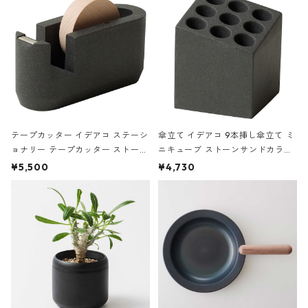
テープカッター イデアコ ステーシ
傘立て イデアコ 9本挿し傘立て ミ
ョナリー テープカッター ストーン
ニキューブ ストーンサンドカラー
サンドカラー 石調 ideaco Station
石調 ideaco Umbrella Stand CUB
¥5,500
¥4,730
ery tape cutter ストーンサンド
E ストーンサンドブラック
ブラック