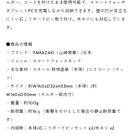
ルダー。コードを付けたまま使用可能で、スマートフォンや
タブレットPCを充電しながら収納できます。壁の穴が目立ち
にくい石こうボードピン取り付け。木ネジにも対応していま
す。
●商品の情報
・ブランド：YAMAZAKI（山崎実業）/日本
・ジャンル：スマートフォンスタンド
・主な素材：スチール 粉体塗装（本体）/シリコーン（マッ
ト）
・サイズ：約W140xD32xH33mm（本体）/約
W140xD30mm（ホルダー部内寸）
・重量：約100g
・耐荷重：約1kｇ（衝撃をゼロとした場合の静止耐荷重で
す）
・内容物：本体/石こうボードピンセット x2/木ネジ x2