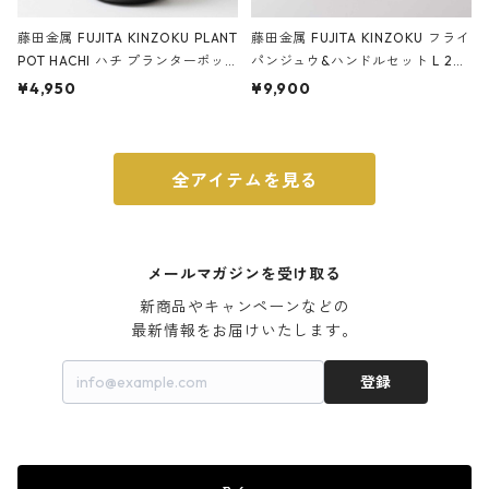
藤田金属 FUJITA KINZOKU PLANT
藤田金属 FUJITA KINZOKU フライ
POT HACHI ハチ プランターポッ
パンジュウ&ハンドルセット L 24c
ト 3号 ブラック
m ガス火・IH対応 鉄フライパン
¥4,950
¥9,900
ウォルナット
全アイテムを見る
メールマガジンを受け取る
新商品やキャンペーンなどの

最新情報をお届けいたします。
登録