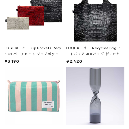
LOQI ローキー Zip Pockets Recy
LOQI ローキー Recycled Bag ト
cled ポーチセット ジップポケット
ートバッグ エコバッグ 折りたたみ
ファスナーポーチ 撥水加工 トラベ
大きめ 撥水加工 収納ポーチ CRO
¥3,190
¥2,420
ルポーチ 化粧ポーチ 3点セット C
CODILE/Black クロコダイル/ブラ
ROCODILE/Black,Burgundy,Off
ック
White クロコダイル/ブラック、バ
ーガンディー、オフホワイト