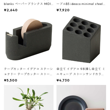
blanks ペーパーブランクス MIDI
ーブルB5 ideaco minimal steel f
ハードカバー 罫線 ヴァン・ゴッホ
urniture WALL Table B5 ネイビー
¥2,640
¥7,920
の静物画
テープカッター イデアコ ステーシ
傘立て イデアコ 9本挿し傘立て ミ
ョナリー テープカッター ストーン
ニキューブ ストーンサンドカラー
サンドカラー 石調 ideaco Station
石調 ideaco Umbrella Stand CUB
¥5,500
¥4,730
ery tape cutter ストーンサンド
E ストーンサンドブラック
ブラック