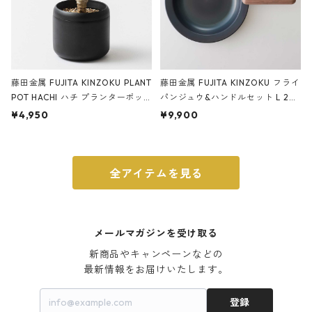
藤田金属 FUJITA KINZOKU PLANT
藤田金属 FUJITA KINZOKU フライ
POT HACHI ハチ プランターポッ
パンジュウ&ハンドルセット L 24c
ト 3号 ブラック
m ガス火・IH対応 鉄フライパン
¥4,950
¥9,900
ウォルナット
全アイテムを見る
メールマガジンを受け取る
新商品やキャンペーンなどの

最新情報をお届けいたします。
登録