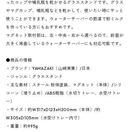
ったコップや哺乳瓶を乾かせるグラススタンドです。グラス
やマグカップ、哺乳瓶などを乾かして、使いたい時にサッと
使うことができます。ウォーターサーバーの熱湯で粉ミルク
を作っている方にもおすすめです。
マグネット取付部は、左・中央・右から選べるので、前面が
大きく湾曲しているウォーターサーバーにも対応可能です。
●商品の情報
・ブランド：YAMAZAKI（山崎実業）/日本
・ジャンル：グラススタンド
・主な素材：スチール 粉体塗装、マグネット（本体）/シリ
コーン（滑り止め）/ABS樹脂（水切りトレー、水受けトレ
ー）
・サイズ：約W317xD123xH200mm（本体）/約
W305xD105mm（水受けトレー内寸）
・重量：約995g