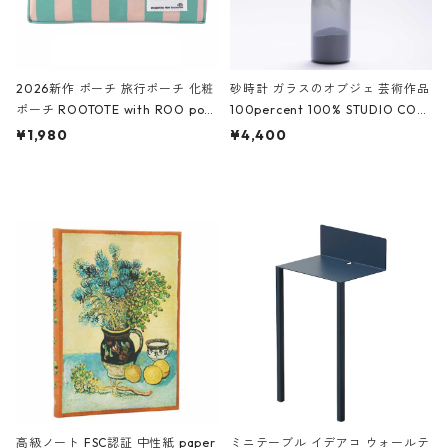
2026新作 ポーチ 旅行ポーチ 化粧
砂時計 ガラスのオブジェ 芸術作品
ポーチ ROOTOTE with ROO pou
100percent 100% STUDIO COH
ch 3532 ルートート WR.ポーチ.ラ
AKU Timeless 100パーセント ス
¥1,980
¥4,400
ミネート-W ピンク・ミント
タジオコハク タイムレス Gray グ
レー
高級ノート FSC認証 中性紙 paper
ミニテーブル イデアコ ウォールテ