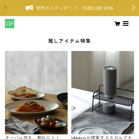
世界のスタンダード、TUBELOR 20th
推しアイテム特集
オーバル皿を、割れにくく、
ideacoが提案するスカルプチ