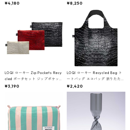
ミエ-B ショルダーバッグ グロスピ
ボストンバッグ ショルダーバッグ
¥4,180
¥8,250
ンク
JEAN-MICHEL BASQUIAT/Crown
Black ジャン=ミッシェル・バスキ
ア/クラウン ブラック
LOQI ローキー Zip Pockets Recy
LOQI ローキー Recycled Bag ト
cled ポーチセット ジップポケット
ートバッグ エコバッグ 折りたたみ
ファスナーポーチ 撥水加工 トラベ
大きめ 撥水加工 収納ポーチ CRO
¥3,190
¥2,420
ルポーチ 化粧ポーチ 3点セット C
CODILE/Black クロコダイル/ブラ
ROCODILE/Black,Burgundy,Off
ック
White クロコダイル/ブラック、バ
ーガンディー、オフホワイト