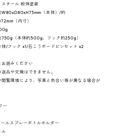
：スチール 粉体塗装
80xD80xH75mm（本体）/約
xH72mm（内寸）
00g
750g（本体約500g、フック約250g）
体/フック x1/石こうボードピンセット x2
にお読みください
の返品や交換はできません。
や閲覧環境により、写真と色合い等が異なる場合が
。
ワー
ウォールスプレーボトルホルダー
トル