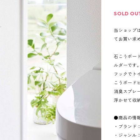
SOLD OU
当ショップ
てお買い求
石こうボー
ルダーです
フックでト
こうボード
消臭スプレ
浮かせて収
●商品の情
・ブランド：
・ジャンル