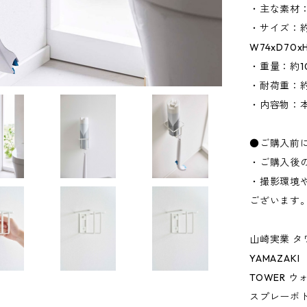
・主な素材
・サイズ：約W
W74xD70
・重量：約1
・耐荷重：約
・内容物：本
●ご購入前
・ご購入後
・撮影環境
ございます
山崎実業 タ
YAMAZAKI
TOWER 
スプレーボ