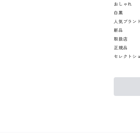
おしゃれ
白黒
人気ブラン
新品
取扱店
正規品
セレクトシ