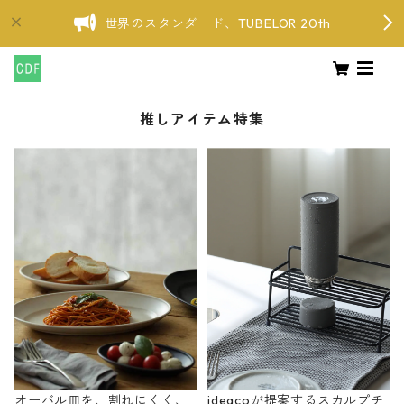
世界のスタンダード、TUBELOR 20th
推しアイテム特集
オーバル皿を、割れにくく、
ideacoが提案するスカルプチ