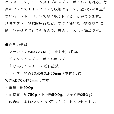
ホルダーです。スリムタイプのスプレーボトルにも対応。付
属のフックでトイレブラシも収納できます。壁の穴が目立た
ない石こうボードピンで壁に取り付けることができます。
消臭スプレーや掃除用品など、すぐに使いたい物を簡単収
納。浮かせて収納できるので、床のお手入れも簡単です。
●商品の情報
・ブランド：YAMAZAKI（山崎実業）/日本
・ジャンル：スプレーボトルホルダー
・主な素材：スチール 粉体塗装
・サイズ：約W80xD80xH75mm（本体）/約
W74xD70xH72mm（内寸）
・重量：約100g
・耐荷重：約750g（本体約500g、フック約250g）
・内容物：本体/フック x1/石こうボードピンセット x2