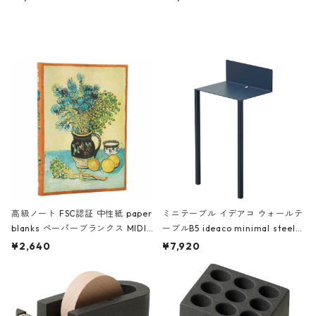
ミネート-W ピンク・ミント
タジオコハク タイムレス Gray グ
レー
高級ノート FSC認証 中性紙 paper
ミニテーブル イデアコ ウォールテ
blanks ペーパーブランクス MIDI
ーブルB5 ideaco minimal steel f
ハードカバー 罫線 ヴァン・ゴッホ
urniture WALL Table B5 ネイビー
¥2,640
¥7,920
の静物画