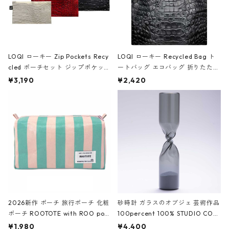
LOQI ローキー Zip Pockets Recy
LOQI ローキー Recycled Bag ト
cled ポーチセット ジップポケット
ートバッグ エコバッグ 折りたたみ
ファスナーポーチ 撥水加工 トラベ
大きめ 撥水加工 収納ポーチ CRO
¥3,190
¥2,420
ルポーチ 化粧ポーチ 3点セット C
CODILE/Black クロコダイル/ブラ
ROCODILE/Black,Burgundy,Off
ック
White クロコダイル/ブラック、バ
ーガンディー、オフホワイト
2026新作 ポーチ 旅行ポーチ 化粧
砂時計 ガラスのオブジェ 芸術作品
ポーチ ROOTOTE with ROO pou
100percent 100% STUDIO COH
ch 3532 ルートート WR.ポーチ.ラ
AKU Timeless 100パーセント ス
¥1,980
¥4,400