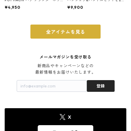
ト 3号 ブラック
m ガス火・IH対応 鉄フライパン
¥4,950
¥9,900
ウォルナット
全アイテムを見る
メールマガジンを受け取る
新商品やキャンペーンなどの

最新情報をお届けいたします。
登録
X