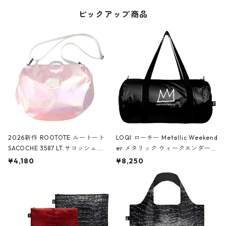
ピックアップ商品
2026新作 ROOTOTE ルートート
LOQI ローキー Metallic Weekend
SACOCHE 3587 LT.サコッシュ.ル
er メタリック ウィークエンダー
ミエ-B ショルダーバッグ グロスピ
ボストンバッグ ショルダーバッグ
¥4,180
¥8,250
ンク
JEAN-MICHEL BASQUIAT/Crown
Black ジャン=ミッシェル・バスキ
ア/クラウン ブラック