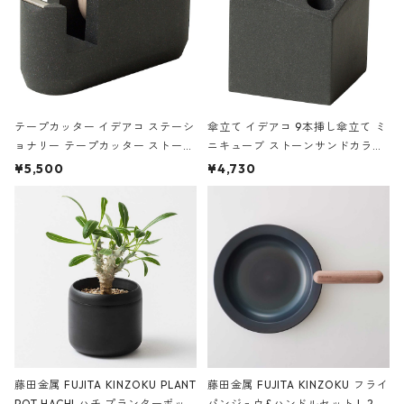
テープカッター イデアコ ステーシ
傘立て イデアコ 9本挿し傘立て ミ
ョナリー テープカッター ストーン
ニキューブ ストーンサンドカラー
サンドカラー 石調 ideaco Station
石調 ideaco Umbrella Stand CUB
¥5,500
¥4,730
ery tape cutter ストーンサンド
E ストーンサンドブラック
ブラック
藤田金属 FUJITA KINZOKU PLANT
藤田金属 FUJITA KINZOKU フライ
POT HACHI ハチ プランターポッ
パンジュウ&ハンドルセット L 24c