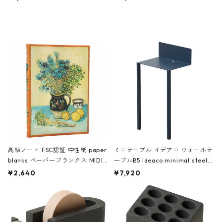
ミネート-W ピンク・ミント
タジオコハク タイムレス Gray グ
レー
高級ノート FSC認証 中性紙 paper
ミニテーブル イデアコ ウォールテ
blanks ペーパーブランクス MIDI
ーブルB5 ideaco minimal steel f
ハードカバー 罫線 ヴァン・ゴッホ
urniture WALL Table B5 ネイビー
¥2,640
¥7,920
の静物画