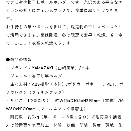
できる室内物干しポールホルダーです。光沢のある平らなエ
アコンの側面にフィルムフックで、簡単に取り付けできま
す。
お手持ちの竿やポールを掛けて、洗濯物の干しスペースとし
て活用できます。夏は除湿、冬は暖房で素早く乾燥。省エネ
で、かしこく衣類を乾燥できます。
●商品の情報
・ブランド：YAMAZAKI（山崎実業）/日本
・ジャンル：物干し竿ホルダー
・主な素材：ABS樹脂（本体）/ポリカーボネート、PET、ポ
リウレタン（フィルムフック）
・サイズ（1つあたり）：約W15xD105xH295mm（本体）/約
W60xH100mm（フィルムフック接着面）
・耐荷重：約3kg（竿、ポールの重さ含む）※耐荷重や接着
力は設置面の表面加工、材質、状態、塗装、強度、環境、施