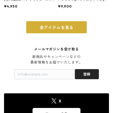
ト 3号 ブラック
m ガス火・IH対応 鉄フライパン
¥4,950
¥9,900
ウォルナット
全アイテムを見る
メールマガジンを受け取る
新商品やキャンペーンなどの

最新情報をお届けいたします。
登録
X