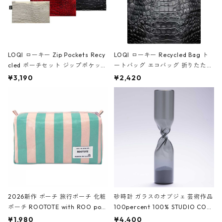
LOQI ローキー Zip Pockets Recy
LOQI ローキー Recycled Bag ト
cled ポーチセット ジップポケット
ートバッグ エコバッグ 折りたたみ
ファスナーポーチ 撥水加工 トラベ
大きめ 撥水加工 収納ポーチ CRO
¥3,190
¥2,420
ルポーチ 化粧ポーチ 3点セット C
CODILE/Black クロコダイル/ブラ
ROCODILE/Black,Burgundy,Off
ック
White クロコダイル/ブラック、バ
ーガンディー、オフホワイト
2026新作 ポーチ 旅行ポーチ 化粧
砂時計 ガラスのオブジェ 芸術作品
ポーチ ROOTOTE with ROO pou
100percent 100% STUDIO COH
ch 3532 ルートート WR.ポーチ.ラ
AKU Timeless 100パーセント ス
¥1,980
¥4,400