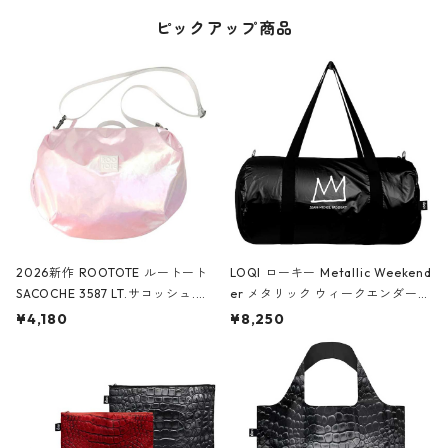
ピックアップ商品
2026新作 ROOTOTE ルートート
LOQI ローキー Metallic Weekend
SACOCHE 3587 LT.サコッシュ.ル
er メタリック ウィークエンダー
ミエ-B ショルダーバッグ グロスピ
ボストンバッグ ショルダーバッグ
¥4,180
¥8,250
ンク
JEAN-MICHEL BASQUIAT/Crown
Black ジャン=ミッシェル・バスキ
ア/クラウン ブラック