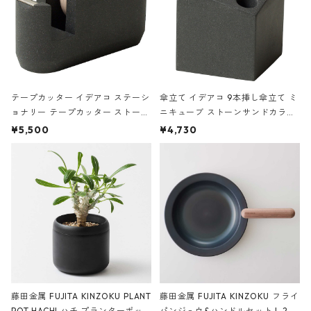
テープカッター イデアコ ステーシ
傘立て イデアコ 9本挿し傘立て ミ
ョナリー テープカッター ストーン
ニキューブ ストーンサンドカラー
サンドカラー 石調 ideaco Station
石調 ideaco Umbrella Stand CUB
¥5,500
¥4,730
ery tape cutter ストーンサンド
E ストーンサンドブラック
ブラック
藤田金属 FUJITA KINZOKU PLANT
藤田金属 FUJITA KINZOKU フライ
POT HACHI ハチ プランターポッ
パンジュウ&ハンドルセット L 24c