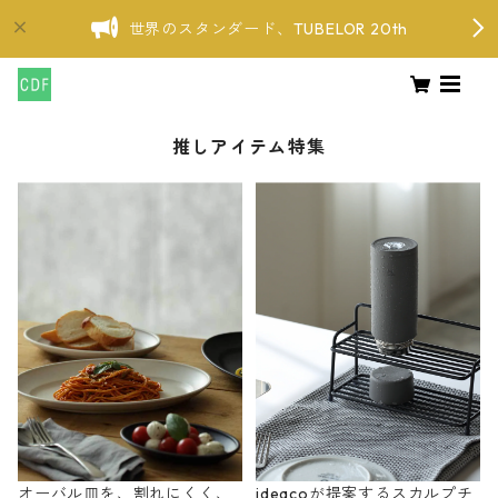
世界のスタンダード、TUBELOR 20th
推しアイテム特集
オーバル皿を、割れにくく、
ideacoが提案するスカルプチ