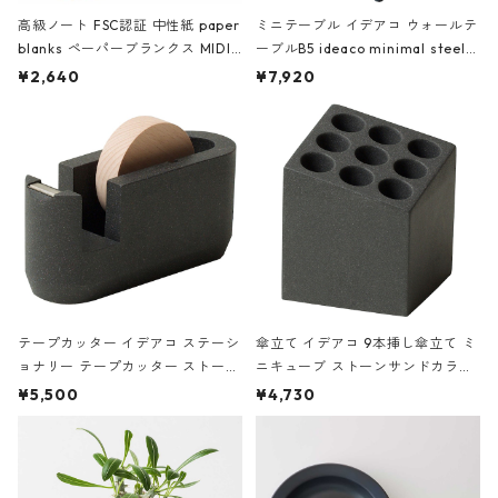
高級ノート FSC認証 中性紙 paper
ミニテーブル イデアコ ウォールテ
blanks ペーパーブランクス MIDI
ーブルB5 ideaco minimal steel f
ハードカバー 罫線 ヴァン・ゴッホ
urniture WALL Table B5 ネイビー
¥2,640
¥7,920
の静物画
テープカッター イデアコ ステーシ
傘立て イデアコ 9本挿し傘立て ミ
ョナリー テープカッター ストーン
ニキューブ ストーンサンドカラー
サンドカラー 石調 ideaco Station
石調 ideaco Umbrella Stand CUB
¥5,500
¥4,730
ery tape cutter ストーンサンド
E ストーンサンドブラック
ブラック