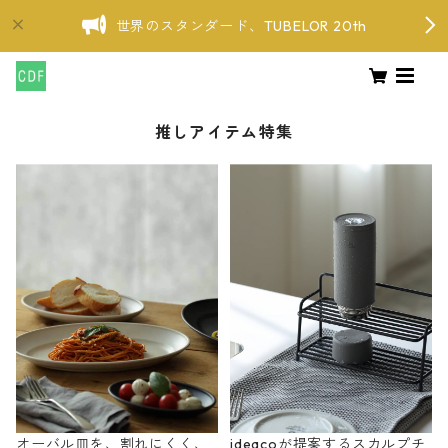
世界のスタンダード、TUBELOR 20th
推しアイテム特集
オーバル皿を、割れにくく、
ideacoが提案するスカルプチ