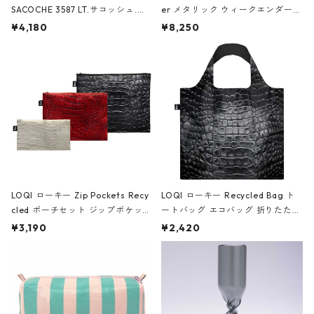
SACOCHE 3587 LT.サコッシュ.ル
er メタリック ウィークエンダー
ミエ-B ショルダーバッグ グロスピ
ボストンバッグ ショルダーバッグ
¥4,180
¥8,250
ンク
JEAN-MICHEL BASQUIAT/Crown
Black ジャン=ミッシェル・バスキ
ア/クラウン ブラック
LOQI ローキー Zip Pockets Recy
LOQI ローキー Recycled Bag ト
cled ポーチセット ジップポケット
ートバッグ エコバッグ 折りたたみ
ファスナーポーチ 撥水加工 トラベ
大きめ 撥水加工 収納ポーチ CRO
¥3,190
¥2,420
ルポーチ 化粧ポーチ 3点セット C
CODILE/Black クロコダイル/ブラ
ROCODILE/Black,Burgundy,Off
ック
White クロコダイル/ブラック、バ
ーガンディー、オフホワイト