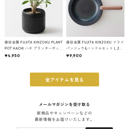
藤田金属 FUJITA KINZOKU PLANT
藤田金属 FUJITA KINZOKU フライ
POT HACHI ハチ プランターポッ
パンジュウ&ハンドルセット L 24c
ト 3号 ブラック
m ガス火・IH対応 鉄フライパン
¥4,950
¥9,900
ウォルナット
全アイテムを見る
メールマガジンを受け取る
新商品やキャンペーンなどの

最新情報をお届けいたします。