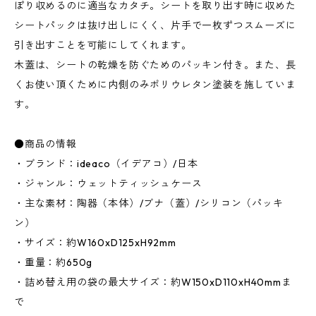
ぽり収めるのに適当なカタチ。シートを取り出す時に収めた
シートパックは抜け出しにくく、片手で一枚ずつスムーズに
引き出すことを可能にしてくれます。
木蓋は、シートの乾燥を防ぐためのパッキン付き。また、長
くお使い頂くために内側のみポリウレタン塗装を施していま
す。
●商品の情報
・ブランド：ideaco（イデアコ）/日本
・ジャンル：ウェットティッシュケース
・主な素材：陶器（本体）/ブナ（蓋）/シリコン（パッキ
ン）
・サイズ：約W160xD125xH92mm
・重量：約650g
・詰め替え用の袋の最大サイズ：約W150xD110xH40mmま
で