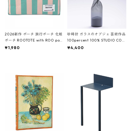
2026新作 ポーチ 旅行ポーチ 化粧
砂時計 ガラスのオブジェ 芸術作品
ポーチ ROOTOTE with ROO pou
100percent 100% STUDIO COH
ch 3532 ルートート WR.ポーチ.ラ
AKU Timeless 100パーセント ス
¥1,980
¥4,400
ミネート-W ピンク・ミント
タジオコハク タイムレス Gray グ
レー