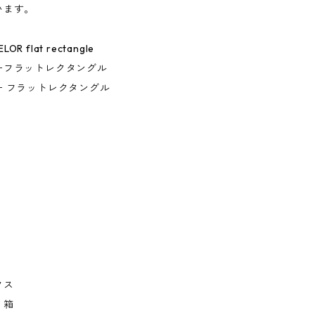
います。
LOR flat rectangle
ーフラットレクタングル
ー フラットレクタングル
クス
ミ箱