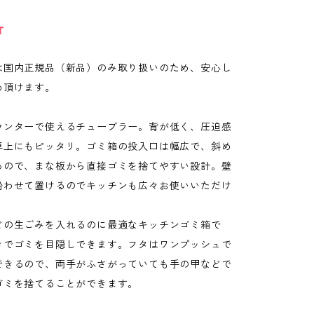
T
は国内正規品（新品）のみ取り扱いのため、安心し
め頂けます。
ウンターで使えるチューブラー。背が低く、圧迫感
卓上にもピッタリ。ゴミ箱の投入口は幅広で、斜め
るので、まな板から直接ゴミを捨てやすい設計。壁
沿わせて置けるのでキッチンも広々お使いいただけ
どの生ごみを入れるのに最適なキッチンゴミ箱で
きでゴミを目隠しできます。フタはワンプッシュで
できるので、両手がふさがっていても手の甲などで
ゴミを捨てることができます。