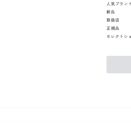
人気ブラン
新品
取扱店
正規品
セレクトシ