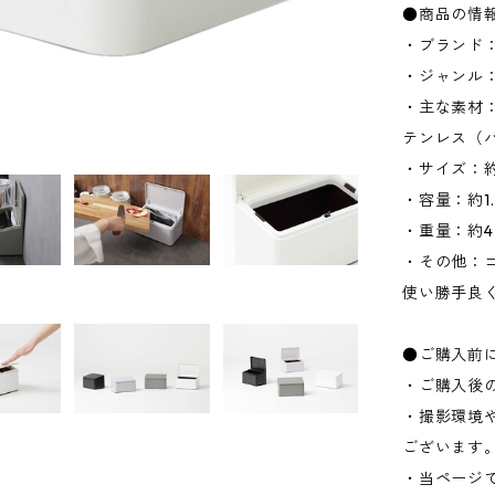
●商品の情
・ブランド：
・ジャンル
・主な素材：
テンレス（
・サイズ：約W
・容量：約1.
・重量：約4
・その他：ゴ
使い勝手良
●ご購入前
・ご購入後
・撮影環境
ございます
・当ページ