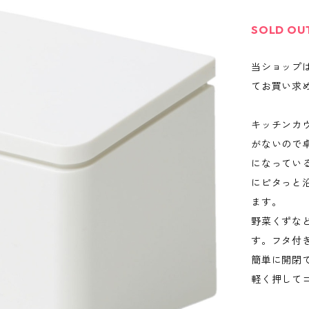
SOLD OU
当ショップ
てお買い求
キッチンカ
がないので
になってい
にピタっと
ます。
野菜くずな
す。フタ付
簡単に開閉
軽く押して