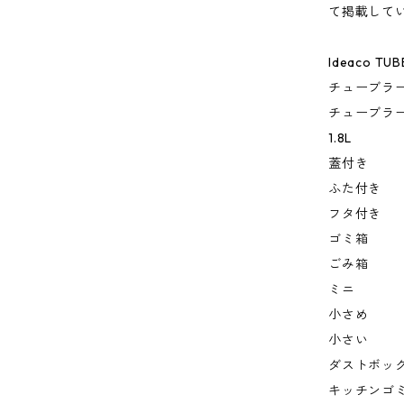
て掲載して
Ideaco TUBE
チューブラ
チューブラ
1.8L
蓋付き
ふた付き
フタ付き
ゴミ箱
ごみ箱
ミニ
小さめ
小さい
ダストボッ
キッチンゴ