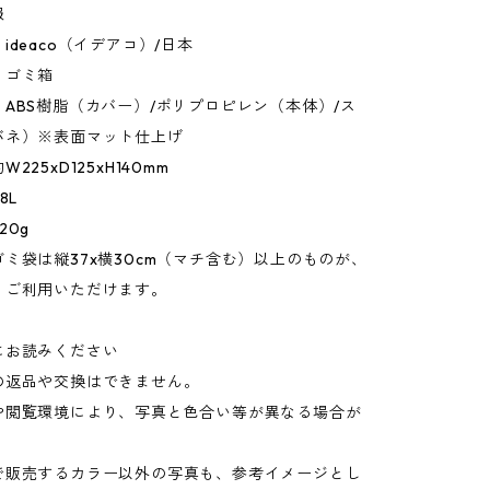
報
ideaco（イデアコ）/日本
：ゴミ箱
ABS樹脂（カバー）/ポリプロピレン（本体）/ス
バネ）※表面マット仕上げ
225xD125xH140mm
8L
20g
ミ袋は縦37x横30cm（マチ含む）以上のものが、
くご利用いただけます。
にお読みください
の返品や交換はできません。
や閲覧環境により、写真と色合い等が異なる場合が
。
で販売するカラー以外の写真も、参考イメージとし