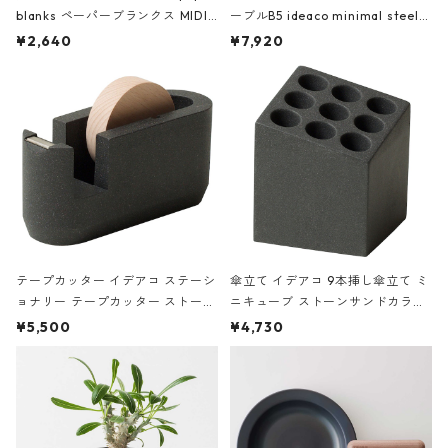
blanks ペーパーブランクス MIDI
ーブルB5 ideaco minimal steel f
ハードカバー 罫線 ヴァン・ゴッホ
urniture WALL Table B5 ネイビー
¥2,640
¥7,920
の静物画
テープカッター イデアコ ステーシ
傘立て イデアコ 9本挿し傘立て ミ
ョナリー テープカッター ストーン
ニキューブ ストーンサンドカラー
サンドカラー 石調 ideaco Station
石調 ideaco Umbrella Stand CUB
¥5,500
¥4,730
ery tape cutter ストーンサンド
E ストーンサンドブラック
ブラック