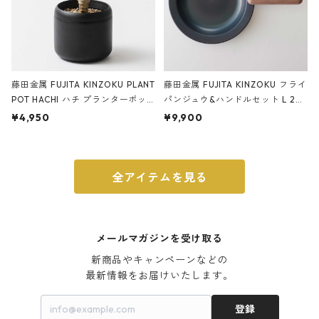
藤田金属 FUJITA KINZOKU PLANT
藤田金属 FUJITA KINZOKU フライ
POT HACHI ハチ プランターポッ
パンジュウ&ハンドルセット L 24c
ト 3号 ブラック
m ガス火・IH対応 鉄フライパン
¥4,950
¥9,900
ウォルナット
全アイテムを見る
メールマガジンを受け取る
新商品やキャンペーンなどの

最新情報をお届けいたします。
登録