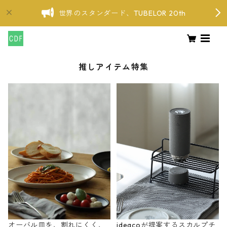
世界のスタンダード、TUBELOR 20th
推しアイテム特集
オーバル皿を、割れにくく、
ideacoが提案するスカルプチ