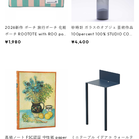
2026新作 ポーチ 旅行ポーチ 化粧
砂時計 ガラスのオブジェ 芸術作品
ポーチ ROOTOTE with ROO pou
100percent 100% STUDIO COH
ch 3532 ルートート WR.ポーチ.ラ
AKU Timeless 100パーセント ス
¥1,980
¥4,400
ミネート-W ピンク・ミント
タジオコハク タイムレス Gray グ
レー
高級ノート FSC認証 中性紙 paper
ミニテーブル イデアコ ウォールテ