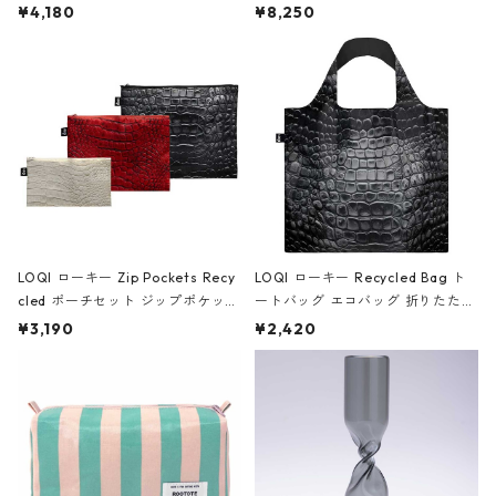
ミエ-B ショルダーバッグ グロスピ
ボストンバッグ ショルダーバッグ
¥4,180
¥8,250
ンク
JEAN-MICHEL BASQUIAT/Crown
Black ジャン=ミッシェル・バスキ
ア/クラウン ブラック
LOQI ローキー Zip Pockets Recy
LOQI ローキー Recycled Bag ト
cled ポーチセット ジップポケット
ートバッグ エコバッグ 折りたたみ
ファスナーポーチ 撥水加工 トラベ
大きめ 撥水加工 収納ポーチ CRO
¥3,190
¥2,420
ルポーチ 化粧ポーチ 3点セット C
CODILE/Black クロコダイル/ブラ
ROCODILE/Black,Burgundy,Off
ック
White クロコダイル/ブラック、バ
ーガンディー、オフホワイト