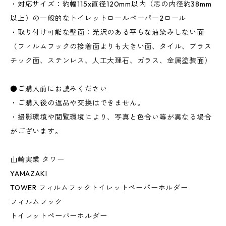
・対応サイズ：約幅115x直径120mm以内（芯の内径約38mm
以上）の一般的なトイレットロールペーパー2ロール
・取り付け可能な壁面：光沢のある平らな油染みしない面
（フィルムフックの接着面よりも大きい面、タイル、プラス
チック面、ステンレス、人工大理石、ガラス、金属塗装面）
●ご購入前にお読みください
・ご購入後の返品や交換はできません。
・撮影環境や閲覧環境により、写真と色合い等が異なる場合
がございます。
山崎実業 タワー
YAMAZAKI
TOWER フィルムフックトイレットペーパーホルダー
フィルムフック
トイレットペーパーホルダー