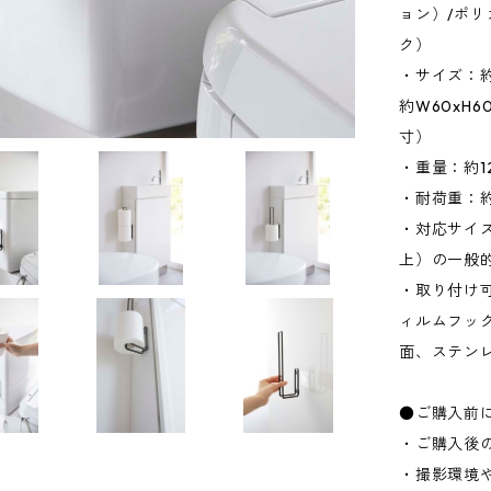
ョン）/ポリ
ク）
・サイズ：約
約W60xH
寸）
・重量：約1
・耐荷重：約
・対応サイズ
上）の一般
・取り付け
ィルムフッ
面、ステン
●ご購入前
・ご購入後
・撮影環境