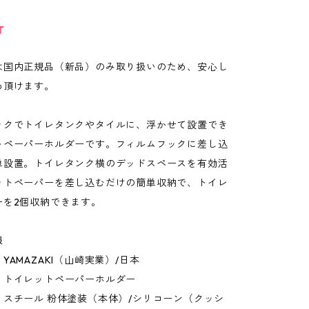
T
は国内正規品（新品）のみ取り扱いのため、安心し
め頂けます。
ックでトイレタンクやタイルに、浮かせて設置でき
トペーパーホルダーです。フィルムフックに差し込
単設置。トイレタンク横のデッドスペースを有効活
ットペーパーを差し込むだけの簡単収納で、トイレ
ーを2個収納できます。
報
YAMAZAKI（山崎実業）/日本
：トイレットペーパーホルダー
：スチール 粉体塗装（本体）/シリコーン（クッシ