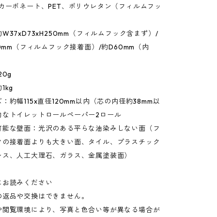
カーボネート、PET、ポリウレタン（フィルムフッ
W37xD73xH250mm（フィルムフック含まず）/
60mm（フィルムフック接着面）/約D60mm（内
20g
1kg
：約幅115x直径120mm以内（芯の内径約38mm以
的なトイレットロールペーパー2ロール
可能な壁面：光沢のある平らな油染みしない面（フ
クの接着面よりも大きい面、タイル、プラスチック
レス、人工大理石、ガラス、金属塗装面）
にお読みください
の返品や交換はできません。
や閲覧環境により、写真と色合い等が異なる場合が