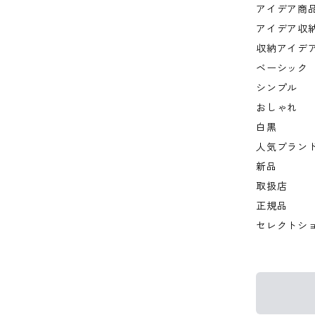
アイデア商
アイデア収
収納アイデ
ベーシック
シンプル
おしゃれ
白黒
人気ブラン
新品
取扱店
正規品
セレクトシ