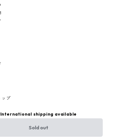
品
納
ア
ド
ョップ
International shipping available
Sold out