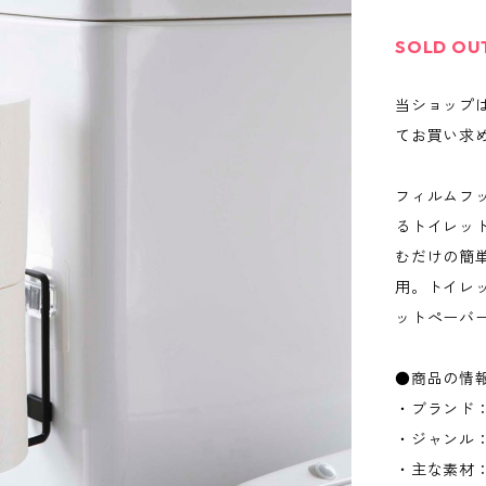
SOLD OU
当ショップ
てお買い求
フィルムフ
るトイレッ
むだけの簡
用。トイレ
ットぺーバ
●商品の情
・ブランド：
・ジャンル
・主な素材