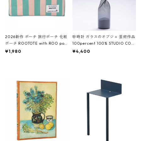
2026新作 ポーチ 旅行ポーチ 化粧
砂時計 ガラスのオブジェ 芸術作品
ポーチ ROOTOTE with ROO pou
100percent 100% STUDIO COH
ch 3532 ルートート WR.ポーチ.ラ
AKU Timeless 100パーセント ス
¥1,980
¥4,400
ミネート-W ピンク・ミント
タジオコハク タイムレス Gray グ
レー