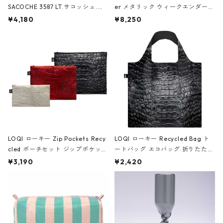
SACOCHE 3587 LT.サコッシュ.ル
er メタリック ウィークエンダー
ミエ-B ショルダーバッグ グロスピ
ボストンバッグ ショルダーバッグ
¥4,180
¥8,250
ンク
JEAN-MICHEL BASQUIAT/Crown
Black ジャン=ミッシェル・バスキ
ア/クラウン ブラック
LOQI ローキー Zip Pockets Recy
LOQI ローキー Recycled Bag ト
cled ポーチセット ジップポケット
ートバッグ エコバッグ 折りたたみ
ファスナーポーチ 撥水加工 トラベ
大きめ 撥水加工 収納ポーチ CRO
¥3,190
¥2,420
ルポーチ 化粧ポーチ 3点セット C
CODILE/Black クロコダイル/ブラ
ROCODILE/Black,Burgundy,Off
ック
White クロコダイル/ブラック、バ
ーガンディー、オフホワイト