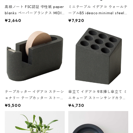
高級ノート FSC認証 中性紙 paper
ミニテーブル イデアコ ウォールテ
blanks ペーパーブランクス MIDI
ーブルB5 ideaco minimal steel f
ハードカバー 罫線 ヴァン・ゴッホ
urniture WALL Table B5 ネイビー
¥2,640
¥7,920
の静物画
テープカッター イデアコ ステーシ
傘立て イデアコ 9本挿し傘立て ミ
ョナリー テープカッター ストーン
ニキューブ ストーンサンドカラー
サンドカラー 石調 ideaco Station
石調 ideaco Umbrella Stand CUB
¥5,500
¥4,730
ery tape cutter ストーンサンド
E ストーンサンドブラック
ブラック