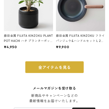
藤田金属 FUJITA KINZOKU PLANT
藤田金属 FUJITA KINZOKU フライ
POT HACHI ハチ プランターポッ
パンジュウ&ハンドルセット L 24c
ト 3号 ブラック
m ガス火・IH対応 鉄フライパン
¥4,950
¥9,900
ウォルナット
全アイテムを見る
メールマガジンを受け取る
新商品やキャンペーンなどの

最新情報をお届けいたします。