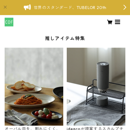
世界のスタンダード、TUBELOR 20th
推しアイテム特集
オーバル皿を、割れにくく、
ideacoが提案するスカルプチ