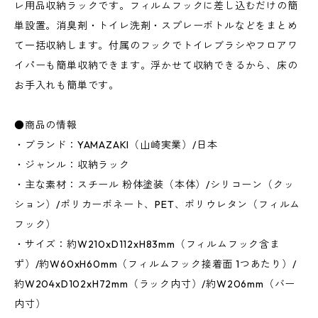
レ用品収納ラックです。フィルムフックに差し込むだけの簡
単設置。消臭剤・トイレ洗剤・スプレーボトルなどをまとめ
て一括収納します。付属のフックでトイレブラシやフロアワ
イパーも簡単収納できます。浮かせて収納できるから、床の
お手入れも簡単です。
●商品の情報
・ブランド：YAMAZAKI（山崎実業）/日本
・ジャンル：収納ラック
・主な素材：スチール 粉体塗装（本体）/シリコーン（クッ
ション）/ポリカーボネート、PET、ポリウレタン（フィルム
フック）
・サイズ：約W210xD112xH83mm（フィルムフック含ま
ず）/約W60xH60mm（フィルムフック接着面 1つあたり）/
約W204xD102xH72mm（ラック内寸）/約W206mm（バー
内寸）