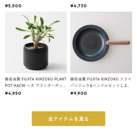
サンドカラー 石調 ideaco Station
石調 ideaco Umbrella Stand CUB
¥5,500
¥4,730
ery tape cutter ストーンサンド
E ストーンサンドブラック
ブラック
藤田金属 FUJITA KINZOKU PLANT
藤田金属 FUJITA KINZOKU フライ
POT HACHI ハチ プランターポッ
パンジュウ&ハンドルセット L 24c
ト 3号 ブラック
m ガス火・IH対応 鉄フライパン
¥4,950
¥9,900
ウォルナット
全アイテムを見る