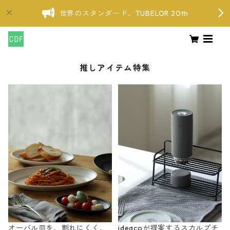
世界のスタンダード、TUBELOR 20th
推しアイテム特集
オーバル皿を、割れにくく、
ideacoが提案するスカルプチ