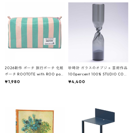
ルポーチ 化粧ポーチ 3点セット C
CODILE/Black クロコダイル/ブラ
ROCODILE/Black,Burgundy,Off
ック
White クロコダイル/ブラック、バ
ーガンディー、オフホワイト
2026新作 ポーチ 旅行ポーチ 化粧
砂時計 ガラスのオブジェ 芸術作品
ポーチ ROOTOTE with ROO pou
100percent 100% STUDIO COH
ch 3532 ルートート WR.ポーチ.ラ
AKU Timeless 100パーセント ス
¥1,980
¥4,400
ミネート-W ピンク・ミント
タジオコハク タイムレス Gray グ
レー