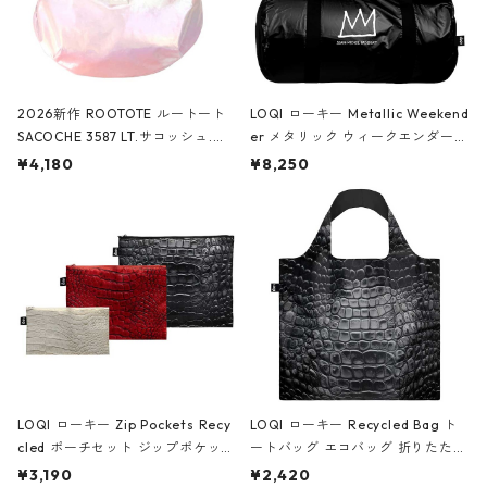
2026新作 ROOTOTE ルートート
LOQI ローキー Metallic Weekend
SACOCHE 3587 LT.サコッシュ.ル
er メタリック ウィークエンダー
ミエ-B ショルダーバッグ グロスピ
ボストンバッグ ショルダーバッグ
¥4,180
¥8,250
ンク
JEAN-MICHEL BASQUIAT/Crown
Black ジャン=ミッシェル・バスキ
ア/クラウン ブラック
LOQI ローキー Zip Pockets Recy
LOQI ローキー Recycled Bag ト
cled ポーチセット ジップポケット
ートバッグ エコバッグ 折りたたみ
ファスナーポーチ 撥水加工 トラベ
大きめ 撥水加工 収納ポーチ CRO
¥3,190
¥2,420