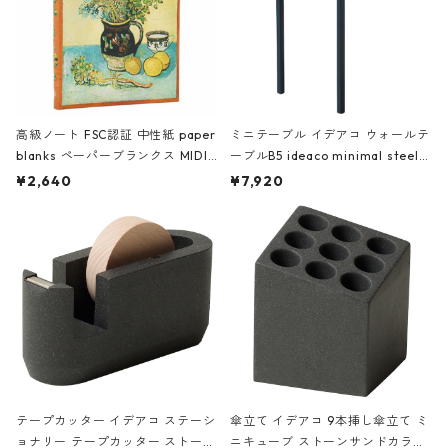
高級ノート FSC認証 中性紙 paper
ミニテーブル イデアコ ウォールテ
blanks ペーパーブランクス MIDI
ーブルB5 ideaco minimal steel f
ハードカバー 罫線 ヴァン・ゴッホ
urniture WALL Table B5 ネイビー
¥2,640
¥7,920
の静物画
テープカッター イデアコ ステーシ
傘立て イデアコ 9本挿し傘立て ミ
ョナリー テープカッター ストーン
ニキューブ ストーンサンドカラー