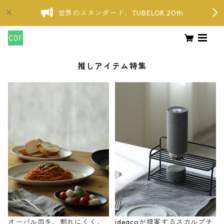
世界のスタンダード、TUBELOR 20th
推しアイテム特集
オーバル皿を、割れにくく、
ideacoが提案するスカルプチ