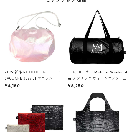
ピックアップ商品
2026新作 ROOTOTE ルートート
LOQI ローキー Metallic Weekend
SACOCHE 3587 LT.サコッシュ.ル
er メタリック ウィークエンダー
ミエ-B ショルダーバッグ グロスピ
ボストンバッグ ショルダーバッグ
¥4,180
¥8,250
ンク
JEAN-MICHEL BASQUIAT/Crown
Black ジャン=ミッシェル・バスキ
ア/クラウン ブラック