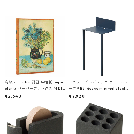
レー
高級ノート FSC認証 中性紙 paper
ミニテーブル イデアコ ウォールテ
blanks ペーパーブランクス MIDI
ーブルB5 ideaco minimal steel f
ハードカバー 罫線 ヴァン・ゴッホ
urniture WALL Table B5 ネイビー
¥2,640
¥7,920
の静物画