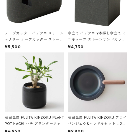
テープカッター イデアコ ステーシ
傘立て イデアコ 9本挿し傘立て ミ
ョナリー テープカッター ストーン
ニキューブ ストーンサンドカラー
サンドカラー 石調 ideaco Station
石調 ideaco Umbrella Stand CUB
¥5,500
¥4,730
ery tape cutter ストーンサンド
E ストーンサンドブラック
ブラック
藤田金属 FUJITA KINZOKU PLANT
藤田金属 FUJITA KINZOKU フライ
POT HACHI ハチ プランターポッ
パンジュウ&ハンドルセット L 24c
ト 3号 ブラック
m ガス火・IH対応 鉄フライパン
¥4,950
¥9,900