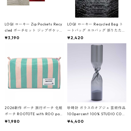
LOQI ローキー Zip Pockets Recy
LOQI ローキー Recycled Bag ト
cled ポーチセット ジップポケット
ートバッグ エコバッグ 折りたたみ
ファスナーポーチ 撥水加工 トラベ
大きめ 撥水加工 収納ポーチ CRO
¥3,190
¥2,420
ルポーチ 化粧ポーチ 3点セット C
CODILE/Black クロコダイル/ブラ
ROCODILE/Black,Burgundy,Off
ック
White クロコダイル/ブラック、バ
ーガンディー、オフホワイト
2026新作 ポーチ 旅行ポーチ 化粧
砂時計 ガラスのオブジェ 芸術作品
ポーチ ROOTOTE with ROO pou
100percent 100% STUDIO COH
ch 3532 ルートート WR.ポーチ.ラ
AKU Timeless 100パーセント ス
¥1,980
¥4,400
ミネート-W ピンク・ミント
タジオコハク タイムレス Gray グ