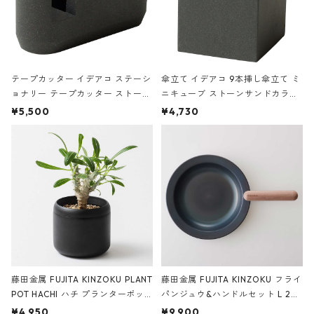
テープカッター イデアコ ステーシ
傘立て イデアコ 9本挿し傘立て ミ
ョナリー テープカッター ストーン
ニキューブ ストーンサンドカラー
サンドカラー 石調 ideaco Station
石調 ideaco Umbrella Stand CUB
¥5,500
¥4,730
ery tape cutter ストーンサンド
E ストーンサンドブラック
ブラック
藤田金属 FUJITA KINZOKU PLANT
藤田金属 FUJITA KINZOKU フライ
POT HACHI ハチ プランターポッ
パンジュウ&ハンドルセット L 24c
ト 3号 ブラック
m ガス火・IH対応 鉄フライパン
¥4,950
¥9,900