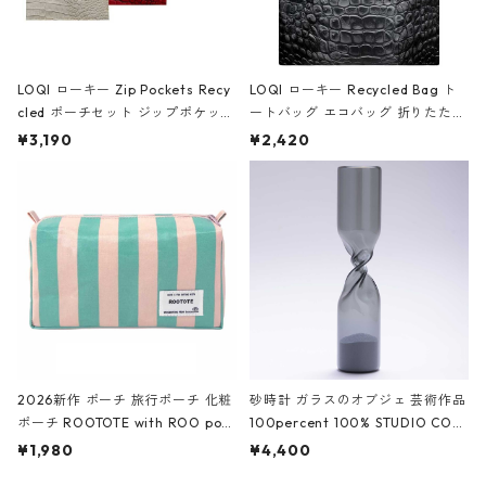
LOQI ローキー Zip Pockets Recy
LOQI ローキー Recycled Bag ト
cled ポーチセット ジップポケット
ートバッグ エコバッグ 折りたたみ
ファスナーポーチ 撥水加工 トラベ
大きめ 撥水加工 収納ポーチ CRO
¥3,190
¥2,420
ルポーチ 化粧ポーチ 3点セット C
CODILE/Black クロコダイル/ブラ
ROCODILE/Black,Burgundy,Off
ック
White クロコダイル/ブラック、バ
ーガンディー、オフホワイト
2026新作 ポーチ 旅行ポーチ 化粧
砂時計 ガラスのオブジェ 芸術作品
ポーチ ROOTOTE with ROO pou
100percent 100% STUDIO COH
ch 3532 ルートート WR.ポーチ.ラ
AKU Timeless 100パーセント ス
¥1,980
¥4,400
ミネート-W ピンク・ミント
タジオコハク タイムレス Gray グ