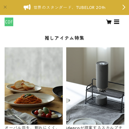
世界のスタンダード、TUBELOR 20th
推しアイテム特集
オーバル皿を、割れにくく、
ideacoが提案するスカルプチ