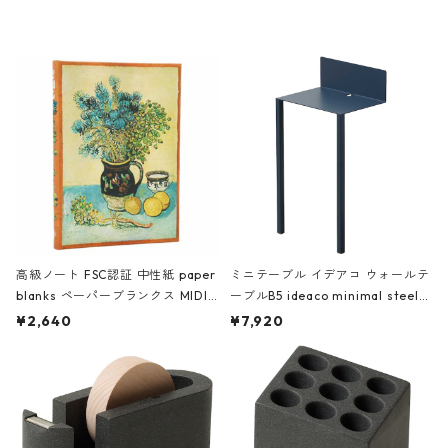
レー
高級ノート FSC認証 中性紙 paper
ミニテーブル イデアコ ウォールテ
blanks ペーパーブランクス MIDI
ーブルB5 ideaco minimal steel f
ハードカバー 罫線 ヴァン・ゴッホ
urniture WALL Table B5 ネイビー
¥2,640
¥7,920
の静物画