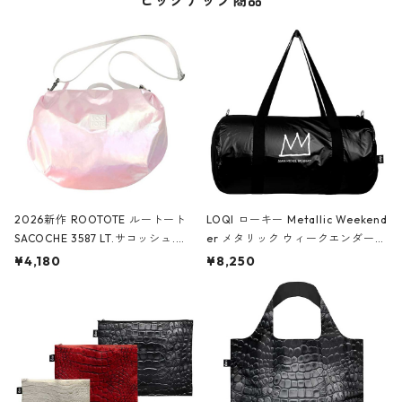
ピックアップ商品
2026新作 ROOTOTE ルートート
LOQI ローキー Metallic Weekend
SACOCHE 3587 LT.サコッシュ.ル
er メタリック ウィークエンダー
ミエ-B ショルダーバッグ グロスピ
ボストンバッグ ショルダーバッグ
¥4,180
¥8,250
ンク
JEAN-MICHEL BASQUIAT/Crown
Black ジャン=ミッシェル・バスキ
ア/クラウン ブラック