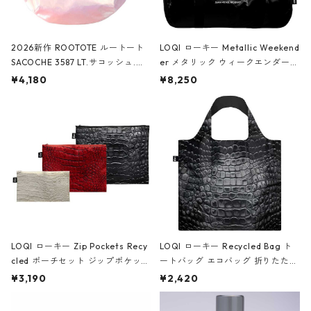
2026新作 ROOTOTE ルートート
LOQI ローキー Metallic Weekend
SACOCHE 3587 LT.サコッシュ.ル
er メタリック ウィークエンダー
ミエ-B ショルダーバッグ グロスピ
ボストンバッグ ショルダーバッグ
¥4,180
¥8,250
ンク
JEAN-MICHEL BASQUIAT/Crown
Black ジャン=ミッシェル・バスキ
ア/クラウン ブラック
LOQI ローキー Zip Pockets Recy
LOQI ローキー Recycled Bag ト
cled ポーチセット ジップポケット
ートバッグ エコバッグ 折りたたみ
ファスナーポーチ 撥水加工 トラベ
大きめ 撥水加工 収納ポーチ CRO
¥3,190
¥2,420
ルポーチ 化粧ポーチ 3点セット C
CODILE/Black クロコダイル/ブラ
ROCODILE/Black,Burgundy,Off
ック