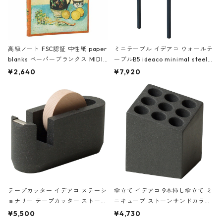
高級ノート FSC認証 中性紙 paper
ミニテーブル イデアコ ウォールテ
blanks ペーパーブランクス MIDI
ーブルB5 ideaco minimal steel f
ハードカバー 罫線 ヴァン・ゴッホ
urniture WALL Table B5 ネイビー
¥2,640
¥7,920
の静物画
テープカッター イデアコ ステーシ
傘立て イデアコ 9本挿し傘立て ミ
ョナリー テープカッター ストーン
ニキューブ ストーンサンドカラー
サンドカラー 石調 ideaco Station
石調 ideaco Umbrella Stand CUB
¥5,500
¥4,730
ery tape cutter ストーンサンド
E ストーンサンドブラック