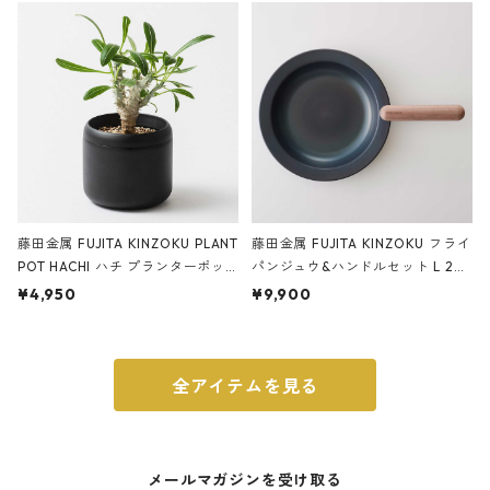
ブラック
藤田金属 FUJITA KINZOKU PLANT
藤田金属 FUJITA KINZOKU フライ
POT HACHI ハチ プランターポッ
パンジュウ&ハンドルセット L 24c
ト 3号 ブラック
m ガス火・IH対応 鉄フライパン
¥4,950
¥9,900
ウォルナット
全アイテムを見る
メールマガジンを受け取る