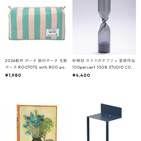
White クロコダイル/ブラック、バ
ーガンディー、オフホワイト
2026新作 ポーチ 旅行ポーチ 化粧
砂時計 ガラスのオブジェ 芸術作品
ポーチ ROOTOTE with ROO pou
100percent 100% STUDIO COH
ch 3532 ルートート WR.ポーチ.ラ
AKU Timeless 100パーセント ス
¥1,980
¥4,400
ミネート-W ピンク・ミント
タジオコハク タイムレス Gray グ
レー