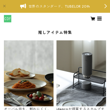
世界のスタンダード、TUBELOR 20th
推しアイテム特集
オーバル皿を、割れにくく、
ideacoが提案するスカルプチ