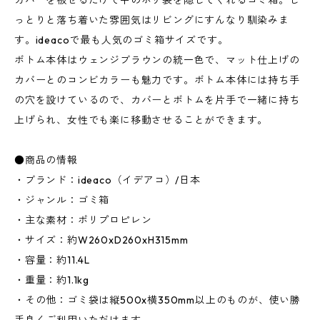
カバーを被せるだけで中のポリ袋を隠してくれるゴミ箱。し
っとりと落ち着いた雰囲気はリビングにすんなり馴染みま
す。ideacoで最も人気のゴミ箱サイズです。
ボトム本体はウェンジブラウンの統一色で、マット仕上げの
カバーとのコンビカラーも魅力です。ボトム本体には持ち手
の穴を設けているので、カバーとボトムを片手で一緒に持ち
上げられ、女性でも楽に移動させることができます。
●商品の情報
・ブランド：ideaco（イデアコ）/日本
・ジャンル：ゴミ箱
・主な素材：ポリプロピレン
・サイズ：約W260xD260xH315mm
・容量：約11.4L
・重量：約1.1kg
・その他：ゴミ袋は縦500x横350mm以上のものが、使い勝