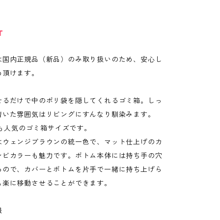
T
は国内正規品（新品）のみ取り扱いのため、安心し
め頂けます。
せるだけで中のポリ袋を隠してくれるゴミ箱。しっ
着いた雰囲気はリビングにすんなり馴染みます。
で最も人気のゴミ箱サイズです。
はウェンジブラウンの統一色で、マット仕上げのカ
ンビカラーも魅力です。ボトム本体には持ち手の穴
るので、カバーとボトムを片手で一緒に持ち上げら
も楽に移動させることができます。
報