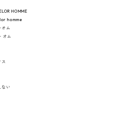
BELOR HOMME
elor homme
ーオム
 オム
クス
えない