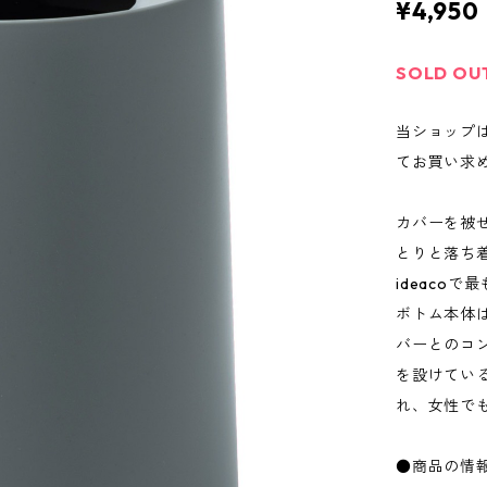
¥4,950
SOLD OU
当ショップ
てお買い求
カバーを被
とりと落ち
ideaco
ボトム本体
バーとのコ
を設けてい
れ、女性で
●商品の情