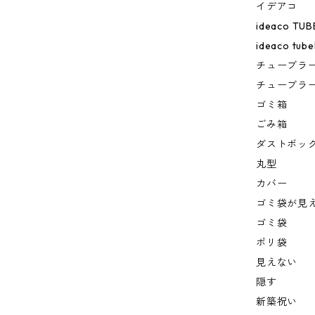
イデアコ
ideaco TU
ideaco tub
チューブラ
チューブラー
ゴミ箱
ごみ箱
ダストボッ
丸型
カバー
ゴミ袋が見
ゴミ袋
ポリ袋
見えない
隠す
新築祝い