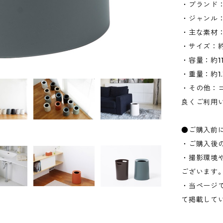
・ブランド：
・ジャンル
・主な素材
・サイズ：約W
・容量：約11
・重量：約1.1
・その他：ゴ
良くご利用
●ご購入前
・ご購入後
・撮影環境
ございます
・当ページ
て掲載して