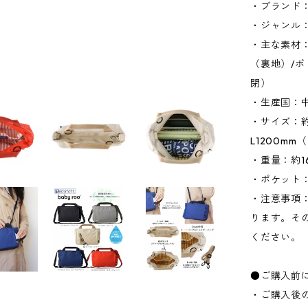
・ブランド：
・ジャンル
・主な素材
（裏地）/
閉）
・生産国：
・サイズ：約W
L1200m
・重量：約1
・ポケット：
・注意事項
ります。そ
ください。
●ご購入前
・ご購入後