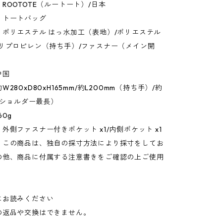
ROOTOTE（ルートート）/日本
：トートバッグ
：ポリエステル はっ水加工（表地）/ポリエステル
ポリプロピレン（持ち手）/ファスナー（メイン開
中国
280xD80xH165mm/約L200mm（持ち手）/約
m（ショルダー最長）
60g
外側ファスナー付きポケット x1/内側ポケット x1
：この商品は、独自の採寸方法により採寸をしてお
の他、商品に付属する注意書きをご確認の上ご使用
にお読みください
の返品や交換はできません。