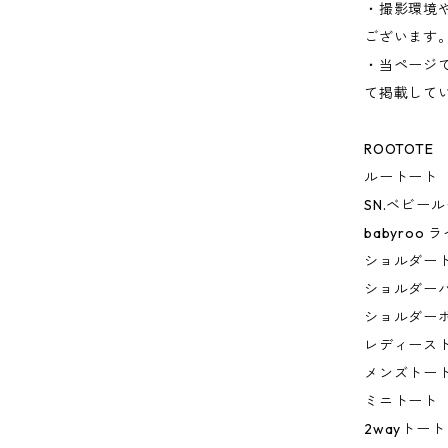
・撮影環境
ございます
・当ページ
て掲載して
ROOTOTE
ルートート
SN.ベビー
babyroo
ショルダー
ショルダー
ショルダー
レディース
メンズトー
ミニトート
2wayトート