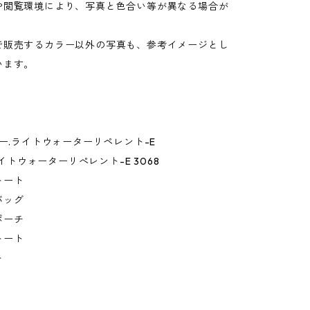
や閲覧環境により、写真と色合い等が異なる場合が
。
で販売するカラー以外の写真も、参考イメージとし
います。
ルー.ライトウォーターリペレント-E
 ライトウォーターリぺレント-E 3068
トート
バッグ
ポーチ
トート
ト