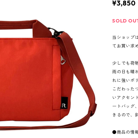
¥3,850
SOLD OU
当ショップ
てお買い求
少しでも荷
雨の日も晴
れに強いポ
こだわった
いアクセン
ートバッグ
きるので、
●商品の情