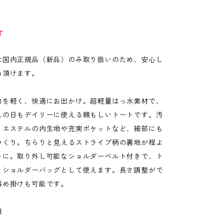
T
は国内正規品（新品）のみ取り扱いのため、安心し
め頂けます。
物を軽く、快適にお出かけ。超軽量はっ水素材で、
れの日もデイリーに使える頼もしいトートです。汚
リエステルの内生地や充実ポケットなど、細部にも
つくり。ちらりと見えるストライプ柄の裏地が程よ
トに。取り外し可能なショルダーベルト付きで、ト
、ショルダーバッグとして使えます。長さ調整がで
斜め掛けも可能です。
報