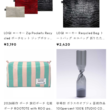
LOQI ローキー Zip Pockets Recy
LOQI ローキー Recycled Bag ト
cled ポーチセット ジップポケット
ートバッグ エコバッグ 折りたたみ
ファスナーポーチ 撥水加工 トラベ
大きめ 撥水加工 収納ポーチ CRO
¥3,190
¥2,420
ルポーチ 化粧ポーチ 3点セット C
CODILE/Black クロコダイル/ブラ
ROCODILE/Black,Burgundy,Off
ック
White クロコダイル/ブラック、バ
ーガンディー、オフホワイト
2026新作 ポーチ 旅行ポーチ 化粧
砂時計 ガラスのオブジェ 芸術作品
ポーチ ROOTOTE with ROO pou
100percent 100% STUDIO COH