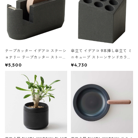
テープカッター イデアコ ステーシ
傘立て イデアコ 9本挿し傘立て ミ
ョナリー テープカッター ストーン
ニキューブ ストーンサンドカラー
サンドカラー 石調 ideaco Station
石調 ideaco Umbrella Stand CUB
¥5,500
¥4,730
ery tape cutter ストーンサンド
E ストーンサンドブラック
ブラック