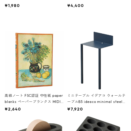
ch 3532 ルートート WR.ポーチ.ラ
AKU Timeless 100パーセント ス
¥1,980
¥4,400
ミネート-W ピンク・ミント
タジオコハク タイムレス Gray グ
レー
高級ノート FSC認証 中性紙 paper
ミニテーブル イデアコ ウォールテ
blanks ペーパーブランクス MIDI
ーブルB5 ideaco minimal steel f
ハードカバー 罫線 ヴァン・ゴッホ
urniture WALL Table B5 ネイビー
¥2,640
¥7,920
の静物画