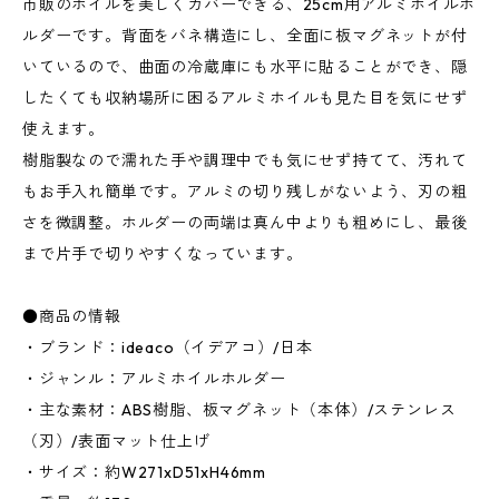
市販のホイルを美しくカバーできる、25cm用アルミホイルホ
ルダーです。背面をバネ構造にし、全面に板マグネットが付
いているので、曲面の冷蔵庫にも水平に貼ることができ、隠
したくても収納場所に困るアルミホイルも見た目を気にせず
使えます。
樹脂製なので濡れた手や調理中でも気にせず持てて、汚れて
もお手入れ簡単です。アルミの切り残しがないよう、刃の粗
さを微調整。ホルダーの両端は真ん中よりも粗めにし、最後
まで片手で切りやすくなっています。
●商品の情報
・ブランド：ideaco（イデアコ）/日本
・ジャンル：アルミホイルホルダー
・主な素材：ABS樹脂、板マグネット（本体）/ステンレス
（刃）/表面マット仕上げ
・サイズ：約W271xD51xH46mm