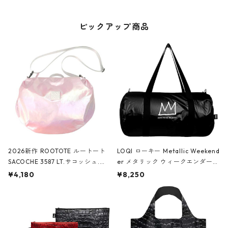
ピックアップ商品
2026新作 ROOTOTE ルートート
LOQI ローキー Metallic Weekend
SACOCHE 3587 LT.サコッシュ.ル
er メタリック ウィークエンダー
ミエ-B ショルダーバッグ グロスピ
ボストンバッグ ショルダーバッグ
¥4,180
¥8,250
ンク
JEAN-MICHEL BASQUIAT/Crown
Black ジャン=ミッシェル・バスキ
ア/クラウン ブラック