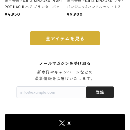
藤田金属 FUJITA KINZOKU PLANT
藤田金属 FUJITA KINZOKU フライ
POT HACHI ハチ プランターポッ
パンジュウ&ハンドルセット L 24c
ト 3号 ブラック
m ガス火・IH対応 鉄フライパン
¥4,950
¥9,900
ウォルナット
全アイテムを見る
メールマガジンを受け取る
新商品やキャンペーンなどの

最新情報をお届けいたします。
登録
X