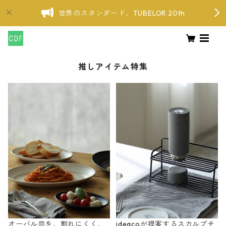
世界のスタンダード、TUBELOR 20th
推しアイテム特集
オーバル皿を、割れにくく、
ideacoが提案するスカルプチ