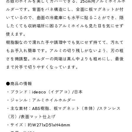
市販のホイルを美しくカバーできる、25cm用アルミホイルホ
ルダーです。背面をバネ構造にし、全面に板マグネットが付
いているので、曲面の冷蔵庫にも水平に貼ることができ、隠
したくても収納場所に困るアルミホイルも見た目を気にせず
使えます。
樹脂製なので濡れた手や調理中でも気にせず持てて、汚れて
もお手入れ簡単です。アルミの切り残しがないよう、刃の粗
さを微調整。ホルダーの両端は真ん中よりも粗めにし、最後
まで片手で切りやすくなっています。
●商品の情報
・ブランド：ideaco（イデアコ）/日本
・ジャンル：アルミホイルホルダー
・主な素材：ABS樹脂、板マグネット（本体）/ステンレス
（刃）/表面マット仕上げ
・サイズ：約W271xD51xH46mm