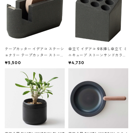
テープカッター イデアコ ステーシ
傘立て イデアコ 9本挿し傘立て ミ
ョナリー テープカッター ストーン
ニキューブ ストーンサンドカラー
サンドカラー 石調 ideaco Station
石調 ideaco Umbrella Stand CUB
¥5,500
¥4,730
ery tape cutter ストーンサンド
E ストーンサンドブラック
ブラック