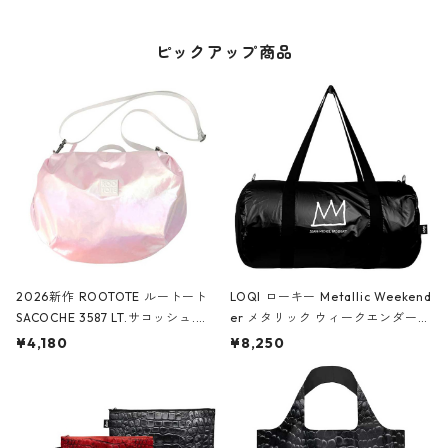
ピックアップ商品
2026新作 ROOTOTE ルートート
LOQI ローキー Metallic Weekend
SACOCHE 3587 LT.サコッシュ.ル
er メタリック ウィークエンダー
ミエ-B ショルダーバッグ グロスピ
ボストンバッグ ショルダーバッグ
¥4,180
¥8,250
ンク
JEAN-MICHEL BASQUIAT/Crown
Black ジャン=ミッシェル・バスキ
ア/クラウン ブラック