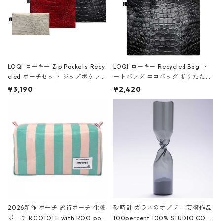
LOQI ローキー Zip Pockets Recy
LOQI ローキー Recycled Bag ト
cled ポーチセット ジップポケット
ートバッグ エコバッグ 折りたたみ
ファスナーポーチ 撥水加工 トラベ
大きめ 撥水加工 収納ポーチ CRO
¥3,190
¥2,420
ルポーチ 化粧ポーチ 3点セット C
CODILE/Black クロコダイル/ブラ
ROCODILE/Black,Burgundy,Off
ック
White クロコダイル/ブラック、バ
ーガンディー、オフホワイト
2026新作 ポーチ 旅行ポーチ 化粧
砂時計 ガラスのオブジェ 芸術作品
ポーチ ROOTOTE with ROO pou
100percent 100% STUDIO COH