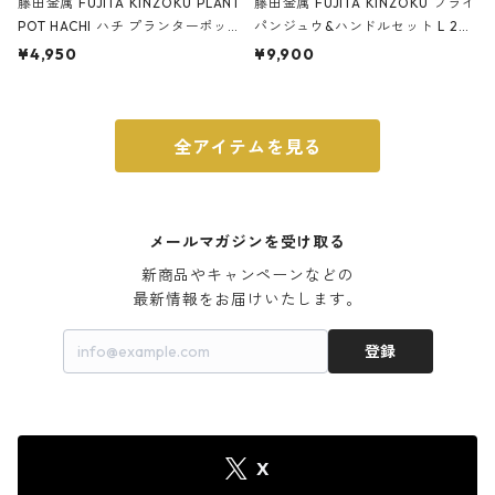
藤田金属 FUJITA KINZOKU PLANT
藤田金属 FUJITA KINZOKU フライ
POT HACHI ハチ プランターポッ
パンジュウ&ハンドルセット L 24c
ト 3号 ブラック
m ガス火・IH対応 鉄フライパン
¥4,950
¥9,900
ウォルナット
全アイテムを見る
メールマガジンを受け取る
新商品やキャンペーンなどの

最新情報をお届けいたします。
登録
X