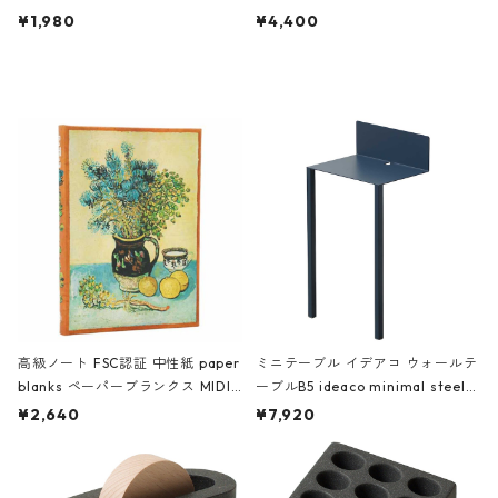
ch 3532 ルートート WR.ポーチ.ラ
AKU Timeless 100パーセント ス
¥1,980
¥4,400
ミネート-W ピンク・ミント
タジオコハク タイムレス Gray グ
レー
高級ノート FSC認証 中性紙 paper
ミニテーブル イデアコ ウォールテ
blanks ペーパーブランクス MIDI
ーブルB5 ideaco minimal steel f
ハードカバー 罫線 ヴァン・ゴッホ
urniture WALL Table B5 ネイビー
¥2,640
¥7,920
の静物画