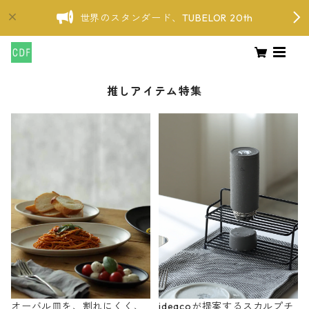
世界のスタンダード、TUBELOR 20th
推しアイテム特集
オーバル皿を、割れにくく、
ideacoが提案するスカルプチ