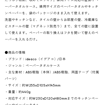
たっぷり収納、収めてスッキリ。徳用サイズ対応の壁掛けペ
ーパータオルケース。徳用サイズのペーパータオルやキッチ
ンペーパーを、袋のパッケージのまま入れて使えます。
洗面やキッチンなど、タイルの壁からお部屋の壁、冷蔵庫な
どスチールの壁（マグネット別売り）まで、全ての壁に設置
して使えます。ペーパーの取り換えはフタを開いて替えのペ
ーパーを入れるだけ。
●商品の情報
・ブランド：ideaco（イデアコ）/日本
・ジャンル：ペーパータオルケース
・主な素材：ABS樹脂（本体）/ABS樹脂、両面テープ（付属
パーツ）
・サイズ：約W255xD105xH145mm
・重量：約440g
・対応サイズ：約W230xD120xH80mmまでのキッチンペー