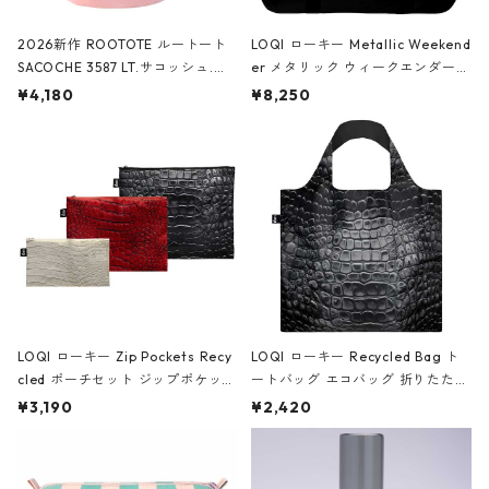
2026新作 ROOTOTE ルートート
LOQI ローキー Metallic Weekend
SACOCHE 3587 LT.サコッシュ.ル
er メタリック ウィークエンダー
ミエ-B ショルダーバッグ グロスピ
ボストンバッグ ショルダーバッグ
¥4,180
¥8,250
ンク
JEAN-MICHEL BASQUIAT/Crown
Black ジャン=ミッシェル・バスキ
ア/クラウン ブラック
LOQI ローキー Zip Pockets Recy
LOQI ローキー Recycled Bag ト
cled ポーチセット ジップポケット
ートバッグ エコバッグ 折りたたみ
ファスナーポーチ 撥水加工 トラベ
大きめ 撥水加工 収納ポーチ CRO
¥3,190
¥2,420
ルポーチ 化粧ポーチ 3点セット C
CODILE/Black クロコダイル/ブラ
ROCODILE/Black,Burgundy,Off
ック
White クロコダイル/ブラック、バ