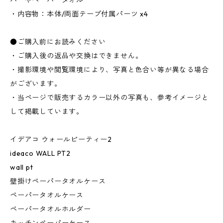
パーやペーパータオル
・内容物：本体/両面テープ付属パーツ x4
●ご購入前にお読みください
・ご購入後の返品や交換はできません。
・撮影環境や閲覧環境により、写真と色合い等が異なる場合
がございます。
・当ページで販売するカラー以外の写真も、参考イメージと
して掲載しています。
イデアコ ウォールピーティー2
ideaco WALL PT2
wall pt
壁掛けペーパータオルケース
ペーパータオルケース
ペーパータオルホルダー