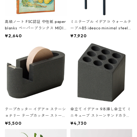
高級ノート FSC認証 中性紙 paper
ミニテーブル イデアコ ウォールテ
blanks ペーパーブランクス MIDI
ーブルB5 ideaco minimal steel f
ハードカバー 罫線 ヴァン・ゴッホ
urniture WALL Table B5 ネイビー
¥2,640
¥7,920
の静物画
テープカッター イデアコ ステーシ
傘立て イデアコ 9本挿し傘立て ミ
ョナリー テープカッター ストーン
ニキューブ ストーンサンドカラー
サンドカラー 石調 ideaco Station
石調 ideaco Umbrella Stand CUB
¥5,500
¥4,730
ery tape cutter ストーンサンド
E ストーンサンドブラック
ブラック