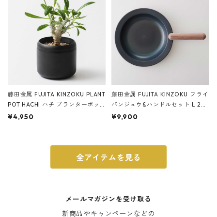
藤田金属 FUJITA KINZOKU PLANT
藤田金属 FUJITA KINZOKU フライ
POT HACHI ハチ プランターポッ
パンジュウ&ハンドルセット L 24c
ト 3号 ブラック
m ガス火・IH対応 鉄フライパン
¥4,950
¥9,900
ウォルナット
全アイテムを見る
メールマガジンを受け取る
新商品やキャンペーンなどの
