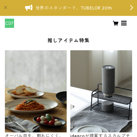
世界のスタンダード、TUBELOR 20th
推しアイテム特集
オーバル皿を、割れにくく、
ideacoが提案するスカルプチ