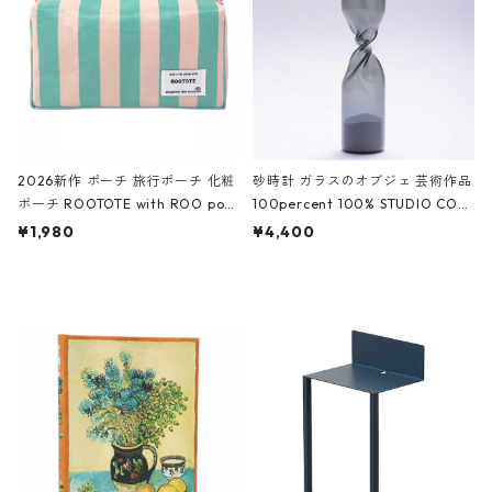
ーガンディー、オフホワイト
2026新作 ポーチ 旅行ポーチ 化粧
砂時計 ガラスのオブジェ 芸術作品
ポーチ ROOTOTE with ROO pou
100percent 100% STUDIO COH
ch 3532 ルートート WR.ポーチ.ラ
AKU Timeless 100パーセント ス
¥1,980
¥4,400
ミネート-W ピンク・ミント
タジオコハク タイムレス Gray グ
レー