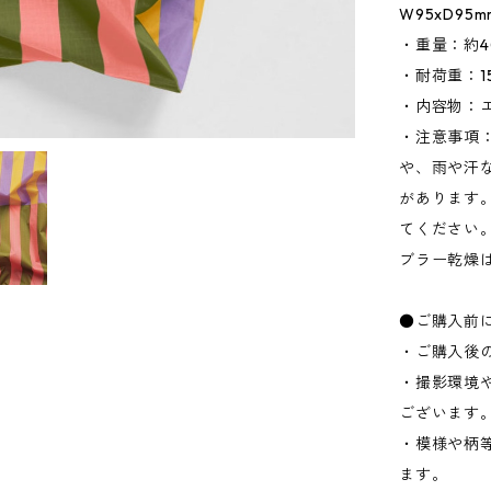
W95xD95
・重量：約4
・耐荷重：15
・内容物：
・注意事項
や、雨や汗
があります
てください
ブラー乾燥
●ご購入前
・ご購入後
・撮影環境
ございます
・模様や柄
ます。