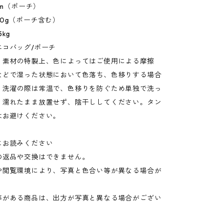
mm（ポーチ）
0g（ポーチ含む）
kg
エコバッグ/ポーチ
：素材の特製上、色によってはご使用による摩擦
などで湿った状態において色落ち、色移りする場合
。洗濯の際は常温で、色移りを防ぐため単独で洗っ
。濡れたまま放置せず、陰干ししてください。タン
はお避けください。
にお読みください
の返品や交換はできません。
や閲覧環境により、写真と色合い等が異なる場合が
。
等がある商品は、出方が写真と異なる場合がござい