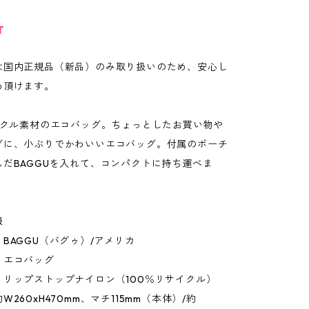
T
は国内正規品（新品）のみ取り扱いのため、安心し
め頂けます。
サイクル素材のエコバッグ。ちょっとしたお買い物や
グに、小ぶりでかわいいエコバッグ。付属のポーチ
んだBAGGUを入れて、コンパクトに持ち運べま
報
BAGGU（バグゥ）/アメリカ
：エコバッグ
：リップストップナイロン（100％リサイクル）
260xH470mm、マチ115mm（本体）/約