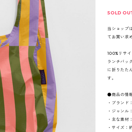
SOLD OU
当ショップ
てお買い求
100%リ
ランチバッ
に折りたた
す。
●商品の情
・ブランド：
・ジャンル
・主な素材
・サイズ：約W