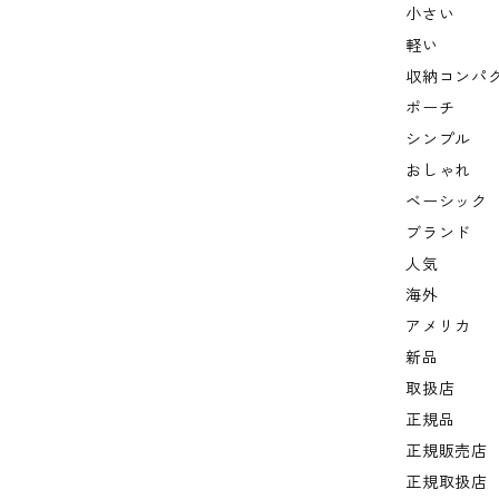
小さい
軽い
収納コンパ
ポーチ
シンプル
おしゃれ
ベーシック
ブランド
人気
海外
アメリカ
新品
取扱店
正規品
正規販売店
正規取扱店