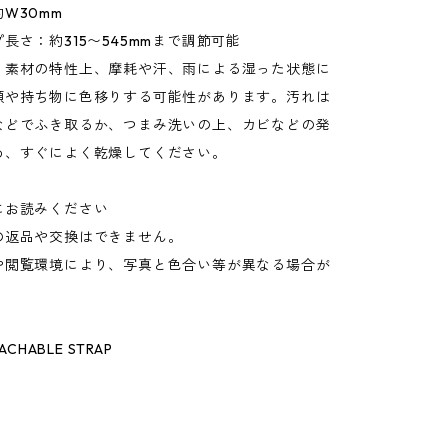
W30mm
長さ：約315〜545mmまで調節可能
：素材の特性上、摩耗や汗、雨による湿った状態に
類や持ち物に色移りする可能性があります。汚れは
などでふき取るか、つまみ洗いの上、カビなどの発
め、すぐによく乾燥してください。
にお読みください
の返品や交換はできません。
や閲覧環境により、写真と色合い等が異なる場合が
。
ACHABLE STRAP