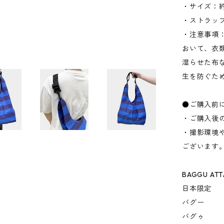
・サイズ：約
・ストラップ
・注意事項
おいて、衣
湿らせた布
生を防ぐた
●ご購入前
・ご購入後
・撮影環境
ございます
BAGGU ATT
日本限定
バグー
バグゥ