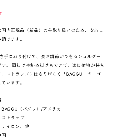
T
は国内正規品（新品）のみ取り扱いのため、安心し
め頂けます。
の持ち手に取り付けて、長さ調節ができるショルダー
です。 肩掛けや斜め掛けもできて、楽に荷物が持ち
す。ストラップにはさりげなく「BAGGU」のロゴ
れています。
報
BAGGU（バグゥ）/アメリカ
：ストラップ
：ナイロン、他
中国