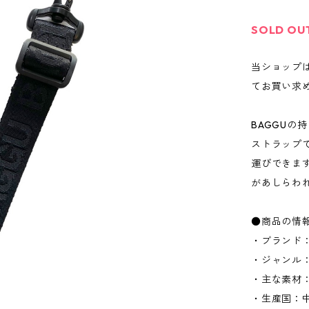
SOLD OU
当ショップ
てお買い求
BAGGU
ストラップ
運びできま
があしらわ
●商品の情
・ブランド：
・ジャンル
・主な素材
・生産国：