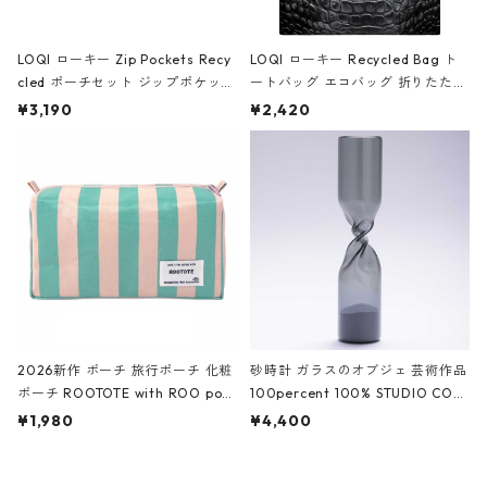
LOQI ローキー Zip Pockets Recy
LOQI ローキー Recycled Bag ト
cled ポーチセット ジップポケット
ートバッグ エコバッグ 折りたたみ
ファスナーポーチ 撥水加工 トラベ
大きめ 撥水加工 収納ポーチ CRO
¥3,190
¥2,420
ルポーチ 化粧ポーチ 3点セット C
CODILE/Black クロコダイル/ブラ
ROCODILE/Black,Burgundy,Off
ック
White クロコダイル/ブラック、バ
ーガンディー、オフホワイト
2026新作 ポーチ 旅行ポーチ 化粧
砂時計 ガラスのオブジェ 芸術作品
ポーチ ROOTOTE with ROO pou
100percent 100% STUDIO COH
ch 3532 ルートート WR.ポーチ.ラ
AKU Timeless 100パーセント ス
¥1,980
¥4,400
ミネート-W ピンク・ミント
タジオコハク タイムレス Gray グ
レー