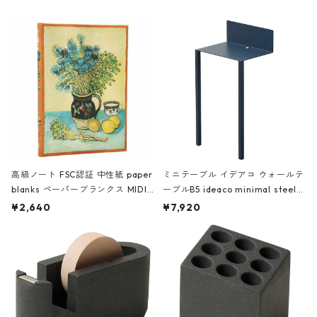
高級ノート FSC認証 中性紙 paper
ミニテーブル イデアコ ウォールテ
blanks ペーパーブランクス MIDI
ーブルB5 ideaco minimal steel f
ハードカバー 罫線 ヴァン・ゴッホ
urniture WALL Table B5 ネイビー
¥2,640
¥7,920
の静物画