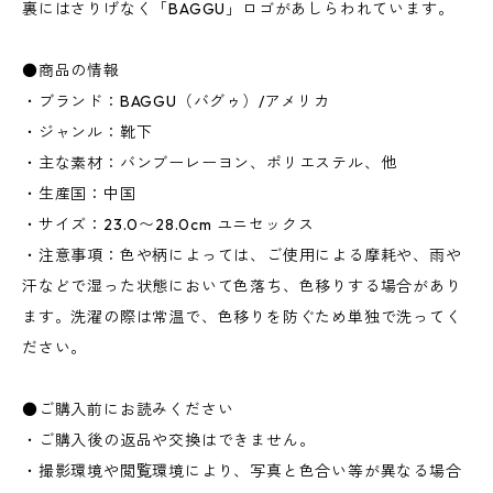
裏にはさりげなく「BAGGU」ロゴがあしらわれています。
●商品の情報
・ブランド：BAGGU（バグゥ）/アメリカ
・ジャンル：靴下
・主な素材：バンブーレーヨン、ポリエステル、他
・生産国：中国
・サイズ：23.0〜28.0cm ユニセックス
・注意事項：色や柄によっては、ご使用による摩耗や、雨や
汗などで湿った状態において色落ち、色移りする場合があり
ます。洗濯の際は常温で、色移りを防ぐため単独で洗ってく
ださい。
●ご購入前にお読みください
・ご購入後の返品や交換はできません。
・撮影環境や閲覧環境により、写真と色合い等が異なる場合