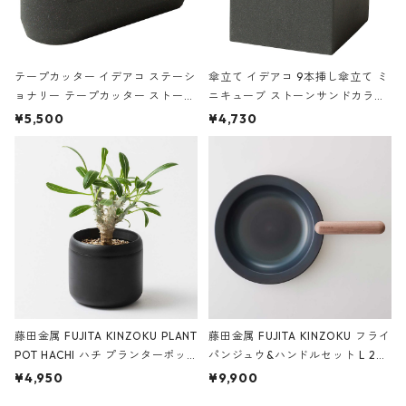
テープカッター イデアコ ステーシ
傘立て イデアコ 9本挿し傘立て ミ
ョナリー テープカッター ストーン
ニキューブ ストーンサンドカラー
サンドカラー 石調 ideaco Station
石調 ideaco Umbrella Stand CUB
¥5,500
¥4,730
ery tape cutter ストーンサンド
E ストーンサンドブラック
ブラック
藤田金属 FUJITA KINZOKU PLANT
藤田金属 FUJITA KINZOKU フライ
POT HACHI ハチ プランターポッ
パンジュウ&ハンドルセット L 24c
ト 3号 ブラック
m ガス火・IH対応 鉄フライパン
¥4,950
¥9,900
ウォルナット