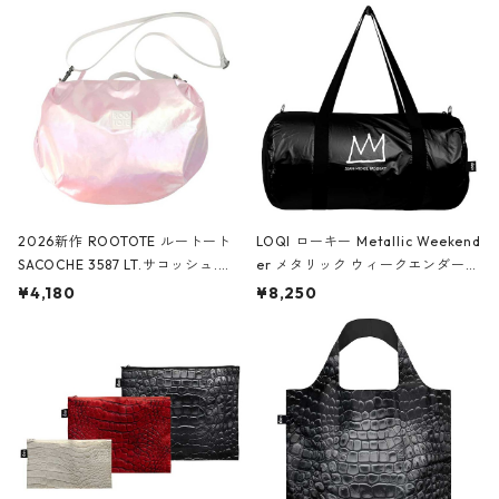
2026新作 ROOTOTE ルートート
LOQI ローキー Metallic Weekend
SACOCHE 3587 LT.サコッシュ.ル
er メタリック ウィークエンダー
ミエ-B ショルダーバッグ グロスピ
ボストンバッグ ショルダーバッグ
¥4,180
¥8,250
ンク
JEAN-MICHEL BASQUIAT/Crown
Black ジャン=ミッシェル・バスキ
ア/クラウン ブラック