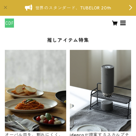
世界のスタンダード、TUBELOR 20th
推しアイテム特集
オーバル皿を、割れにくく、
ideacoが提案するスカルプチ