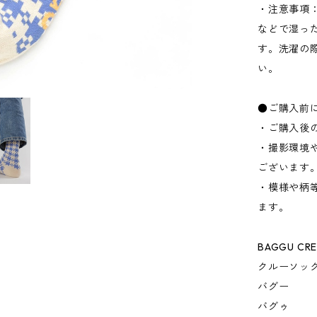
・注意事項
などで湿っ
す。洗濯の
い。
●ご購入前
・ご購入後
・撮影環境
ございます
・模様や柄
ます。
BAGGU CR
クルーソッ
バグー
バグゥ