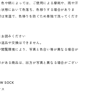
：色や柄によっては、ご使用による摩耗や、雨や汗
た状態において色落ち、色移りする場合がありま
際は常温で、色移りを防ぐため単独で洗ってくださ
にお読みください
の返品や交換はできません。
や閲覧環境により、写真と色合い等が異なる場合が
。
等がある商品は、出方が写真と異なる場合がござい
EW SOCK
クス