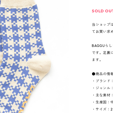
SOLD OU
当ショップ
てお買い求
BAGGU
です。足裏
ます。
●商品の情
・ブランド：
・ジャンル
・主な素材
・生産国：
・サイズ：23