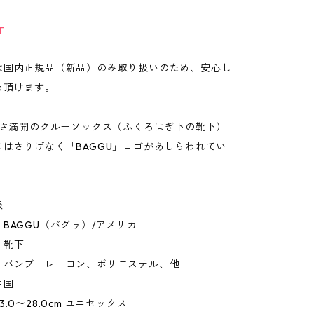
T
は国内正規品（新品）のみ取り扱いのため、安心し
め頂けます。
らしさ満開のクルーソックス（ふくろはぎ下の靴下）
にはさりげなく「BAGGU」ロゴがあしらわれてい
報
BAGGU（バグゥ）/アメリカ
：靴下
：バンブーレーヨン、ポリエステル、他
中国
.0〜28.0cm ユニセックス