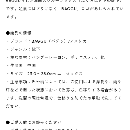
BAGGUらしさ満開のクルーソックス（ふくろはぎ下の靴下）
です。足裏にはさりげなく「BAGGU」ロゴがあしらわれてい
ます。
●商品の情報
・ブランド：BAGGU（バグゥ）/アメリカ
・ジャンル：靴下
・主な素材：バンブーレーヨン、ポリエステル、他
・生産国：中国
・サイズ：23.0〜28.0cm ユニセックス
・注意事項：色や柄によっては、ご使用による摩耗や、雨や
汗などで湿った状態において色落ち、色移りする場合があり
ます。洗濯の際は常温で、色移りを防ぐため単独で洗ってく
ださい。
●ご購入前にお読みください