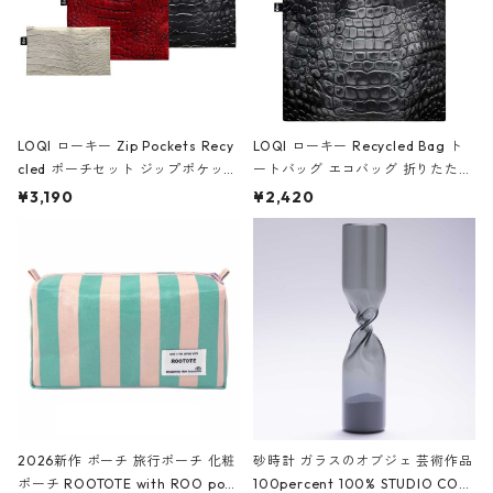
LOQI ローキー Zip Pockets Recy
LOQI ローキー Recycled Bag ト
cled ポーチセット ジップポケット
ートバッグ エコバッグ 折りたたみ
ファスナーポーチ 撥水加工 トラベ
大きめ 撥水加工 収納ポーチ CRO
¥3,190
¥2,420
ルポーチ 化粧ポーチ 3点セット C
CODILE/Black クロコダイル/ブラ
ROCODILE/Black,Burgundy,Off
ック
White クロコダイル/ブラック、バ
ーガンディー、オフホワイト
2026新作 ポーチ 旅行ポーチ 化粧
砂時計 ガラスのオブジェ 芸術作品
ポーチ ROOTOTE with ROO pou
100percent 100% STUDIO COH