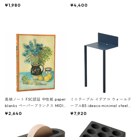
ch 3532 ルートート WR.ポーチ.ラ
AKU Timeless 100パーセント ス
¥1,980
¥4,400
ミネート-W ピンク・ミント
タジオコハク タイムレス Gray グ
レー
高級ノート FSC認証 中性紙 paper
ミニテーブル イデアコ ウォールテ
blanks ペーパーブランクス MIDI
ーブルB5 ideaco minimal steel f
ハードカバー 罫線 ヴァン・ゴッホ
urniture WALL Table B5 ネイビー
¥2,640
¥7,920
の静物画