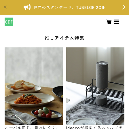
世界のスタンダード、TUBELOR 20th
推しアイテム特集
オーバル皿を、割れにくく、
ideacoが提案するスカルプチ