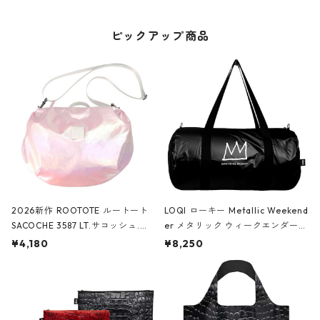
ピックアップ商品
2026新作 ROOTOTE ルートート
LOQI ローキー Metallic Weekend
SACOCHE 3587 LT.サコッシュ.ル
er メタリック ウィークエンダー
ミエ-B ショルダーバッグ グロスピ
ボストンバッグ ショルダーバッグ
¥4,180
¥8,250
ンク
JEAN-MICHEL BASQUIAT/Crown
Black ジャン=ミッシェル・バスキ
ア/クラウン ブラック