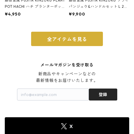
藤田金属 FUJITA KINZOKU PLANT
藤田金属 FUJITA KINZOKU フライ
POT HACHI ハチ プランターポッ
パンジュウ&ハンドルセット L 24c
ト 3号 ブラック
m ガス火・IH対応 鉄フライパン
¥4,950
¥9,900
ウォルナット
全アイテムを見る
メールマガジンを受け取る
新商品やキャンペーンなどの

最新情報をお届けいたします。
登録
X