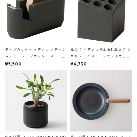
テープカッター イデアコ ステーシ
傘立て イデアコ 9本挿し傘立て ミ
ョナリー テープカッター ストーン
ニキューブ ストーンサンドカラー
サンドカラー 石調 ideaco Station
石調 ideaco Umbrella Stand CUB
¥5,500
¥4,730
ery tape cutter ストーンサンド
E ストーンサンドブラック
ブラック