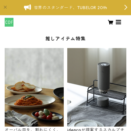
世界のスタンダード、TUBELOR 20th
推しアイテム特集
オーバル皿を、割れにくく、
ideacoが提案するスカルプチ