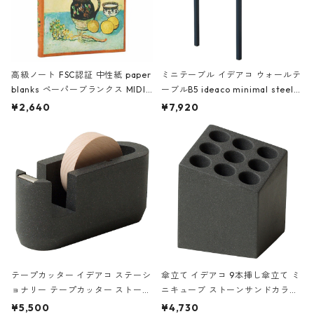
高級ノート FSC認証 中性紙 paper
ミニテーブル イデアコ ウォールテ
blanks ペーパーブランクス MIDI
ーブルB5 ideaco minimal steel f
ハードカバー 罫線 ヴァン・ゴッホ
urniture WALL Table B5 ネイビー
¥2,640
¥7,920
の静物画
テープカッター イデアコ ステーシ
傘立て イデアコ 9本挿し傘立て ミ
ョナリー テープカッター ストーン
ニキューブ ストーンサンドカラー
サンドカラー 石調 ideaco Station
石調 ideaco Umbrella Stand CUB
¥5,500
¥4,730