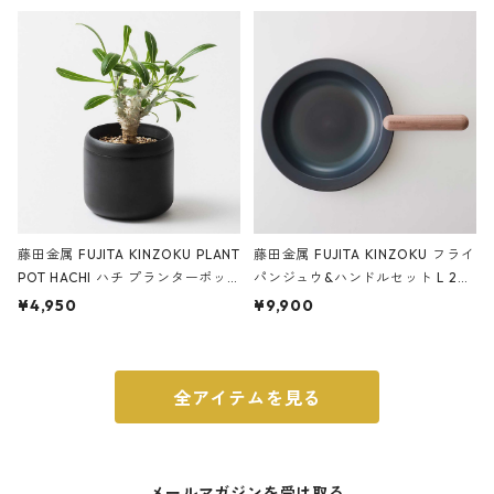
ery tape cutter ストーンサンド
E ストーンサンドブラック
ブラック
藤田金属 FUJITA KINZOKU PLANT
藤田金属 FUJITA KINZOKU フライ
POT HACHI ハチ プランターポッ
パンジュウ&ハンドルセット L 24c
ト 3号 ブラック
m ガス火・IH対応 鉄フライパン
¥4,950
¥9,900
ウォルナット
全アイテムを見る
メールマガジンを受け取る