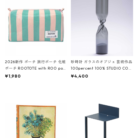
White クロコダイル/ブラック、バ
ーガンディー、オフホワイト
2026新作 ポーチ 旅行ポーチ 化粧
砂時計 ガラスのオブジェ 芸術作品
ポーチ ROOTOTE with ROO pou
100percent 100% STUDIO COH
ch 3532 ルートート WR.ポーチ.ラ
AKU Timeless 100パーセント ス
¥1,980
¥4,400
ミネート-W ピンク・ミント
タジオコハク タイムレス Gray グ
レー