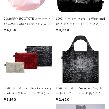
2026新作 ROOTOTE ルートート
LOQI ローキー Metallic Weekend
SACOCHE 3587 LT.サコッシュ.ル
er メタリック ウィークエンダー
ミエ-B ショルダーバッグ グロスピ
ボストンバッグ ショルダーバッグ
¥4,180
¥8,250
ンク
JEAN-MICHEL BASQUIAT/Crown
Black ジャン=ミッシェル・バスキ
ア/クラウン ブラック
LOQI ローキー Zip Pockets Recy
LOQI ローキー Recycled Bag ト
cled ポーチセット ジップポケット
ートバッグ エコバッグ 折りたたみ
ファスナーポーチ 撥水加工 トラベ
大きめ 撥水加工 収納ポーチ CRO
¥3,190
¥2,420
ルポーチ 化粧ポーチ 3点セット C
CODILE/Black クロコダイル/ブラ
ROCODILE/Black,Burgundy,Off
ック