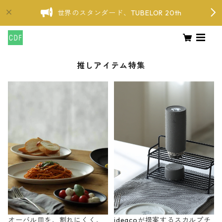
世界のスタンダード、TUBELOR 20th
推しアイテム特集
オーバル皿を、割れにくく、
ideacoが提案するスカルプチ