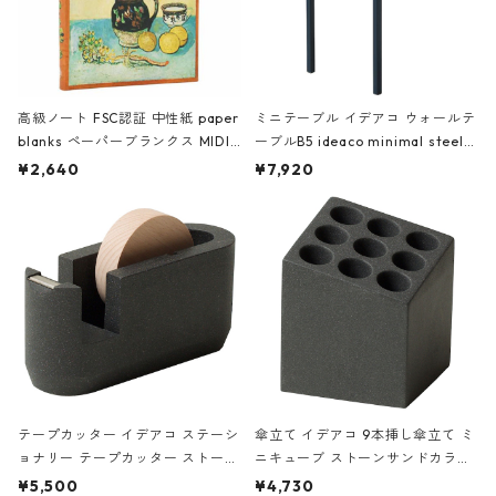
高級ノート FSC認証 中性紙 paper
ミニテーブル イデアコ ウォールテ
blanks ペーパーブランクス MIDI
ーブルB5 ideaco minimal steel f
ハードカバー 罫線 ヴァン・ゴッホ
urniture WALL Table B5 ネイビー
¥2,640
¥7,920
の静物画
テープカッター イデアコ ステーシ
傘立て イデアコ 9本挿し傘立て ミ
ョナリー テープカッター ストーン
ニキューブ ストーンサンドカラー
サンドカラー 石調 ideaco Station
石調 ideaco Umbrella Stand CUB
¥5,500
¥4,730