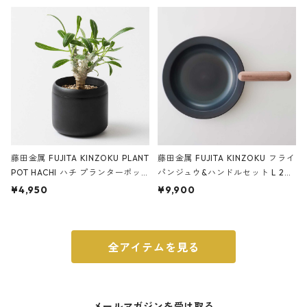
ery tape cutter ストーンサンド
E ストーンサンドブラック
ブラック
藤田金属 FUJITA KINZOKU PLANT
藤田金属 FUJITA KINZOKU フライ
POT HACHI ハチ プランターポッ
パンジュウ&ハンドルセット L 24c
ト 3号 ブラック
m ガス火・IH対応 鉄フライパン
¥4,950
¥9,900
ウォルナット
全アイテムを見る
メールマガジンを受け取る