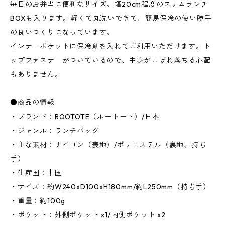
毎日のお弁当に便利なサイズ。幅20cm程度のスリムランチ
BOXも入ります。軽くて丸洗いできて、簡易保冷の使い勝手
の良いつくりになっています。
インナーポケットに保冷剤を入れてご利用いただけます。ト
ップファスナーがついているので、中身がこぼれ落ちる心配
もありません。
●商品の情報
・ブランド：ROOTOTE（ルートート）/日本
・ジャンル：ランチバッグ
・主な素材：ナイロン（表地）/ポリエステル（裏地、持ち
手）
・生産国：中国
・サイズ：約W240xD100xH180mm/約L250mm（持ち手）
・重量：約100g
・ポケット：外側ポケット x1/内側ポケット x2