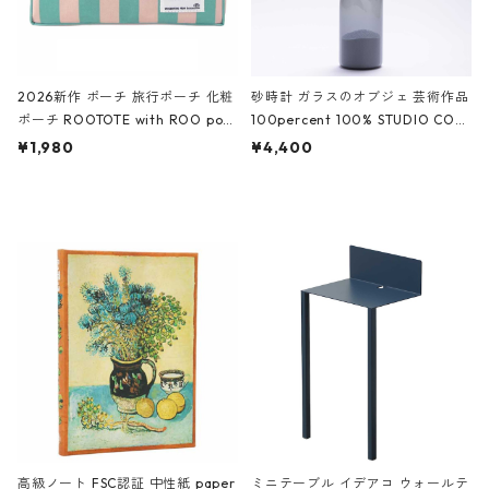
2026新作 ポーチ 旅行ポーチ 化粧
砂時計 ガラスのオブジェ 芸術作品
ポーチ ROOTOTE with ROO pou
100percent 100% STUDIO COH
ch 3532 ルートート WR.ポーチ.ラ
AKU Timeless 100パーセント ス
¥1,980
¥4,400
ミネート-W ピンク・ミント
タジオコハク タイムレス Gray グ
レー
高級ノート FSC認証 中性紙 paper
ミニテーブル イデアコ ウォールテ