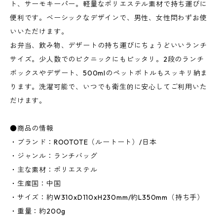
ト、サーモキーパー。軽量なポリエステル素材で持ち運びに
便利です。ベーシックなデザインで、男性、女性問わずお使
いいただけます。
お弁当、飲み物、デザートの持ち運びにちょうどいいランチ
サイズ。少人数でのピクニックにもピッタリ。2段のランチ
ボックスやデザート、500mlのペットボトルもスッキリ納ま
ります。洗濯可能で、いつでも衛生的に安心してご利用いた
だけます。
●商品の情報
・ブランド：ROOTOTE（ルートート）/日本
・ジャンル：ランチバッグ
・主な素材：ポリエステル
・生産国：中国
・サイズ：約W310xD110xH230mm/約L350mm（持ち手）
・重量：約200g