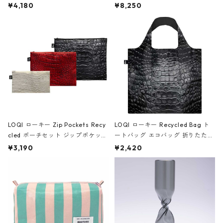
ミエ-B ショルダーバッグ グロスピ
ボストンバッグ ショルダーバッグ
¥4,180
¥8,250
ンク
JEAN-MICHEL BASQUIAT/Crown
Black ジャン=ミッシェル・バスキ
ア/クラウン ブラック
LOQI ローキー Zip Pockets Recy
LOQI ローキー Recycled Bag ト
cled ポーチセット ジップポケット
ートバッグ エコバッグ 折りたたみ
ファスナーポーチ 撥水加工 トラベ
大きめ 撥水加工 収納ポーチ CRO
¥3,190
¥2,420
ルポーチ 化粧ポーチ 3点セット C
CODILE/Black クロコダイル/ブラ
ROCODILE/Black,Burgundy,Off
ック
White クロコダイル/ブラック、バ
ーガンディー、オフホワイト