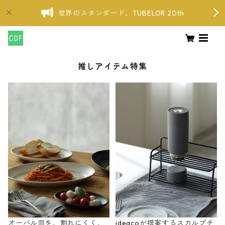
世界のスタンダード、TUBELOR 20th
推しアイテム特集
オーバル皿を、割れにくく、
ideacoが提案するスカルプチ