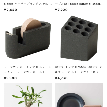
blanks ペーパーブランクス MIDI
ーブルB5 ideaco minimal steel f
ハードカバー 罫線 ヴァン・ゴッホ
urniture WALL Table B5 ネイビー
¥2,640
¥7,920
の静物画
テープカッター イデアコ ステーシ
傘立て イデアコ 9本挿し傘立て ミ
ョナリー テープカッター ストーン
ニキューブ ストーンサンドカラー
サンドカラー 石調 ideaco Station
石調 ideaco Umbrella Stand CUB
¥5,500
¥4,730
ery tape cutter ストーンサンド
E ストーンサンドブラック
ブラック