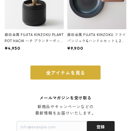
藤田金属 FUJITA KINZOKU PLANT
藤田金属 FUJITA KINZOKU フライ
POT HACHI ハチ プランターポッ
パンジュウ&ハンドルセット L 24c
ト 3号 ブラック
m ガス火・IH対応 鉄フライパン
¥4,950
¥9,900
ウォルナット
全アイテムを見る
メールマガジンを受け取る
新商品やキャンペーンなどの

最新情報をお届けいたします。
登録