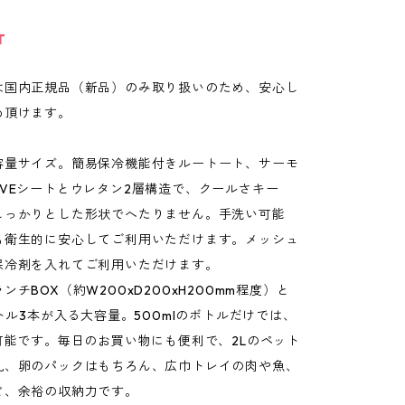
T
は国内正規品（新品）のみ取り扱いのため、安心し
め頂けます。
容量サイズ。簡易保冷機能付きルートート、サーモ
EVEシートとウレタン2層構造で、クールさキー
しっかりとした形状でへたりません。手洗い可能
も衛生的に安心してご利用いただけます。メッシュ
保冷剤を入れてご利用いただけます。
ンチBOX（約W200xD200xH200mm程度）と
ボトル3本が入る大容量。500mlのボトルだけでは、
可能です。毎日のお買い物にも便利で、2Lのペット
乳、卵のパックはもちろん、広巾トレイの肉や魚、
ど、余裕の収納力です。