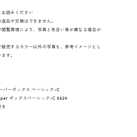
にお読みください
の返品や交換はできません。
や閲覧環境により、写真と色合い等が異なる場合が
。
で販売するカラー以外の写真も、参考イメージとし
います。
キーパーボックス.ベーシック-C
eeper ボックスベーシック-C 6624
付き