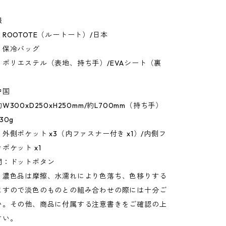
報
ROOTOTE（ルートート）/日本
：保冷バッグ
ポリエステル（表地、持ち手）/EVAシート（裏
中国
300xD250xH250mm/約L700mm（持ち手）
30g
外側ポケット x3（内ファスナー付き x1）/内側フ
ポケット x1
閉：ドットボタン
：濃色品は摩擦、水濡れにより色落ち、色移りする
ますので淡色のものとの組み合わせの際には十分ご
い。その他、商品に付属する注意書きをご確認の上
さい。