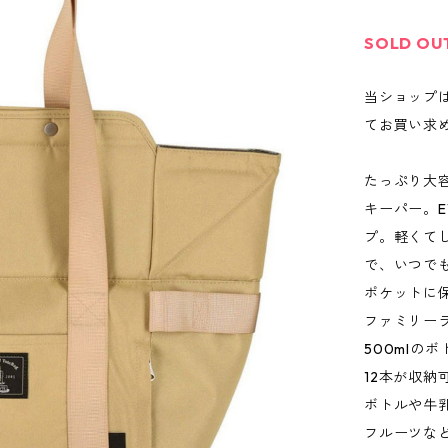
SOLD OU
当ショップ
てお買い求
たっぷり大
キーパー。
プ。軽くて
で、いつで
ポケットに
ファミリーラ
500mlの
12本が収納
ボトルや牛
フルーツな