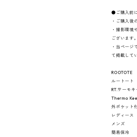
●ご購入前
・ご購入後
・撮影環境
ございます
・当ページ
て掲載して
ROOTOTE
ルートート
RT.サーモ
Thermo K
外ポケット
レディース
メンズ
簡易保冷