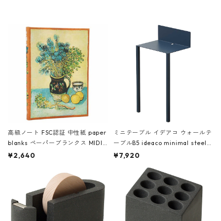
高級ノート FSC認証 中性紙 paper
ミニテーブル イデアコ ウォールテ
blanks ペーパーブランクス MIDI
ーブルB5 ideaco minimal steel f
ハードカバー 罫線 ヴァン・ゴッホ
urniture WALL Table B5 ネイビー
¥2,640
¥7,920
の静物画