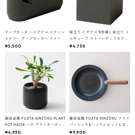
テープカッター イデアコ ステーシ
傘立て イデアコ 9本挿し傘立て ミ
ョナリー テープカッター ストーン
ニキューブ ストーンサンドカラー
サンドカラー 石調 ideaco Station
石調 ideaco Umbrella Stand CUB
¥5,500
¥4,730
ery tape cutter ストーンサンド
E ストーンサンドブラック
ブラック
藤田金属 FUJITA KINZOKU PLANT
藤田金属 FUJITA KINZOKU フライ
POT HACHI ハチ プランターポッ
パンジュウ&ハンドルセット L 24c
ト 3号 ブラック
m ガス火・IH対応 鉄フライパン
¥4,950
¥9,900