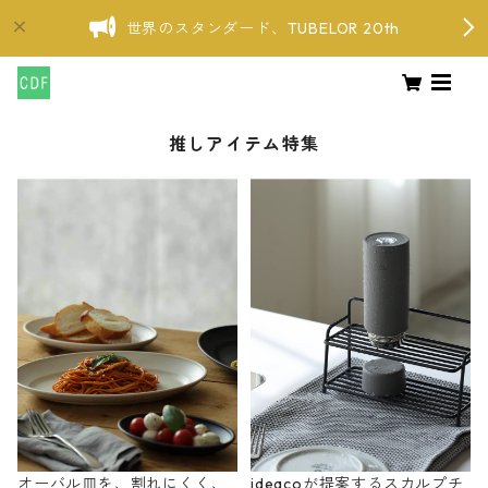
世界のスタンダード、TUBELOR 20th
推しアイテム特集
オーバル皿を、割れにくく、
ideacoが提案するスカルプチ