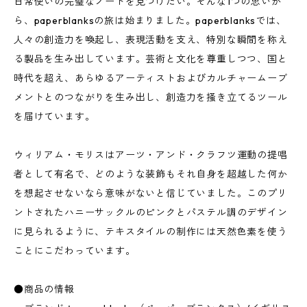
日常使いの完璧なノートを見つけたい。そんな1つの思いか
ら、paperblanksの旅は始まりました。paperblanksでは、
人々の創造力を喚起し、表現活動を支え、特別な瞬間を称え
る製品を生み出しています。芸術と文化を尊重しつつ、国と
時代を超え、あらゆるアーティストおよびカルチャームーブ
メントとのつながりを生み出し、創造力を掻き立てるツール
を届けています。
ウィリアム・モリスはアーツ・アンド・クラフツ運動の提唱
者として有名で、どのような装飾もそれ自身を超越した何か
を想起させないなら意味がないと信じていました。このプリ
ントされたハニーサックルのピンクとパステル調のデザイン
に見られるように、テキスタイルの制作には天然色素を使う
ことにこだわっています。
●商品の情報