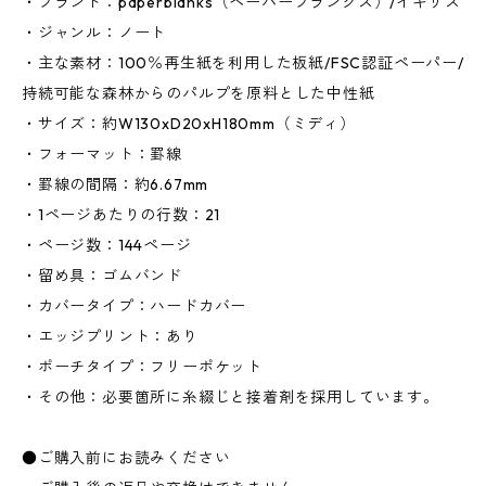
・ブランド：paperblanks（ペーパーブランクス）/イギリス
・ジャンル：ノート
・主な素材：100％再生紙を利用した板紙/FSC認証ペーパー/
持続可能な森林からのパルプを原料とした中性紙
・サイズ：約W130xD20xH180mm（ミディ）
・フォーマット：罫線
・罫線の間隔：約6.67mm
・1ページあたりの行数：21
・ページ数：144ページ
・留め具：ゴムバンド
・カバータイプ：ハードカバー
・エッジプリント：あり
・ポーチタイプ：フリーポケット
・その他：必要箇所に糸綴じと接着剤を採用しています。
●ご購入前にお読みください