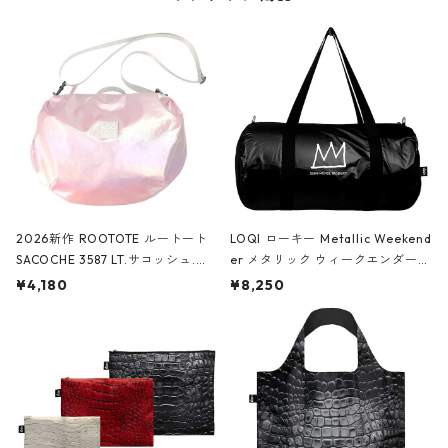
2026新作 ROOTOTE ルートート
LOQI ローキー Metallic Weekend
SACOCHE 3587 LT.サコッシュ.ル
er メタリック ウィークエンダー
ミエ-B ショルダーバッグ グロスピ
ボストンバッグ ショルダーバッグ
¥4,180
¥8,250
ンク
JEAN-MICHEL BASQUIAT/Crown
Black ジャン=ミッシェル・バスキ
ア/クラウン ブラック