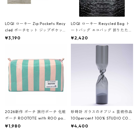
LOQI ローキー Zip Pockets Recy
LOQI ローキー Recycled Bag ト
cled ポーチセット ジップポケット
ートバッグ エコバッグ 折りたたみ
ファスナーポーチ 撥水加工 トラベ
大きめ 撥水加工 収納ポーチ CRO
¥3,190
¥2,420
ルポーチ 化粧ポーチ 3点セット C
CODILE/Black クロコダイル/ブラ
ROCODILE/Black,Burgundy,Off
ック
White クロコダイル/ブラック、バ
ーガンディー、オフホワイト
2026新作 ポーチ 旅行ポーチ 化粧
砂時計 ガラスのオブジェ 芸術作品
ポーチ ROOTOTE with ROO pou
100percent 100% STUDIO COH
ch 3532 ルートート WR.ポーチ.ラ
AKU Timeless 100パーセント ス
¥1,980
¥4,400
ミネート-W ピンク・ミント
タジオコハク タイムレス Gray グ
レー