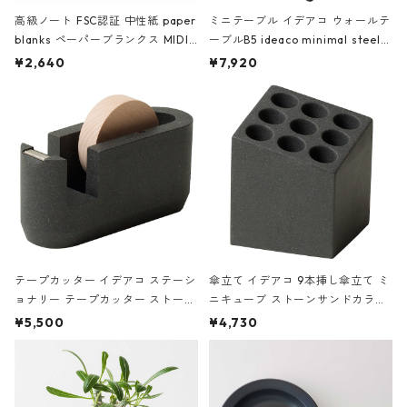
高級ノート FSC認証 中性紙 paper
ミニテーブル イデアコ ウォールテ
blanks ペーパーブランクス MIDI
ーブルB5 ideaco minimal steel f
ハードカバー 罫線 ヴァン・ゴッホ
urniture WALL Table B5 ネイビー
¥2,640
¥7,920
の静物画
テープカッター イデアコ ステーシ
傘立て イデアコ 9本挿し傘立て ミ
ョナリー テープカッター ストーン
ニキューブ ストーンサンドカラー
サンドカラー 石調 ideaco Station
石調 ideaco Umbrella Stand CUB
¥5,500
¥4,730
ery tape cutter ストーンサンド
E ストーンサンドブラック
ブラック