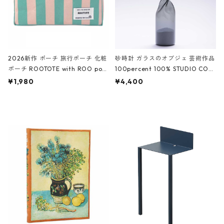
2026新作 ポーチ 旅行ポーチ 化粧
砂時計 ガラスのオブジェ 芸術作品
ポーチ ROOTOTE with ROO pou
100percent 100% STUDIO COH
ch 3532 ルートート WR.ポーチ.ラ
AKU Timeless 100パーセント ス
¥1,980
¥4,400
ミネート-W ピンク・ミント
タジオコハク タイムレス Gray グ
レー