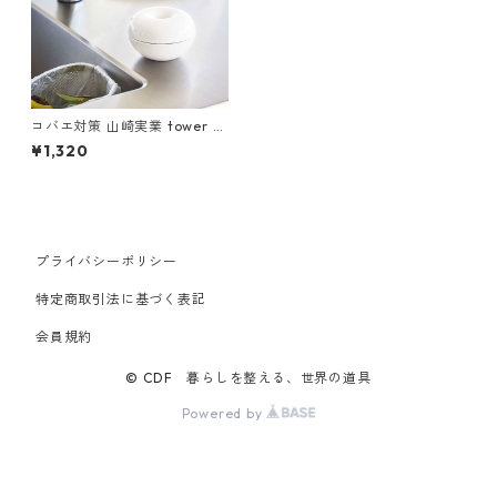
コバエ対策 山崎実業 tower タ
ワー コバエ＆消臭ポット ホワ
¥1,320
イト
プライバシーポリシー
特定商取引法に基づく表記
会員規約
© CDF 暮らしを整える、世界の道具
Powered by