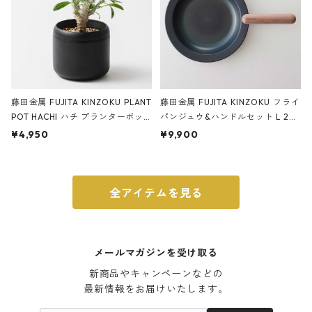
藤田金属 FUJITA KINZOKU PLANT
藤田金属 FUJITA KINZOKU フライ
POT HACHI ハチ プランターポッ
パンジュウ&ハンドルセット L 24c
ト 3号 ブラック
m ガス火・IH対応 鉄フライパン
¥4,950
¥9,900
ウォルナット
全アイテムを見る
メールマガジンを受け取る
新商品やキャンペーンなどの

最新情報をお届けいたします。