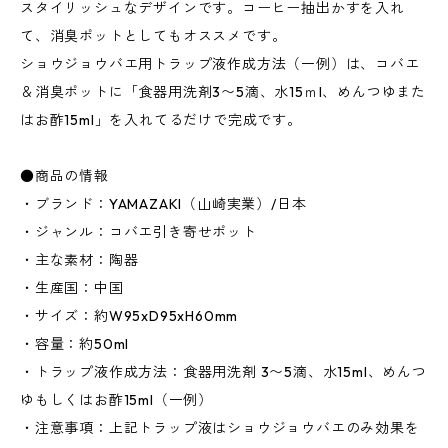
スタイリッシュなデザインです。コーヒー抽出かすを入れ
て、消臭ポットとしてもオススメです。
ショウジョウバエ用トラップ液作成方法（一例）は、コバエ
＆消臭ポットに「食器用洗剤3〜5滴、水15ｍl、めんつゆまた
はお酢15ml」を入れてるだけで完成です。
●商品の情報
・ブランド：YAMAZAKI（山崎実業）/日本
・ジャンル：コバエ引き寄せポット
・主な素材：陶器
・生産国：中国
・サイズ：約W95xD95xH60mm
・容量：約50ml
・トラップ液作成方法：食器用洗剤 3〜5滴、水15ml、めんつ
ゆもしくはお酢15ml（一例）
・注意事項：上記トラップ液はショウジョウバエのみ効果を