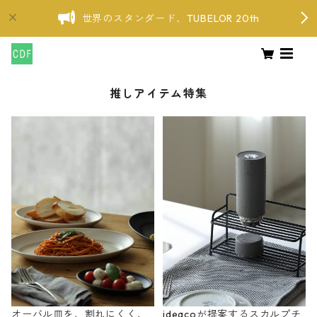
世界のスタンダード、TUBELOR 20th
推しアイテム特集
オーバル皿を、割れにくく、
ideacoが提案するスカルプチ