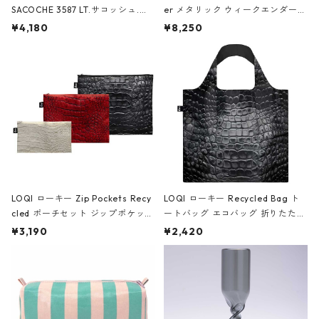
SACOCHE 3587 LT.サコッシュ.ル
er メタリック ウィークエンダー
ミエ-B ショルダーバッグ グロスピ
ボストンバッグ ショルダーバッグ
¥4,180
¥8,250
ンク
JEAN-MICHEL BASQUIAT/Crown
Black ジャン=ミッシェル・バスキ
ア/クラウン ブラック
LOQI ローキー Zip Pockets Recy
LOQI ローキー Recycled Bag ト
cled ポーチセット ジップポケット
ートバッグ エコバッグ 折りたたみ
ファスナーポーチ 撥水加工 トラベ
大きめ 撥水加工 収納ポーチ CRO
¥3,190
¥2,420
ルポーチ 化粧ポーチ 3点セット C
CODILE/Black クロコダイル/ブラ
ROCODILE/Black,Burgundy,Off
ック
White クロコダイル/ブラック、バ
ーガンディー、オフホワイト