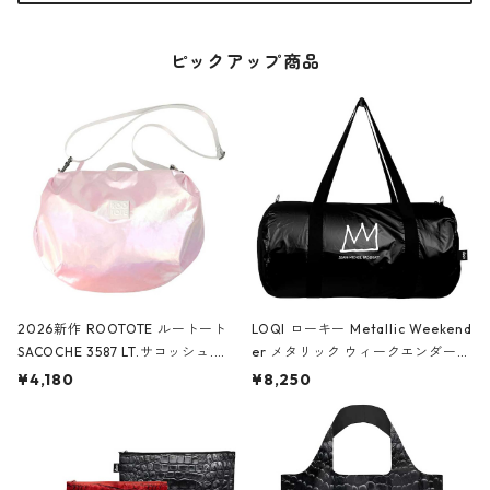
ピックアップ商品
2026新作 ROOTOTE ルートート
LOQI ローキー Metallic Weekend
SACOCHE 3587 LT.サコッシュ.ル
er メタリック ウィークエンダー
ミエ-B ショルダーバッグ グロスピ
ボストンバッグ ショルダーバッグ
¥4,180
¥8,250
ンク
JEAN-MICHEL BASQUIAT/Crown
Black ジャン=ミッシェル・バスキ
ア/クラウン ブラック