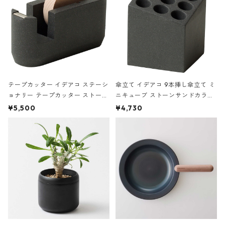
テープカッター イデアコ ステーシ
傘立て イデアコ 9本挿し傘立て ミ
ョナリー テープカッター ストーン
ニキューブ ストーンサンドカラー
サンドカラー 石調 ideaco Station
石調 ideaco Umbrella Stand CUB
¥5,500
¥4,730
ery tape cutter ストーンサンド
E ストーンサンドブラック
ブラック