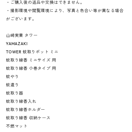
・ご購入後の返品や交換はできません。
・撮影環境や閲覧環境により、写真と色合い等が異なる場合
がございます。
山崎実業 タワー
YAMAZAKI
TOWER 蚊取りポット ミニ
蚊取り線香 ミニサイズ 用
蚊取り線香 小巻タイプ 用
蚊やり
蚊遣り
蚊取り器
蚊取り線香入れ
蚊取り線香ホルダー
蚊取り線香 収納ケース
不燃マット