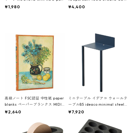
ch 3532 ルートート WR.ポーチ.ラ
AKU Timeless 100パーセント ス
¥1,980
¥4,400
ミネート-W ピンク・ミント
タジオコハク タイムレス Gray グ
レー
高級ノート FSC認証 中性紙 paper
ミニテーブル イデアコ ウォールテ
blanks ペーパーブランクス MIDI
ーブルB5 ideaco minimal steel f
ハードカバー 罫線 ヴァン・ゴッホ
urniture WALL Table B5 ネイビー
¥2,640
¥7,920
の静物画