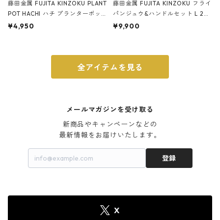
藤田金属 FUJITA KINZOKU PLANT
藤田金属 FUJITA KINZOKU フライ
POT HACHI ハチ プランターポッ
パンジュウ&ハンドルセット L 24c
ト 3号 ブラック
m ガス火・IH対応 鉄フライパン
¥4,950
¥9,900
ウォルナット
全アイテムを見る
メールマガジンを受け取る
新商品やキャンペーンなどの

最新情報をお届けいたします。
登録
X