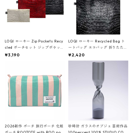
LOQI ローキー Zip Pockets Recy
LOQI ローキー Recycled Bag ト
cled ポーチセット ジップポケット
ートバッグ エコバッグ 折りたたみ
ファスナーポーチ 撥水加工 トラベ
大きめ 撥水加工 収納ポーチ CRO
¥3,190
¥2,420
ルポーチ 化粧ポーチ 3点セット C
CODILE/Black クロコダイル/ブラ
ROCODILE/Black,Burgundy,Off
ック
White クロコダイル/ブラック、バ
ーガンディー、オフホワイト
2026新作 ポーチ 旅行ポーチ 化粧
砂時計 ガラスのオブジェ 芸術作品
ポーチ ROOTOTE with ROO pou
100percent 100% STUDIO COH