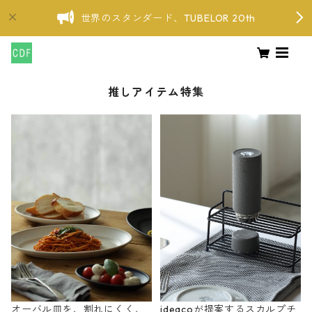
世界のスタンダード、TUBELOR 20th
推しアイテム特集
オーバル皿を、割れにくく、
ideacoが提案するスカルプチ